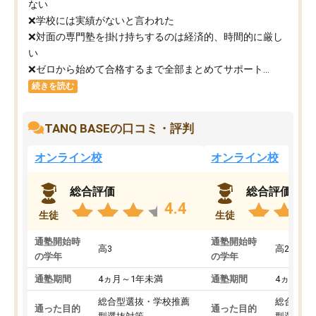
ない
❌学校には実績がないと言われた
❌対面の専門塾を掛け持ちするのは経済的、時間的に厳し
い
❌ゼロから始めて合格するまで全部まとめてサポート...
続きを読む
TANQ BASEの口コミ・評判
オンライン校
オンライン校
総合評価
総合評価
4.4
生徒
生徒
通塾開始時
通塾開始時
高3
高2
の学年
の学年
通塾期間
4ヵ月～1年未満
通塾期間
4ヵ月～1
総合型選抜・学校推薦
総合型選
通った目的
通った目的