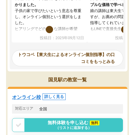
かりました。
ブルな価格で学べる
子供の家で学びたいという意志を尊重
娘の講師は東大生では無
し、オンライン個別という選択をしま
すが、お薦めの問題集や
した。
指導してくれています。2
ヒアリングでどのような講師が希望
もLINEで直接先生に質問
か、オプションは付帯するかなど選ぶ
教科でも)。受講科目や
投稿日：2025年09月12日
投稿日：20
事が出来ました。
めれるので、個人に合っ
講師とのマッチング後講師との初回ミ
ると思います。カリキュ
ーティングを行い、その講師で良いか
いなのがあり(有料)、受
トウコベ【東大生によるオンライン個別指導】の口
他の講師を希望するか子供との相性も
ことをどんなスケジュー
コミをもっとみる
見てから講師を決定する事ができま
くか相談したのですが、
す。
ち期待したものではなく
うちの子は、初回面談の講師の方で決
内容でした。それでも明
国見駅の教室一覧
定しました。
やる気も出ましたし、苦
くなってきたようなので
オンラインツールを使用した単語帳の
お願いして良かったと思
オンライン校
詳しく見る
共有があり宿題もそちらで出される形
も合わなければチェンジ
でした。
娘は3科目ともずっと同
対応エリア
全国
2ヶ月で担当講師の方がお辞めになると
言う事で講師変更の申し出があり、あ
無料体験を申し込む
無料
まりに短期での変更だった為、塾に通
（リストに追加する）
う事にして退会しました。遅れも取り