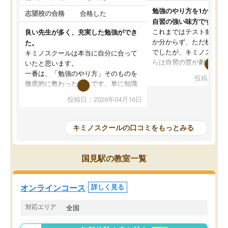
勉強のやり方を1から教
志望校の合格
合格した
自習の強い味方です。
これまではテスト前に何
良い先生が多く、充実した勉強ができ
か分からず、ただ机に座
た。
でしたが、キミノスクー
キミノスクールは本当に自分に合って
らは自習の質が劇的に変
いたと思います。
先生が毎日何をすべきか
一番は、「勉強のやり方」そのものを
投稿日：20
を明確にしてくれるので
徹底的に教わったことです。単に知識
ずに学習に取り組めるよ
を詰め込むのではなく、自学自習の習
投稿日：2026年04月16日
が一番の収穫です。
慣が身につくよう並走してくれるの
授業で教えてもらうとい
で、通塾日以外も机に向かうのが苦で
の仕方をコーチングして
はなくなりました。
キミノスクールの口コミをもっとみる
ルなので、家での学習習
身につきました。結果と
講師の方との距離も近く、親身なコー
た英語の偏差値が10以上
チングのおかげで、停滞期もモチベー
国見駅の教室一覧
していた公立高校に無事
ションを維持できました。「やらされ
た。自分から学ぶ姿勢を
る勉強」から「目標のための勉強」へ
たい家庭には本当におす
意識が変わったことが、目標校への合
オンラインコース
詳しく見る
思います。
格に繋がったと思います。
対応エリア
全国