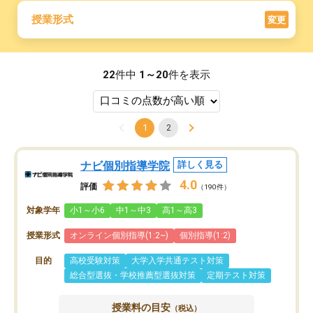
授業形式
変更
22
件中
1～20
件を表示
1
2
ナビ個別指導学院
詳しく見る
4.0
評価
（190件）
対象学年
小1～小6
中1～中3
高1～高3
授業形式
オンライン個別指導(1:2~)
個別指導(1:2)
目的
高校受験対策
大学入学共通テスト対策
総合型選抜・学校推薦型選抜対策
定期テスト対策
授業料の目安
（税込）