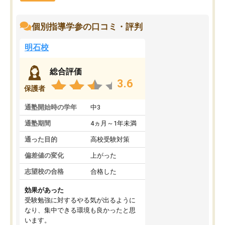
個別指導学参の口コミ・評判
明石校
総合評価
3.6
保護者
通塾開始時の学年
中3
通塾期間
4ヵ月～1年未満
通った目的
高校受験対策
偏差値の変化
上がった
志望校の合格
合格した
効果があった
受験勉強に対するやる気が出るように
なり、集中できる環境も良かったと思
います。