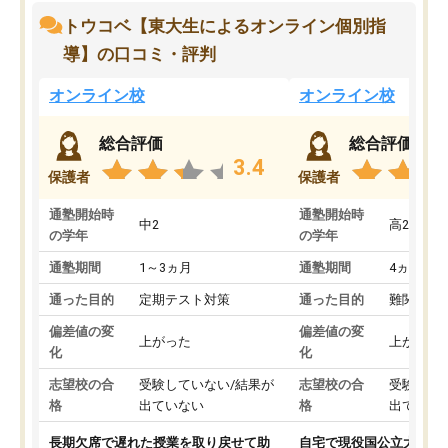
トウコベ【東大生によるオンライン個別指
導】の口コミ・評判
オンライン校
オンライン校
総合評価
総合評価
3.4
保護者
保護者
通塾開始時
通塾開始時
中2
高2
の学年
の学年
通塾期間
1～3ヵ月
通塾期間
4ヵ月～1
通った目的
定期テスト対策
通った目的
難関私立
偏差値の変
偏差値の変
上がった
上がった
化
化
志望校の合
受験していない/結果が
志望校の合
受験して
格
出ていない
格
出ていな
長期欠席で遅れた授業を取り戻せて助
自宅で現役国公立大学生