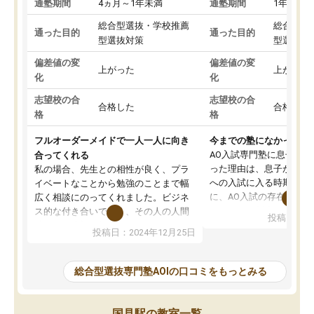
通塾期間
4ヵ月～1年未満
通塾期間
1年以上
総合型選抜・学校推薦
総合型選
通った目的
通った目的
型選抜対策
型選抜対
偏差値の変
偏差値の変
上がった
上がった
化
化
志望校の合
志望校の合
合格した
合格した
格
格
フルオーダーメイドで一人一人に向き
今までの塾になかったA
AO入試専門塾に息子を
合ってくれる
った理由は、息子が高校
私の場合、先生との相性が良く、プラ
への入試に入る時期に差
イベートなことから勉強のことまで幅
に、AO入試の存在を息
広く相談にのってくれました。ビジネ
してもその制度で合格し
ス的な付き合いでなく、その人の人間
投稿日：20
たことから、AOIに入塾
性までを適切に把握し、むきあってい
投稿日：2024年12月25日
思いました。
るなぁと強く感じることできました。
AOIでは、カウンセリン
また、他の先生の意見も聞いてみたい
で、AO入試を改めて知
と相談すると、他の先生も紹介してく
総合型選抜専門塾AOIの口コミをもっとみる
それに対しての具体的な
ださり、客観的なアドバイスもいただ
ことでした。更に子供の
くことができました（志望理由・自己
る適正等についても詳し
PR等の添削において）。そして、なに
国見駅の教室一覧