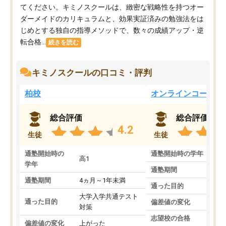
てください。キミノスクールは、緻密な戦略性を持つオー
ダーメイドのカリキュラムと、効果実証済みの勉強法をは
じめとする独自の指導メソッドで、数々の成績アップ・逆
転合格...
続きを読む
キミノスクールの口コミ・評判
柏校
オンラインコース
総合評価
総合評価
4.2
生徒
生徒
通塾開始時の
通塾開始時の学年
中
高1
学年
通塾期間
通塾期間
4ヵ月～1年未満
通った目的
大学入学共通テスト
通った目的
偏差値の変化
対策
志望校の合格
偏差値の変化
上がった