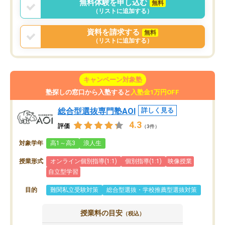
無料体験を申し込む
無料
（リストに追加する）
資料を請求する
無料
（リストに追加する）
キャンペーン対象塾
塾探しの窓口から入塾すると
入塾金1万円OFF
総合型選抜専門塾AOI
詳しく見る
4.3
評価
（3件）
対象学年
高1～高3
浪人生
授業形式
オンライン個別指導(1:1)
個別指導(1:1)
映像授業
自立型学習
目的
難関私立受験対策
総合型選抜・学校推薦型選抜対策
授業料の目安
（税込）