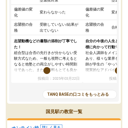
型選抜対策
型選抜対
偏差値の変
偏差値の変
変わらなかった
変わらな
化
化
志望校の合
受験していない/結果が
志望校の合
合格した
格
出ていない
格
志望動機などの書類の添削が丁寧でし
自分の今後の人生と真剣
た！
標に向かって行動できる
総合型は合否の先行きが分からない受
社会人講師をメインとし
験方式なため、一般も視野に考えると
あり、様々な業界を経験
なると他塾との両立がしやすい時間割
師が学生の「やってみた
りであった。また授業料もとても良か
現実的なアドバイスを行
った。
す。基本応援ベースなの
投稿日：2025年03月22日
投稿日：20
総合型の多くの塾は大学生が見ること
分野について学生知識で
が多いが、はたらく部総合型コースは
い部分まで深ぼる事が出
大学生の目だけでなく、数人の大人に
総合型選抜対策として志
TANQ BASEの口コミをもっとみる
も目を通して頂ける。そのため多くの
接・小論文などの技術指
意見を聞くことができ、より良いもの
ション内容になっていま
を推敲することが可能だ。
選抜を通して将来自分が
国見駅の教室一覧
どの人も優しく、親身に接してくださ
のかといった人生設計・
るのでやる気も出て、良かったで
を社会人として働いてい
す！！
に考える事が出来る環境
詳しく見る