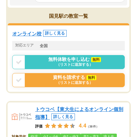
科目が増えてきました！あと1年受験ま
であるので無料の週末教室を使用しな
がら頑張って欲しいと思います！
国見駅の教室一覧
オンライン校
詳しく見る
対応エリア
全国
無料体験を申し込む
無料
（リストに追加する）
資料を請求する
無料
（リストに追加する）
トウコベ【東大生によるオンライン個別
指導】
詳しく見る
4.4
評価
（38件）
対象学年
幼児
小1～小6
中1～中3
高1～高3
浪人生