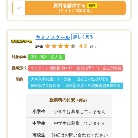
戻せ、授業内容や講師の方は良かった
資料を請求する
無料
と思います。
（リストに追加する）
キミノスクール
詳しく見る
4.3
評価
（5件）
対象学年
高1～高3
浪人生
授業形式
オンライン個別指導(1:1)
個別指導(1:1)
自立型学習
目的
大学入学共通テスト対策
国公立2次試験対策
難関私立受験対策
総合型選抜・学校推薦型選抜対策
授業料の目安
（税込）
小学生
小学生は募集していません
中学生
中学生は募集していません
高校生
詳細はお問い合わせください