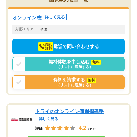
でき、メンターの方々も
より自習室が解放されている点がよか
けてらっしゃいますので
ったです。友達と好きな時間に自習
せることができました。
し、お互いを高めあえる環境がありま
オンライン校
詳しく見る
した。
対応エリア
全国
通話
電話で問い合わせする
無料
無料体験を申し込む
無料
（リストに追加する）
資料を請求する
無料
（リストに追加する）
トライのオンライン個別指導塾
詳しく見る
4.2
評価
（44件）