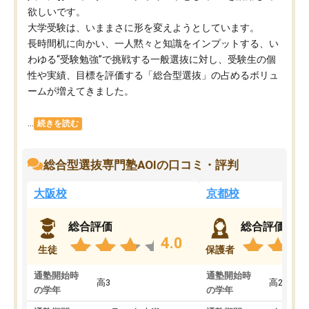
欲しいです。
大学受験は、いままさに形を変えようとしています。
長時間机に向かい、一人黙々と知識をインプットする、い
わゆる“受験勉強”で挑戦する一般選抜に対し、受験生の個
性や実績、目標を評価する「総合型選抜」の占めるボリュ
ームが増えてきました。
...
続きを読む
総合型選抜専門塾AOIの口コミ・評判
大阪校
京都校
総合評価
総合評価
4.0
生徒
保護者
通塾開始時
通塾開始時
高3
高2
の学年
の学年