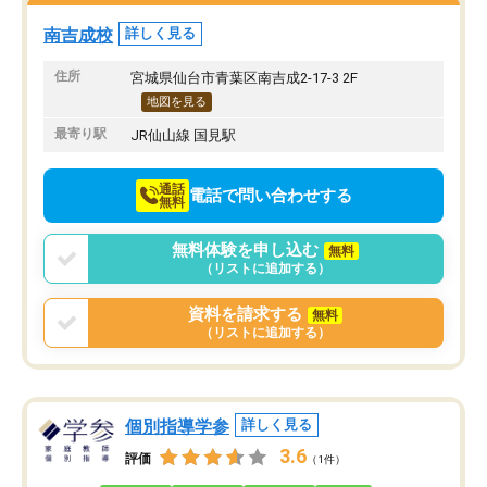
隣のコインパーキングを利用または路
前より勉強に前向きに取
上駐車をするしかない点が少し不便で
になり、安心して通わせ
南吉成校
詳しく見る
す。
感じています。これから
りたいと思える塾です。
住所
宮城県仙台市青葉区南吉成2-17-3 2F
地図を見る
最寄り駅
JR仙山線 国見駅
通話
電話で問い合わせする
無料
無料体験を申し込む
無料
（リストに追加する）
資料を請求する
無料
（リストに追加する）
個別指導学参
詳しく見る
3.6
評価
（1件）