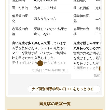
通塾期間
4ヵ月～1年未満
通塾期間
1年以上
通った目的
定期テスト対策
通った目的
定期テス
偏差値の変
偏差値の変
変わらなかった
上がった
化
化
志望校の合
受験していない/結果が
志望校の合
受験して
格
出ていない
格
出ていな
良い先生が多く楽しんで通っています
先生が親しみやすく勉強
苦手な教科があり、テストの点数もイ
気を持っているので安心
マイチな状態が続いていたので無料体
営業の方の訪問がきっか
験を受けたのち入塾しました。
を受けました。最初は続
子供は楽しいようで嫌がらず通ってく
安もありましたが、子ど
れています。
ら頑張れる」と気に入り
投稿日：2026年08月01日
先生は良い方が多く、いつも笑顔で対
以上お世話になっていま
投稿日：20
応して頂けるので安心してお任せする
ても分かりやすく、学校
ことができます。
き方や、子どもに合った
教室は少し狭い印象なので夜の時間帯
方を丁寧に教えてくださ
ナビ個別指導学院の口コミをもっとみる
など生徒さんが多い時間帯は手狭では
が深まっていると感じま
ないかな？と感じます。
熱心で、一人ひとりの苦
また駅前にあるのでアクセスは良いで
握し、復習や講習を通し
国見駅の教室一覧
すが駐車場がないのでお迎えの際に近
ポートしてくださいます