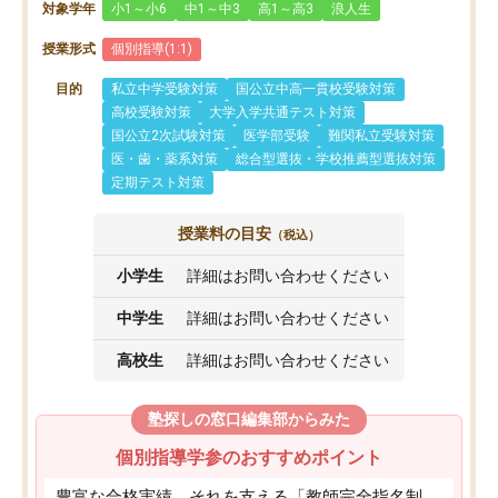
対象学年
小1～小6
中1～中3
高1～高3
浪人生
授業形式
個別指導(1:1)
目的
私立中学受験対策
国公立中高一貫校受験対策
高校受験対策
大学入学共通テスト対策
国公立2次試験対策
医学部受験
難関私立受験対策
医・歯・薬系対策
総合型選抜・学校推薦型選抜対策
定期テスト対策
授業料の目安
（税込）
小学生
詳細はお問い合わせください
中学生
詳細はお問い合わせください
高校生
詳細はお問い合わせください
塾探しの窓口編集部からみた
個別指導学参のおすすめポイント
豊富な合格実績、それを支える「教師完全指名制