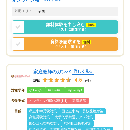
オンライン校
番の魅力だと思います。
い事が何もない所から社
対応エリア
全国
ポートを受け、学びたい
標を見つける事が出来ま
無料体験を申し込む
無料
（リストに追加する）
資料を請求する
無料
（リストに追加する）
家庭教師のガンバ
詳しく見る
4.5
評価
（3件）
対象学年
小1～小6
中1～中3
高1～高3
授業形式
オンライン個別指導(1:1)
家庭教師
目的
私立中学受験対策
国公立中高一貫校受験対策
高校受験対策
大学入学共通テスト対策
国公立2次試験対策
難関私立受験対策
総合型選抜・学校推薦型選抜対策
定期テスト対策