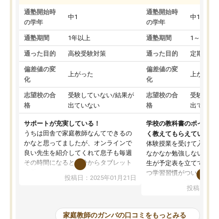
通塾開始時
通塾開始時
中1
中1
の学年
の学年
通塾期間
1年以上
通塾期間
1～3ヵ月
通った目的
高校受験対策
通った目的
定期テス
偏差値の変
偏差値の変
上がった
上がった
化
化
志望校の合
受験していない/結果が
志望校の合
受験して
格
出ていない
格
出ていな
サポートが充実している！
学校の教科書のポイント
うちは田舎で家庭教師なんてできるの
く教えてもらえている
かなと思ってましたが、オンラインで
体験授業を受けて入塾し
良い先生を紹介してくれて息子も毎週
なかなか勉強しない息子
その時間になると自分からタブレット
生が予定表を立ててくれ
を開いてzoomを繋げるようになりまし
つ学習習慣がついてきま
投稿日：2025年01月21日
た！5科目なんでもOKなのもとても気
オンラインで週に一度の
投稿日：20
に入っています
指導が無い日も予定表に
成績もだいぶ下の方でしたが、通い始
したり、LINEでわから
めて1年ほどだった今では平均点以上の
問できるのでとても助か
家庭教師のガンバの口コミをもっとみる