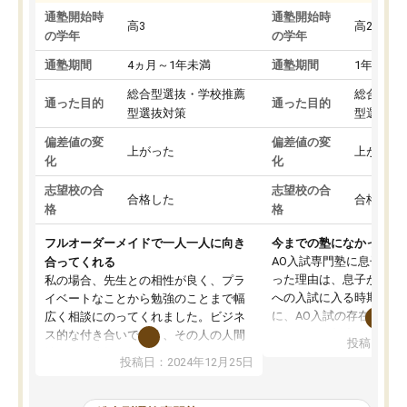
通塾開始時
通塾開始時
高3
高2
の学年
の学年
通塾期間
4ヵ月～1年未満
通塾期間
1年以上
総合型選抜・学校推薦
総合型選
通った目的
通った目的
型選抜対策
型選抜対
偏差値の変
偏差値の変
上がった
上がった
化
化
志望校の合
志望校の合
合格した
合格した
格
格
フルオーダーメイドで一人一人に向き
今までの塾になかったA
AO入試専門塾に息子を
合ってくれる
った理由は、息子が高校
私の場合、先生との相性が良く、プラ
への入試に入る時期に差
イベートなことから勉強のことまで幅
に、AO入試の存在を息
広く相談にのってくれました。ビジネ
してもその制度で合格し
ス的な付き合いでなく、その人の人間
投稿日：20
たことから、AOIに入塾
性までを適切に把握し、むきあってい
投稿日：2024年12月25日
思いました。
るなぁと強く感じることできました。
AOIでは、カウンセリン
また、他の先生の意見も聞いてみたい
で、AO入試を改めて知