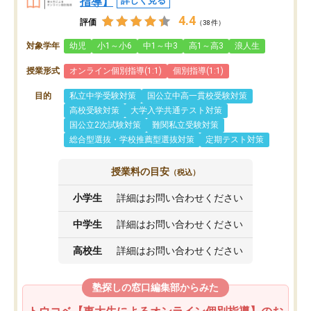
指導】
詳しく見る
4.4
評価
（38件）
対象学年
幼児
小1～小6
中1～中3
高1～高3
浪人生
授業形式
オンライン個別指導(1:1)
個別指導(1:1)
目的
私立中学受験対策
国公立中高一貫校受験対策
高校受験対策
大学入学共通テスト対策
国公立2次試験対策
難関私立受験対策
総合型選抜・学校推薦型選抜対策
定期テスト対策
授業料の目安
（税込）
小学生
詳細はお問い合わせください
中学生
詳細はお問い合わせください
高校生
詳細はお問い合わせください
塾探しの窓口編集部からみた