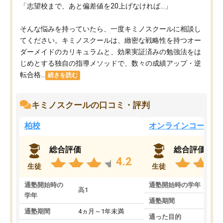
「志望校まで、あと偏差値を20上げなければ…」
そんな悩みを持っていたら、一度キミノスクールに相談し
てください。キミノスクールは、緻密な戦略性を持つオー
ダーメイドのカリキュラムと、効果実証済みの勉強法をは
じめとする独自の指導メソッドで、数々の成績アップ・逆
転合格...
続きを読む
キミノスクールの口コミ・評判
柏校
オンラインコース
総合評価
総合評価
4.2
生徒
生徒
通塾開始時の
通塾開始時の学年
中
高1
学年
通塾期間
通塾期間
4ヵ月～1年未満
通った目的