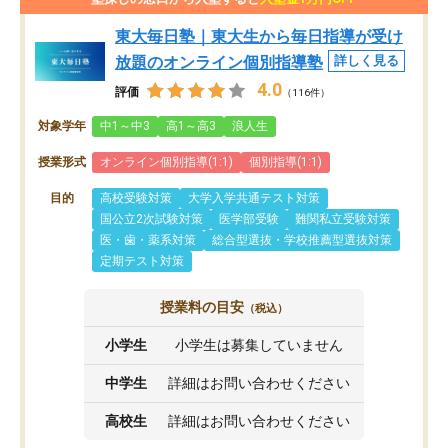
東大毎日塾｜東大生から毎日指導が受け
放題のオンライン個別指導塾
詳しく見る
4.0
評価
（116件）
対象学年
中1～中3
高1～高3
浪人生
授業形式
オンライン個別指導(1:1)
個別指導(1:1)
目的
高校受験対策
大学入学共通テスト対策
国公立2次試験対策
医学部受験
難関私立受験対策
医・歯・薬系対策
総合型選抜・学校推薦型選抜対策
定期テスト対策
授業料の目安
（税込）
小学生
小学生は募集していません
中学生
詳細はお問い合わせください
高校生
詳細はお問い合わせください