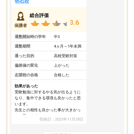
明石校
総合評価
3.6
保護者
通塾開始時の学年
中3
通塾期間
4ヵ月～1年未満
通った目的
高校受験対策
偏差値の変化
上がった
志望校の合格
合格した
効果があった
受験勉強に対するやる気が出るように
なり、集中できる環境も良かったと思
います。
先生との相性も良かった事が大きかっ
たと思います。
投稿日：2023年11月28日