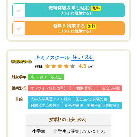
言う事で講師変更の申し出があり、あ
無料体験を申し込む
無料
まりに短期での変更だった為、塾に通
（リストに追加する）
う事にして退会しました。遅れも取り
戻せ、授業内容や講師の方は良かった
資料を請求する
無料
と思います。
（リストに追加する）
キミノスクール
詳しく見る
4.3
評価
（5件）
対象学年
高1～高3
浪人生
授業形式
オンライン個別指導(1:1)
個別指導(1:1)
自立型学習
目的
大学入学共通テスト対策
国公立2次試験対策
難関私立受験対策
総合型選抜・学校推薦型選抜対策
授業料の目安
（税込）
小学生
小学生は募集していません