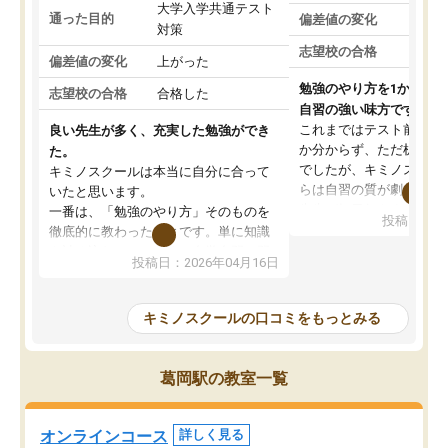
大学入学共通テスト
通った目的
偏差値の変化
対策
志望校の合格
偏差値の変化
上がった
勉強のやり方を1から教
志望校の合格
合格した
自習の強い味方です。
これまではテスト前に何
良い先生が多く、充実した勉強ができ
か分からず、ただ机に座
た。
でしたが、キミノスクー
キミノスクールは本当に自分に合って
らは自習の質が劇的に変
いたと思います。
先生が毎日何をすべきか
一番は、「勉強のやり方」そのものを
投稿日：20
を明確にしてくれるので
徹底的に教わったことです。単に知識
ずに学習に取り組めるよ
を詰め込むのではなく、自学自習の習
投稿日：2026年04月16日
が一番の収穫です。
慣が身につくよう並走してくれるの
授業で教えてもらうとい
で、通塾日以外も机に向かうのが苦で
の仕方をコーチングして
はなくなりました。
キミノスクールの口コミをもっとみる
ルなので、家での学習習
身につきました。結果と
講師の方との距離も近く、親身なコー
た英語の偏差値が10以上
チングのおかげで、停滞期もモチベー
葛岡駅の教室一覧
していた公立高校に無事
ションを維持できました。「やらされ
た。自分から学ぶ姿勢を
る勉強」から「目標のための勉強」へ
たい家庭には本当におす
意識が変わったことが、目標校への合
オンラインコース
詳しく見る