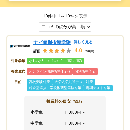
10
件中
1～10
件を表示
ナビ個別指導学院
詳しく見る
4.0
評価
（190件）
対象学年
小1～小6
中1～中3
高1～高3
授業形式
オンライン個別指導(1:2~)
個別指導(1:2)
目的
高校受験対策
大学入学共通テスト対策
総合型選抜・学校推薦型選抜対策
定期テスト対策
授業料の目安
（税込）
小学生
11,000円 ～
中学生
11,000円 ～