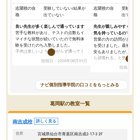
志望校の合
受験していない/結果が
志望校の合
受験して
格
出ていない
格
出ていな
良い先生が多く楽しんで通っています
先生が親しみやすく勉強
苦手な教科があり、テストの点数もイ
気を持っているので安心
マイチな状態が続いていたので無料体
営業の方の訪問がきっか
験を受けたのち入塾しました。
を受けました。最初は続
子供は楽しいようで嫌がらず通ってく
安もありましたが、子ど
れています。
ら頑張れる」と気に入り
投稿日：2026年08月01日
先生は良い方が多く、いつも笑顔で対
以上お世話になっていま
投稿日：20
応して頂けるので安心してお任せする
ても分かりやすく、学校
ことができます。
き方や、子どもに合った
教室は少し狭い印象なので夜の時間帯
方を丁寧に教えてくださ
ナビ個別指導学院の口コミをもっとみる
など生徒さんが多い時間帯は手狭では
が深まっていると感じま
ないかな？と感じます。
熱心で、一人ひとりの苦
また駅前にあるのでアクセスは良いで
握し、復習や講習を通し
葛岡駅の教室一覧
すが駐車場がないのでお迎えの際に近
ポートしてくださいます
隣のコインパーキングを利用または路
前より勉強に前向きに取
上駐車をするしかない点が少し不便で
になり、安心して通わせ
南吉成校
詳しく見る
す。
感じています。これから
りたいと思える塾です。
住所
宮城県仙台市青葉区南吉成2-17-3 2F