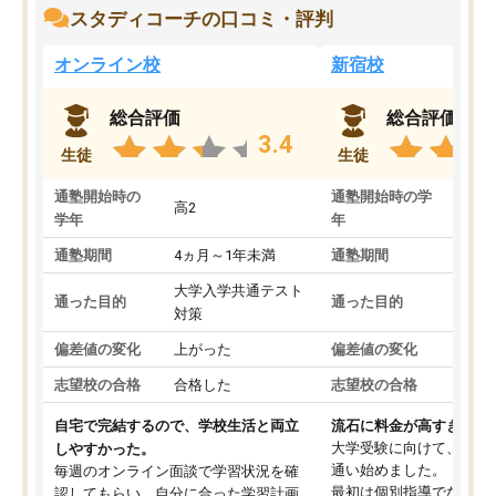
スタディコーチの口コミ・評判
オンライン校
新宿校
総合評価
総合評価
3.4
生徒
生徒
通塾開始時の
通塾開始時の学
高2
高2
学年
年
通塾期間
4ヵ月～1年未満
通塾期間
1～
大学入学共通テスト
国公
通った目的
通った目的
対策
策
偏差値の変化
上がった
偏差値の変化
変わ
志望校の合格
合格した
志望校の合格
合格
自宅で完結するので、学校生活と両立
流石に料金が高すぎる
大学受験に向けて、高2
しやすかった。
通い始めました。
毎週のオンライン面談で学習状況を確
最初は個別指導でなく、
認してもらい、自分に合った学習計画