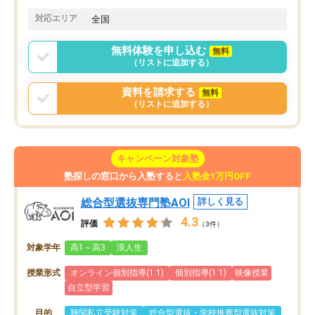
思います。
格に繋がったと思います。
対応エリア
全国
無料体験を申し込む
無料
（リストに追加する）
資料を請求する
無料
（リストに追加する）
キャンペーン対象塾
塾探しの窓口から入塾すると
入塾金1万円OFF
総合型選抜専門塾AOI
詳しく見る
4.3
評価
（3件）
対象学年
高1～高3
浪人生
授業形式
オンライン個別指導(1:1)
個別指導(1:1)
映像授業
自立型学習
目的
難関私立受験対策
総合型選抜・学校推薦型選抜対策