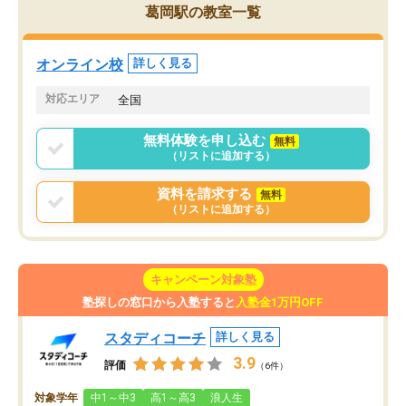
ことができました。自分のように勉強
葛岡駅の教室一覧
のやり方や進捗管理で苦労している方
には特におすすめしたい塾です。
オンライン校
詳しく見る
対応エリア
全国
無料体験を申し込む
無料
（リストに追加する）
資料を請求する
無料
（リストに追加する）
キャンペーン対象塾
塾探しの窓口から入塾すると
入塾金1万円OFF
スタディコーチ
詳しく見る
3.9
評価
（6件）
対象学年
中1～中3
高1～高3
浪人生