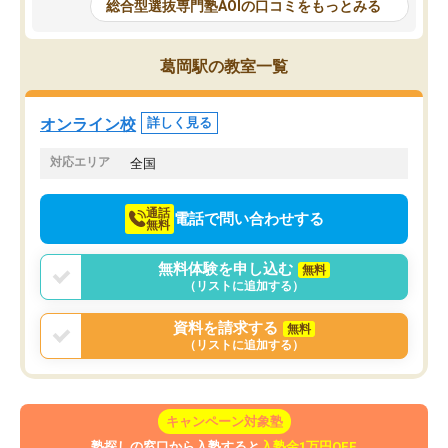
と相談すると、他の先生も紹介してく
総合型選抜専門塾AOIの口コミをもっとみる
それに対しての具体的な
ださり、客観的なアドバイスもいただ
ことでした。更に子供の
くことができました（志望理由・自己
る適正等についても詳し
PR等の添削において）。そして、なに
葛岡駅の教室一覧
でき、メンターの方々も
より自習室が解放されている点がよか
けてらっしゃいますので
ったです。友達と好きな時間に自習
せることができました。
し、お互いを高めあえる環境がありま
オンライン校
詳しく見る
した。
対応エリア
全国
通話
電話で問い合わせする
無料
無料体験を申し込む
無料
（リストに追加する）
資料を請求する
無料
（リストに追加する）
キャンペーン対象塾
塾探しの窓口から入塾すると
入塾金1万円OFF