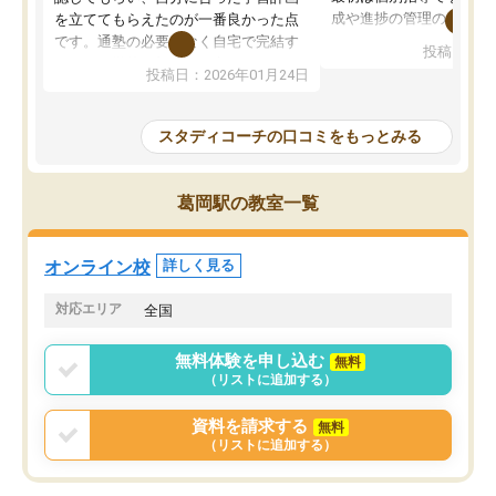
成や進捗の管理のみのコ
を立ててもらえたのが一番良かった点
ていましたが、あまり効
です。通塾の必要がなく自宅で完結す
投稿日：20
じ個別指導コースに変更
るため、学校や部活と両立しやすかっ
投稿日：2026年01月24日
講師には早稲田大学生の
たです。コーチが現役大学生で相談し
れましたが、はっきり言
やすく、勉強面だけでなく受験期の不
性が良くなかったです。
安も気軽に話せました。勉強習慣が身
スタディコーチの口コミをもっとみる
モチベーションが上がら
についたと感じています。また、チャ
にやめてしまいました。
ットで質問できるのも便利でした。一
追加で料金を払うことで
人では迷いがちだった受験勉強を、最
葛岡駅の教室一覧
方に変更することも可能
後まで続けられたのはこの塾のおかげ
の方の予定が空いていな
だと思います。
そもそも月謝が高い塾な
オンライン校
詳しく見る
人には合わないと思いま
総合してあまりお勧めで
対応エリア
全国
りませんでした。
唯一、塾内の設備だけは
無料体験を申し込む
無料
で素晴らしかったです。
（リストに追加する）
資料を請求する
無料
（リストに追加する）