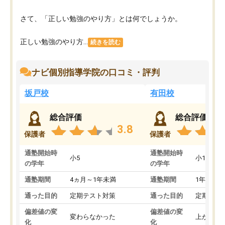
さて、「正しい勉強のやり方」とは何でしょうか。
正しい勉強のやり方...
続きを読む
ナビ個別指導学院の口コミ・評判
坂戸校
有田校
総合評価
総合評価
3.8
保護者
保護者
通塾開始時
通塾開始時
小5
小1
の学年
の学年
通塾期間
4ヵ月～1年未満
通塾期間
1年以上
通った目的
定期テスト対策
通った目的
定期テス
偏差値の変
偏差値の変
変わらなかった
上がった
化
化