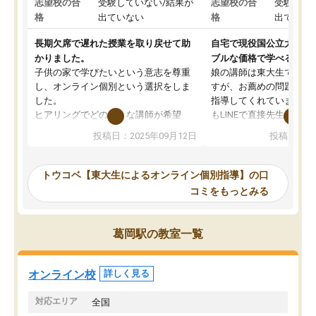
志望校の合
受験していない/結果が
志望校の合
受験して
格
出ていない
格
出ていな
長期欠席で遅れた授業を取り戻せて助
自宅で現役国公立大学生
かりました。
ブルな価格で学べる
子供の家で学びたいという意志を尊重
娘の講師は東大生では無
し、オンライン個別という選択をしま
すが、お薦めの問題集や
した。
指導してくれています。2
ヒアリングでどのような講師が希望
もLINEで直接先生に質問
か、オプションは付帯するかなど選ぶ
教科でも)。受講科目や
投稿日：2025年09月12日
投稿日：20
事が出来ました。
めれるので、個人に合っ
講師とのマッチング後講師との初回ミ
ると思います。カリキュ
ーティングを行い、その講師で良いか
いなのがあり(有料)、受
トウコベ【東大生によるオンライン個別指導】の口
他の講師を希望するか子供との相性も
ことをどんなスケジュー
コミをもっとみる
見てから講師を決定する事ができま
くか相談したのですが、
す。
ち期待したものではなく
うちの子は、初回面談の講師の方で決
内容でした。それでも明
葛岡駅の教室一覧
定しました。
やる気も出ましたし、苦
くなってきたようなので
オンラインツールを使用した単語帳の
お願いして良かったと思
オンライン校
詳しく見る
共有があり宿題もそちらで出される形
も合わなければチェンジ
でした。
娘は3科目ともずっと同
対応エリア
全国
2ヶ月で担当講師の方がお辞めになると