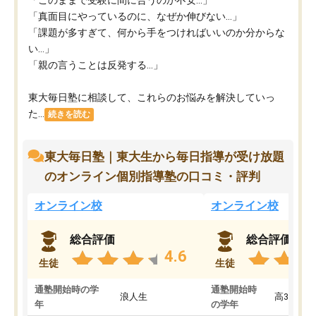
「このままで受験に間に合うのか不安…」
「真面目にやっているのに、なぜか伸びない…」
「課題が多すぎて、何から手をつければいいのか分からな
い…」
「親の言うことは反発する…」
東大毎日塾に相談して、これらのお悩みを解決していっ
た...
続きを読む
東大毎日塾｜東大生から毎日指導が受け放題
のオンライン個別指導塾の口コミ・評判
オンライン校
オンライン校
総合評価
総合評価
4.6
生徒
生徒
通塾開始時の学
通塾開始時
浪人生
高3
年
の学年