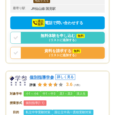
地図を見る
最寄り駅
JR仙山線 国見駅
通話
電話で問い合わせする
無料
無料体験を申し込む
無料
（リストに追加する）
資料を請求する
無料
（リストに追加する）
個別指導学参
詳しく見る
3.6
評価
（1件）
対象学年
小1～小6
中1～中3
高1～高3
浪人生
授業形式
個別指導(1:1)
目的
私立中学受験対策
国公立中高一貫校受験対策