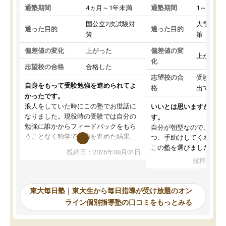
通塾期間
4ヵ月～1年未満
通塾期間
1～3ヵ月
国公立2次試験対
大学入学
通った目的
通った目的
策
策
偏差値の変化
上がった
偏差値の変
上がった
化
志望校の合格
合格した
志望校の合
受験して
自身をもって受験勉強を進められてよ
格
出ていな
かったです。
浪人をしていた時にこの塾でお世話に
いいとは思いますが、料
なりました。現役時の受験では自分の
す。
勉強に誰かからフィードバックをもら
自分が朝型なので、自習
うことなく独学で勉強を進めた結果、
つ、手助けしてくれる設
入試本番に地歴の学習が間に合わず不
この塾を選びました。
投稿日：2026年08月01日
合格となってしまいました。その経験
投稿日：20
を踏まえ、浪人が決まった際に勉強計
画を考えてもらえる塾を探した結果、
東大毎日塾にたどり着きました。学習
東大毎日塾｜東大生から毎日指導が受け放題のオン
の長期計画や日々の勉強のやり方につ
ライン個別指導塾の口コミをもっとみる
いて客観的なアドバイスをいただけた
ので、自信をもって受験勉強を進める