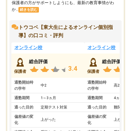
保護者の方がサポートしようにも、最新の教育事情がわ
か...
続きを読む
トウコベ【東大生によるオンライン個別指
導】の口コミ・評判
オンライン校
オンライン校
総合評価
総合評価
3.4
保護者
保護者
通塾開始時
通塾開始時
中2
高2
の学年
の学年
通塾期間
1～3ヵ月
通塾期間
4ヵ月～1
通った目的
定期テスト対策
通った目的
難関私立
偏差値の変
偏差値の変
上がった
上がった
化
化