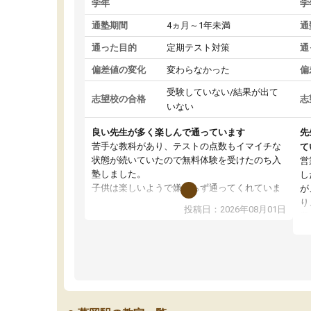
学年
学
通塾期間
4ヵ月～1年未満
通
通った目的
定期テスト対策
通
偏差値の変化
変わらなかった
偏
受験していない/結果が出て
志望校の合格
志
いない
良い先生が多く楽しんで通っています
先
苦手な教科があり、テストの点数もイマイチな
て
状態が続いていたので無料体験を受けたのち入
営
塾しました。
し
子供は楽しいようで嫌がらず通ってくれていま
が
す。
り
投稿日：2026年08月01日
先生は良い方が多く、いつも笑顔で対応して頂
業
けるので安心してお任せすることができます。
方
教室は少し狭い印象なので夜の時間帯など生徒
教
さんが多い時間帯は手狭ではないかな？と感じ
じ
ます。
単
また駅前にあるのでアクセスは良いですが駐車
ポ
場がないのでお迎えの際に近隣のコインパーキ
強