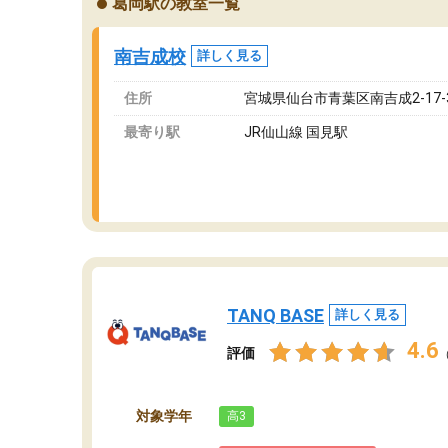
葛岡駅の教室一覧
ングを利用または路上駐車をするしかない点が
通
少し不便です。
お
南吉成校
詳しく見る
住所
宮城県仙台市青葉区南吉成2-17-3
最寄り駅
JR仙山線 国見駅
TANQ BASE
詳しく見る
4.6
評価
対象学年
高3