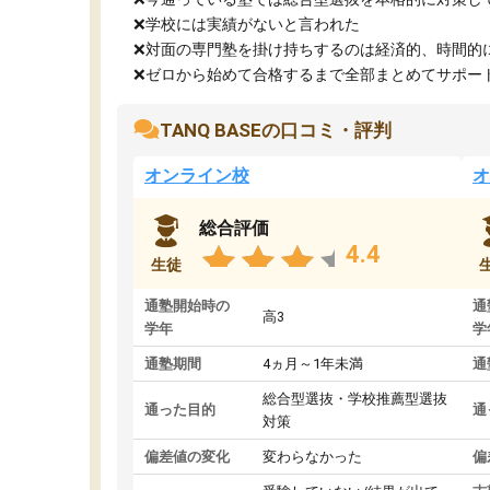
❌学校には実績がないと言われた
❌対面の専門塾を掛け持ちするのは経済的、時間的
❌ゼロから始めて合格するまで全部まとめてサポート.
TANQ BASEの口コミ・評判
オンライン校
オ
総合評価
4.4
生徒
通塾開始時の
通
高3
学年
学
通塾期間
4ヵ月～1年未満
通
総合型選抜・学校推薦型選抜
通った目的
通
対策
偏差値の変化
変わらなかった
偏