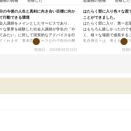
望校の合格
合格した
志望校の合格
合格した
分の今後の人生と真剣に向き合い目標に向か
はたらく部に入り色々な面
て行動できる環境
ことができました。
会人講師をメインとしたサービスであり、
はたらく部に入り、第一志
々な業界を経験した社会人講師が学生の「や
はもちろん嬉しかったので
てみたい」に対して現実的なアドバイスを行
く、様々な場面で成長する
てくれます。基本応援ベースなので自分の興
私自身元々は、考えを文字
分野について学生知識では思いつかない部分
意だったのですが、人前で
投稿日：2025年03月22日
投稿日
で深ぼる事が出来ます。
ケーションをとることが苦
合型選抜対策として志望理由書・面接・小論
しかし、はたらく部に入り
などの技術指導が主なセッション内容になっ
わりコミュニケーションを
いますが、総合型選抜を通して将来自分がど
また、一次試験合格後は二
なりたいのかといった人生設計・キャリア設
習を多くの先生方に手伝っ
を社会人として働いている大人と真剣に考え
長することができました。
事が出来る環境がこの塾の一番の魅力だと思
に数えきれないほど行いま
ます。私自身やりたい事が何もない所から社
でも、自分の思いをしっか
人講師のサポートを受け、学びたい事・将来
き、人としての成長も養う
目標を見つける事が出来ました。