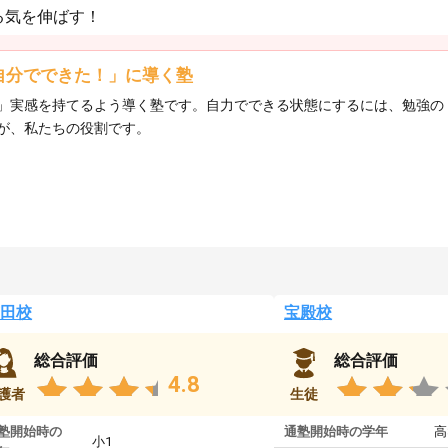
る気を伸ばす！
自分でできた！」に導く塾
」実感を持てるよう導く塾です。自力でできる状態にするには、勉強の
が、私たちの役割です。
田校
宝殿校
総合評価
総合評価
4.8
護者
生徒
塾開始時の
通塾開始時の学年
高
小1