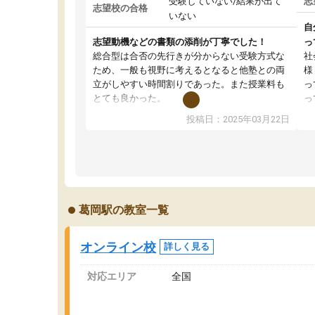
受験していない/結果が出て
志
志望校の合格
いない
自
志望動機などの書類の添削が丁寧でした！
っ
総合型は合否の先行きが分からない受験方式な
社
ため、一般も視野に考えるとなると他塾との両
様
立がしやすい時間割りであった。また授業料も
っ
とても良かった。
っ
総合型の多くの塾は大学生が見ることが多い
味
投稿日：2025年03月22日
が、はたらく部総合型コースは大学生の目だけ
ま
でなく、数人の大人にも目を通して頂ける。そ
総
のため多くの意見を聞くことができ、より良い
文
ものを推敲することが可能だ。
て
どの人も優しく、親身に接してくださるのでや
う
る気も出て、良かったです！！
計
葛岡駅の教室一覧
る
い
会
オンライン校
詳しく見る
の
対応エリア
全国