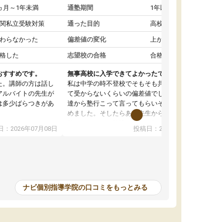
ヵ月～1年未満
通塾期間
1年以上
関私立受験対策
通った目的
高校受験対策
わらなかった
偏差値の変化
上がった
格した
志望校の合格
合格した
おすすめです。
無事高校に入学できてよかったです。
た。講師の方は話し
私は中学の時不登校でそもそも共学の高校なん
アルバイトの先生が
て受からないくらいの偏差値でした。ある日友
は多少ばらつきがあ
達から塾行こって言ってもらいそこから通い始
めました。そしたらある先生から学ぶ楽しさを
教えていただき勉強などして無かったのに自主
：2026年07月08日
投稿日：2026年07月01日
って説明してくれる
室で勉強するくらいハマりました。私の担当の
解しやすかったで
先生は無理に宿題などを押し付けてくるわけで
も自習室を利用でき
もなく優しく接して頂いてその感じが一年以上
ない人には便利な環
続き、お陰様で私は共学の高校に受かりまし
た。ほんと先生達には感謝しています。
ナビ個別指導学院の口コミをもっとみる
中学生の利用者が多
本格的に目指す高校
て自分に合う講師か