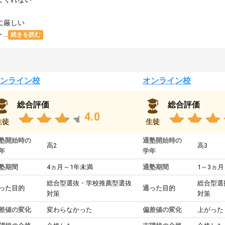
に厳しい
..
続きを読む
ンライン校
オンライン校
総合評価
総合評価
4.0
生徒
生徒
塾開始時の
通塾開始時の
高2
高3
年
学年
塾期間
4ヵ月～1年未満
通塾期間
1～3ヵ月
総合型選抜・学校推薦型選抜
総合型選
った目的
通った目的
対策
対策
差値の変化
変わらなかった
偏差値の変化
上がった