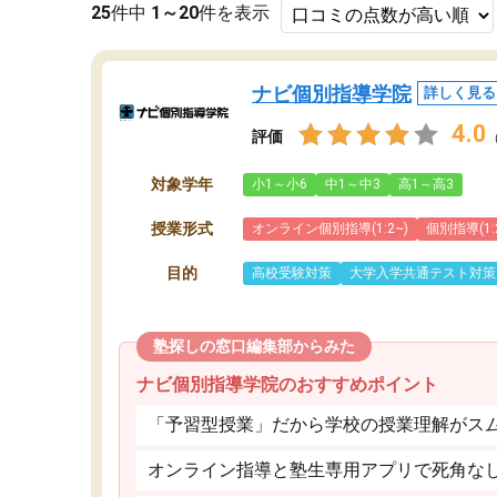
25
件中
1～20
件を表示
ナビ個別指導学院
詳しく見る
4.0
評価
対象学年
小1～小6
中1～中3
高1～高3
授業形式
オンライン個別指導(1:2~)
個別指導(1:
目的
高校受験対策
大学入学共通テスト対策
塾探しの窓口編集部からみた
ナビ個別指導学院のおすすめポイント
「予習型授業」だから学校の授業理解がス
オンライン指導と塾生専用アプリで死角な