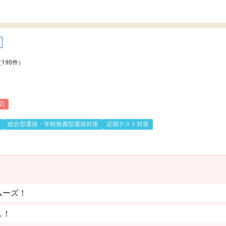
（190件）
2)
総合型選抜・学校推薦型選抜対策
定期テスト対策
ムーズ！
し！