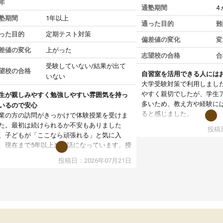
年
通塾期間
4
塾期間
1年以上
通った目的
難
った目的
定期テスト対策
偏差値の変化
変
差値の変化
上がった
志望校の合格
合
受験していない/結果が出て
望校の合格
自習室を活用できる人には
いない
大学受験対策で利用しまし
やすく親切でしたが、学生
生が親しみやすく勉強しやすい雰囲気を持っ
多いため、教え方や経験に
いるので安心
ると感じました。
業の方の訪問がきっかけで体験授業を受けま
た。最初は続けられるか不安もありました
投稿日
授業はホワイトボードを使
、子どもが「ここなら頑張れる」と気に入
ので、図や式を見ながら理
、現在まで5年以上お世話になっています。授
す。また、授業がない日で
はとても分かりやすく、学校とは違った解き
投稿日：2026年07月21日
るため、自宅では集中でき
や、子どもに合った覚え方・考え方を丁寧に
境だと思います。
えてくださるので、理解が深まっていると感
ます。先生方も熱心で、一人ひとりの苦手な
教室全体としては小学生や
元を把握し、復習や講習を通してしっかりサ
い印象でした。大学受験を
ートしてくださいます。子どもも以前より勉
生は、一度体験授業を受け
に前向きに取り組めるようになり、安心して