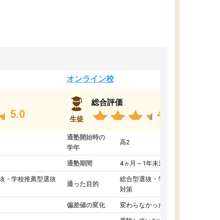
オンライン校
総合評価
5.0
4.8
生徒
通塾開始時の
高2
学年
通塾期間
4ヵ月～1年未満
抜・学校推薦型選抜
総合型選抜・学校推薦型選抜
通った目的
対策
偏差値の変化
変わらなかった