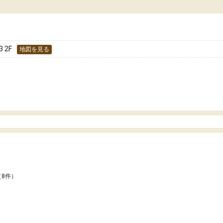
どうか確認してから入塾を
わせられる塾だと感じています。これからも
です。
世話になりたいと思える塾です。
 2F
地図を見る
（8件）