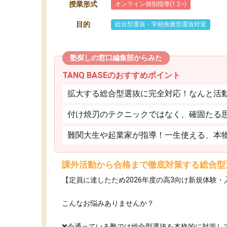
授業形式
オンライン個別指導(1:2~)
目的
総合型選抜・学校推薦型選抜対策
塾探しの窓口編集部からみた
TANQ BASEのおすすめポイント
拡大する総合型選抜に完全対応！なんと活
付け焼刃のテクニックではなく、確固たる
難関大生や起業家が指導！一生使える、本
課外活動から合格まで徹底対策する総合型
【定員に達したため2026年度の高3向け新規体験
こんなお悩みありませんか？
❌今通っている塾では総合型選抜を本格的に対策し