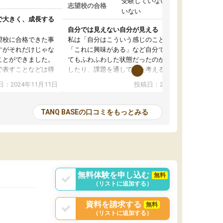
受験していない/結果が出て
志望校の合格
いない
で大きく、成長する
自分では見えない自分が見える
望校に合格できた事
私は「自分はこういう感じのことがしたい」
すがそれだけじゃな
「これに興味がある」など自分で自己分析をし
ことができました。
てもふわふわした状態だったのが、コーチと話
で表すことなどは得
したり、課題を通してまた考えることで、もっ
話すことやコミュニ
と詳しく自分のことが理解できました。いつで
：2024年11月11日
投稿日：2024年10月31日
手でした。
も質問できるので、そこも1つの魅力です。ま
同じ学年の方々と関
た、はたらく部にいる生徒達は意識高い系の子
とる機会が増えたり
が多いので、その子達に感化されて自分も『も
TANQ BASEの口コミをもっとみる
次試験対策の面接練
っと何かに取り組んでみよう』と思えます。
てもらい飛躍的に成
はたらく部はオンラインなので、色々な場所の
面接自体も試験まで
コーチも生徒がいて、みんなフレンドリーなの
した。その結果本番
で気軽に話せるのでとても楽しいです。
りと伝えることもで
ことができました。
無料体験を申し込む
無料
（リストに追加する）
資料を請求する
無料
（リストに追加する）