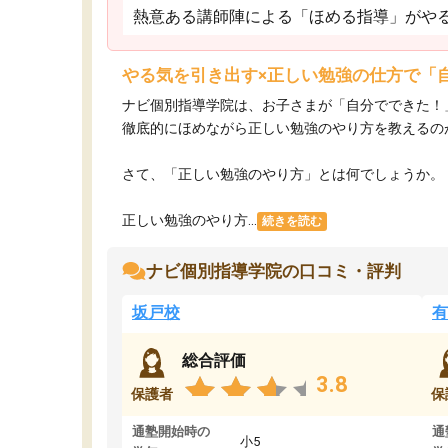
熱意ある講師陣による「ほめる指導」がや
やる気を引き出す×正しい勉強の仕方で「
ナビ個別指導学院は、お子さまが「自分でできた！
徹底的にほめながら正しい勉強のやり方を教えるの
さて、「正しい勉強のやり方」とは何でしょうか。
正しい勉強のやり方...
続きを読む
ナビ個別指導学院の口コミ・評判
坂戸校
有
総合評価
3.8
保護者
保
通塾開始時の
通
小5