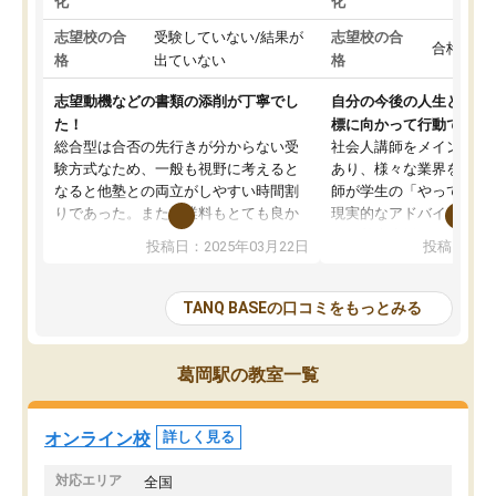
化
化
志望校の合
受験していない/結果が
志望校の合
合格した
格
出ていない
格
志望動機などの書類の添削が丁寧でし
自分の今後の人生と真剣
た！
標に向かって行動できる
総合型は合否の先行きが分からない受
社会人講師をメインとし
験方式なため、一般も視野に考えると
あり、様々な業界を経験
なると他塾との両立がしやすい時間割
師が学生の「やってみた
りであった。また授業料もとても良か
現実的なアドバイスを行
った。
す。基本応援ベースなの
投稿日：2025年03月22日
投稿日：20
総合型の多くの塾は大学生が見ること
分野について学生知識で
が多いが、はたらく部総合型コースは
い部分まで深ぼる事が出
大学生の目だけでなく、数人の大人に
総合型選抜対策として志
TANQ BASEの口コミをもっとみる
も目を通して頂ける。そのため多くの
接・小論文などの技術指
意見を聞くことができ、より良いもの
ション内容になっていま
を推敲することが可能だ。
選抜を通して将来自分が
葛岡駅の教室一覧
どの人も優しく、親身に接してくださ
のかといった人生設計・
るのでやる気も出て、良かったで
を社会人として働いてい
す！！
に考える事が出来る環境
オンライン校
詳しく見る
番の魅力だと思います。
い事が何もない所から社
対応エリア
全国