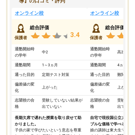
導】の口コミ・評判
オンライン校
オンライン校
総合評価
総合評価
3.4
保護者
保護者
通塾開始時
通塾開始時
中2
高2
の学年
の学年
通塾期間
1～3ヵ月
通塾期間
4ヵ月～1
通った目的
定期テスト対策
通った目的
難関私立
偏差値の変
偏差値の変
上がった
上がった
化
化
志望校の合
受験していない/結果が
志望校の合
受験して
格
出ていない
格
出ていな
長期欠席で遅れた授業を取り戻せて助
自宅で現役国公立大学生
かりました。
ブルな価格で学べる
子供の家で学びたいという意志を尊重
娘の講師は東大生では無