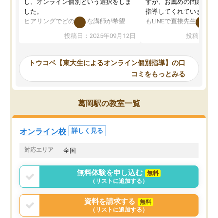
し、オンライン個別という選択をしま
すが、お薦めの問題集や
した。
指導してくれています。2
ヒアリングでどのような講師が希望
もLINEで直接先生に質問
か、オプションは付帯するかなど選ぶ
教科でも)。受講科目や
投稿日：2025年09月12日
投稿日：20
事が出来ました。
めれるので、個人に合っ
講師とのマッチング後講師との初回ミ
ると思います。カリキュ
ーティングを行い、その講師で良いか
いなのがあり(有料)、受
トウコベ【東大生によるオンライン個別指導】の口
他の講師を希望するか子供との相性も
ことをどんなスケジュー
コミをもっとみる
見てから講師を決定する事ができま
くか相談したのですが、
す。
ち期待したものではなく
うちの子は、初回面談の講師の方で決
内容でした。それでも明
葛岡駅の教室一覧
定しました。
やる気も出ましたし、苦
くなってきたようなので
オンラインツールを使用した単語帳の
お願いして良かったと思
オンライン校
詳しく見る
共有があり宿題もそちらで出される形
も合わなければチェンジ
でした。
娘は3科目ともずっと同
対応エリア
全国
2ヶ月で担当講師の方がお辞めになると
言う事で講師変更の申し出があり、あ
無料体験を申し込む
無料
まりに短期での変更だった為、塾に通
（リストに追加する）
う事にして退会しました。遅れも取り
戻せ、授業内容や講師の方は良かった
資料を請求する
無料
と思います。
（リストに追加する）