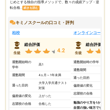
じめとする独自の指導メソッドで、数々の成績アップ・逆
転合格...
続きを読む
キミノスクールの口コミ・評判
柏校
オンラインコース
総合評価
総合評価
4.2
生徒
生徒
通塾開始時の
通塾開始時の学年
中
高1
学年
通塾期間
通塾期間
4ヵ月～1年未満
通った目的
大学入学共通テスト
通った目的
偏差値の変化
対策
志望校の合格
偏差値の変化
上がった
勉強のやり方を1から教
志望校の合格
合格した
自習の強い味方です。