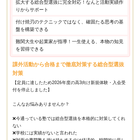
拡大する総合型選抜に完全対応！なんと活動実績作
りからサポート
付け焼刃のテクニックではなく、確固たる思考の基
盤を構築できる
難関大生や起業家が指導！一生使える、本物の知見
を習得できる
課外活動から合格まで徹底対策する総合型選抜
対策
【定員に達したため2026年度の高3向け新規体験・入会受
付を停止しました】
こんなお悩みありませんか？
❌今通っている塾では総合型選抜を本格的に対策してくれ
ない
❌学校には実績がないと言われた
❌対面の専門塾を掛け持ちするのは経済的、時間的に厳し