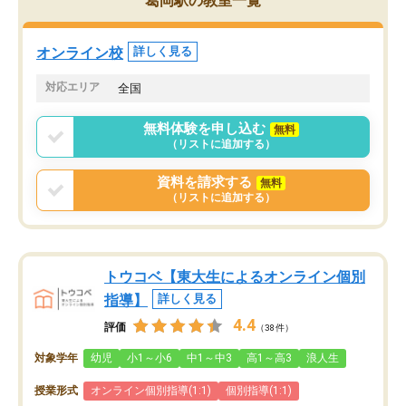
葛岡駅の教室一覧
オンライン校
詳しく見る
対応エリア
全国
無料体験を申し込む
無料
（リストに追加する）
資料を請求する
無料
（リストに追加する）
トウコベ【東大生によるオンライン個別
指導】
詳しく見る
4.4
評価
（38件）
対象学年
幼児
小1～小6
中1～中3
高1～高3
浪人生
授業形式
オンライン個別指導(1:1)
個別指導(1:1)