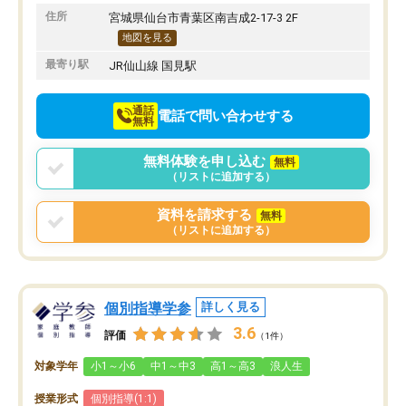
りたいと思える塾です。
住所
宮城県仙台市青葉区南吉成2-17-3 2F
地図を見る
最寄り駅
JR仙山線 国見駅
通話
電話で問い合わせする
無料
無料体験を申し込む
無料
（リストに追加する）
資料を請求する
無料
（リストに追加する）
個別指導学参
詳しく見る
3.6
評価
（1件）
対象学年
小1～小6
中1～中3
高1～高3
浪人生
授業形式
個別指導(1:1)