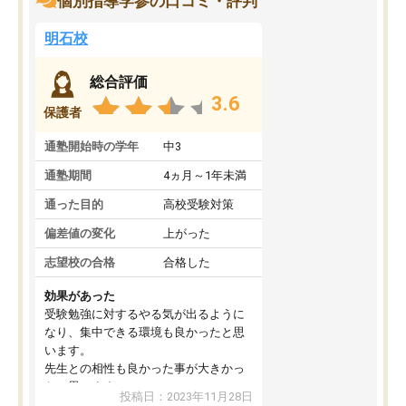
個別指導学参の口コミ・評判
明石校
総合評価
3.6
保護者
通塾開始時の学年
中3
通塾期間
4ヵ月～1年未満
通った目的
高校受験対策
偏差値の変化
上がった
志望校の合格
合格した
効果があった
受験勉強に対するやる気が出るように
なり、集中できる環境も良かったと思
います。
先生との相性も良かった事が大きかっ
たと思います。
投稿日：2023年11月28日