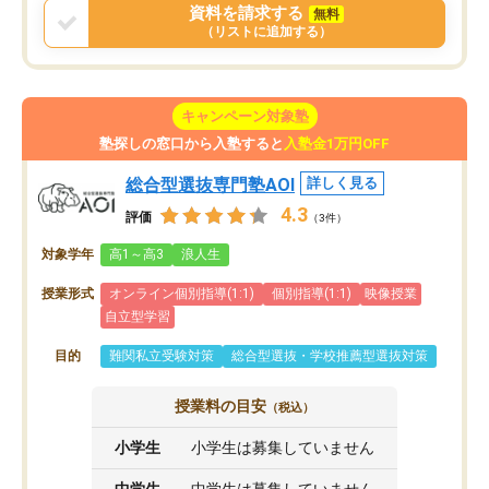
資料を請求する
無料
（リストに追加する）
キャンペーン対象塾
塾探しの窓口から入塾すると
入塾金1万円OFF
総合型選抜専門塾AOI
詳しく見る
4.3
評価
（3件）
対象学年
高1～高3
浪人生
授業形式
オンライン個別指導(1:1)
個別指導(1:1)
映像授業
自立型学習
目的
難関私立受験対策
総合型選抜・学校推薦型選抜対策
授業料の目安
（税込）
小学生
小学生は募集していません
中学生
中学生は募集していません