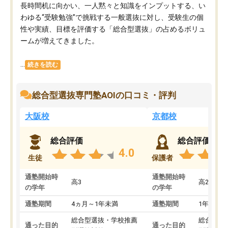
長時間机に向かい、一人黙々と知識をインプットする、い
わゆる“受験勉強”で挑戦する一般選抜に対し、受験生の個
性や実績、目標を評価する「総合型選抜」の占めるボリュ
ームが増えてきました。
...
続きを読む
総合型選抜専門塾AOIの口コミ・評判
大阪校
京都校
総合評価
総合評価
4.0
生徒
保護者
通塾開始時
通塾開始時
高3
高2
の学年
の学年
通塾期間
4ヵ月～1年未満
通塾期間
1年以上
総合型選抜・学校推薦
総合型選
通った目的
通った目的