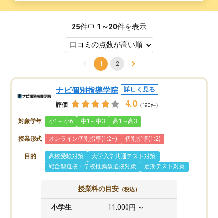
25
件中
1～20
件を表示
1
2
ナビ個別指導学院
詳しく見る
4.0
評価
（190件）
対象学年
小1～小6
中1～中3
高1～高3
授業形式
オンライン個別指導(1:2~)
個別指導(1:2)
目的
高校受験対策
大学入学共通テスト対策
総合型選抜・学校推薦型選抜対策
定期テスト対策
授業料の目安
（税込）
小学生
11,000円 ～