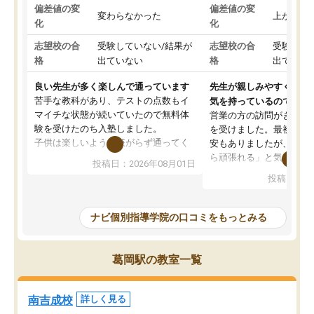
偏差値の変
偏差値の変
変わらなかった
上がった
化
化
志望校の合
受験していない/結果が
志望校の合
受験して
格
出ていない
格
出ていな
良い先生が多く楽しんで通っています
先生が親しみやすく勉強
苦手な教科があり、テストの点数もイ
気を持っているので安心
マイチな状態が続いていたので無料体
営業の方の訪問がきっか
験を受けたのち入塾しました。
を受けました。最初は続
子供は楽しいようで嫌がらず通ってく
安もありましたが、子ど
れています。
ら頑張れる」と気に入り
投稿日：2026年08月01日
先生は良い方が多く、いつも笑顔で対
以上お世話になっていま
投稿日：20
応して頂けるので安心してお任せする
ても分かりやすく、学校
ことができます。
き方や、子どもに合った
教室は少し狭い印象なので夜の時間帯
方を丁寧に教えてくださ
ナビ個別指導学院の口コミをもっとみる
など生徒さんが多い時間帯は手狭では
が深まっていると感じま
ないかな？と感じます。
熱心で、一人ひとりの苦
また駅前にあるのでアクセスは良いで
握し、復習や講習を通し
葛岡駅の教室一覧
すが駐車場がないのでお迎えの際に近
ポートしてくださいます
隣のコインパーキングを利用または路
前より勉強に前向きに取
上駐車をするしかない点が少し不便で
になり、安心して通わせ
南吉成校
詳しく見る
す。
感じています。これから