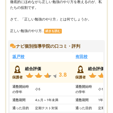
徹底的にほめながら正しい勉強のやり方を教えるのが、私
たちの役割です。
さて、「正しい勉強のやり方」とは何でしょうか。
正しい勉強のやり方...
続きを読む
ナビ個別指導学院の口コミ・評判
坂戸校
有田校
総合評価
総合評価
3.8
保護者
保護者
通塾開始時
通塾開始時
小5
小1
の学年
の学年
通塾期間
4ヵ月～1年未満
通塾期間
1年以上
通った目的
定期テスト対策
通った目的
定期テス