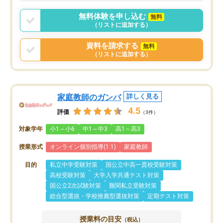
ポートを受け、学びたい
標を見つける事が出来ま
無料体験を申し込む
無料
（リストに追加する）
資料を請求する
無料
（リストに追加する）
家庭教師のガンバ
詳しく見る
4.5
評価
（3件）
対象学年
小1～小6
中1～中3
高1～高3
授業形式
オンライン個別指導(1:1)
家庭教師
目的
私立中学受験対策
国公立中高一貫校受験対策
高校受験対策
大学入学共通テスト対策
国公立2次試験対策
難関私立受験対策
総合型選抜・学校推薦型選抜対策
定期テスト対策
授業料の目安
（税込）