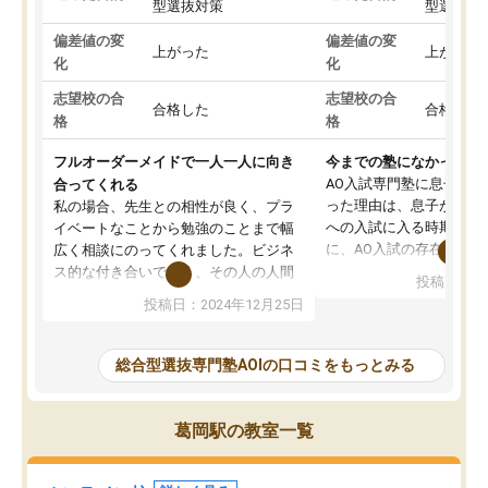
型選抜対策
型選抜対
偏差値の変
偏差値の変
上がった
上がった
化
化
志望校の合
志望校の合
合格した
合格した
格
格
フルオーダーメイドで一人一人に向き
今までの塾になかったA
AO入試専門塾に息子を
合ってくれる
った理由は、息子が高校
私の場合、先生との相性が良く、プラ
への入試に入る時期に差
イベートなことから勉強のことまで幅
に、AO入試の存在を息
広く相談にのってくれました。ビジネ
してもその制度で合格し
ス的な付き合いでなく、その人の人間
投稿日：20
たことから、AOIに入塾
性までを適切に把握し、むきあってい
投稿日：2024年12月25日
思いました。
るなぁと強く感じることできました。
AOIでは、カウンセリン
また、他の先生の意見も聞いてみたい
で、AO入試を改めて知
と相談すると、他の先生も紹介してく
総合型選抜専門塾AOIの口コミをもっとみる
それに対しての具体的な
ださり、客観的なアドバイスもいただ
ことでした。更に子供の
くことができました（志望理由・自己
る適正等についても詳し
PR等の添削において）。そして、なに
葛岡駅の教室一覧
でき、メンターの方々も
より自習室が解放されている点がよか
けてらっしゃいますので
ったです。友達と好きな時間に自習