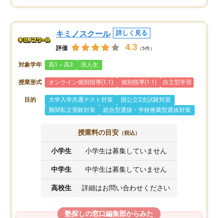
キミノスクール
詳しく見る
4.3
評価
（5件）
対象学年
高1～高3
浪人生
授業形式
オンライン個別指導(1:1)
個別指導(1:1)
自立型学習
目的
大学入学共通テスト対策
国公立2次試験対策
難関私立受験対策
総合型選抜・学校推薦型選抜対策
授業料の目安
（税込）
小学生
小学生は募集していません
中学生
中学生は募集していません
高校生
詳細はお問い合わせください
塾探しの窓口編集部からみた