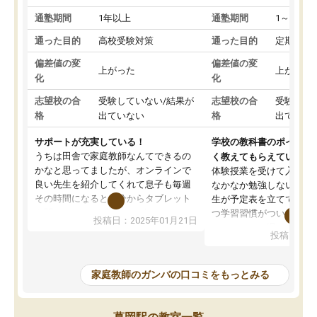
通塾期間
1年以上
通塾期間
1～3ヵ月
通った目的
高校受験対策
通った目的
定期テス
偏差値の変
偏差値の変
上がった
上がった
化
化
志望校の合
受験していない/結果が
志望校の合
受験して
格
出ていない
格
出ていな
サポートが充実している！
学校の教科書のポイント
うちは田舎で家庭教師なんてできるの
く教えてもらえている
かなと思ってましたが、オンラインで
体験授業を受けて入塾し
良い先生を紹介してくれて息子も毎週
なかなか勉強しない息子
その時間になると自分からタブレット
生が予定表を立ててくれ
を開いてzoomを繋げるようになりまし
つ学習習慣がついてきま
投稿日：2025年01月21日
た！5科目なんでもOKなのもとても気
オンラインで週に一度の
投稿日：20
に入っています
指導が無い日も予定表に
成績もだいぶ下の方でしたが、通い始
したり、LINEでわから
めて1年ほどだった今では平均点以上の
問できるのでとても助か
家庭教師のガンバの口コミをもっとみる
科目が増えてきました！あと1年受験ま
であるので無料の週末教室を使用しな
がら頑張って欲しいと思います！