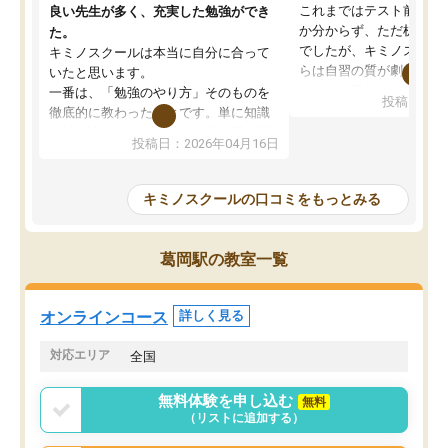
これまではテスト前に何
良い先生が多く、充実した勉強ができ
か分からず、ただ机に座
た。
でしたが、キミノスクー
キミノスクールは本当に自分に合って
らは自習の質が劇的に変
いたと思います。
先生が毎日何をすべきか
一番は、「勉強のやり方」そのものを
投稿日：20
を明確にしてくれるので
徹底的に教わったことです。単に知識
ずに学習に取り組めるよ
を詰め込むのではなく、自学自習の習
投稿日：2026年04月16日
が一番の収穫です。
慣が身につくよう並走してくれるの
授業で教えてもらうとい
で、通塾日以外も机に向かうのが苦で
の仕方をコーチングして
はなくなりました。
キミノスクールの口コミをもっとみる
ルなので、家での学習習
身につきました。結果と
講師の方との距離も近く、親身なコー
た英語の偏差値が10以上
チングのおかげで、停滞期もモチベー
葛岡駅の教室一覧
していた公立高校に無事
ションを維持できました。「やらされ
た。自分から学ぶ姿勢を
る勉強」から「目標のための勉強」へ
たい家庭には本当におす
意識が変わったことが、目標校への合
オンラインコース
詳しく見る
思います。
格に繋がったと思います。
対応エリア
全国
無料体験を申し込む
無料
（リストに追加する）