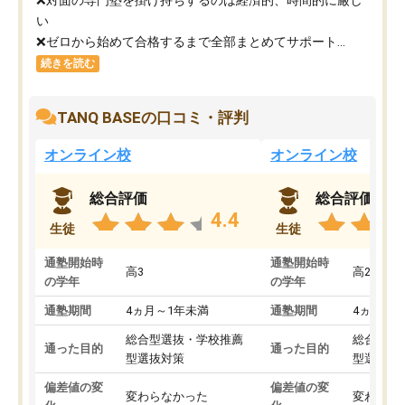
い
❌ゼロから始めて合格するまで全部まとめてサポート...
続きを読む
TANQ BASEの口コミ・評判
オンライン校
オンライン校
総合評価
総合評価
4.4
生徒
生徒
通塾開始時
通塾開始時
高3
高2
の学年
の学年
通塾期間
4ヵ月～1年未満
通塾期間
4ヵ月～1
総合型選抜・学校推薦
総合型選
通った目的
通った目的
型選抜対策
型選抜対
偏差値の変
偏差値の変
変わらなかった
変わらな