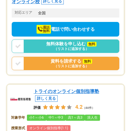
せることができました。
し、お互いを高めあえる環境がありま
オンライン校
詳しく見る
した。
対応エリア
全国
通話
電話で問い合わせする
無料
無料体験を申し込む
無料
（リストに追加する）
資料を請求する
無料
（リストに追加する）
トライのオンライン個別指導塾
詳しく見る
4.2
評価
（44件）
対象学年
小1～小6
中1～中3
高1～高3
浪人生
授業形式
オンライン個別指導(1:1)