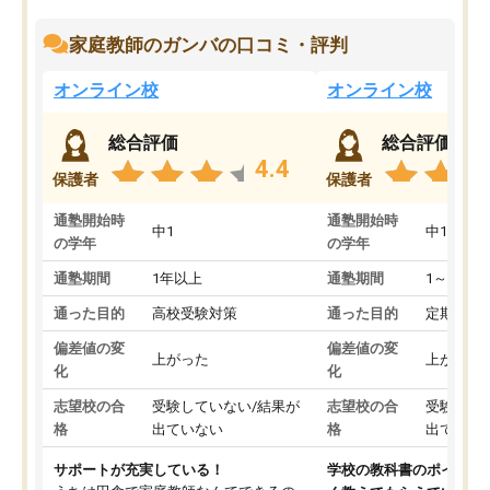
家庭教師のガンバの口コミ・評判
オンライン校
オンライン校
総合評価
総合評価
4.4
保護者
保護者
通塾開始時
通塾開始時
中1
中1
の学年
の学年
通塾期間
1年以上
通塾期間
1～3ヵ月
通った目的
高校受験対策
通った目的
定期テス
偏差値の変
偏差値の変
上がった
上がった
化
化
志望校の合
受験していない/結果が
志望校の合
受験して
格
出ていない
格
出ていな
サポートが充実している！
学校の教科書のポイント