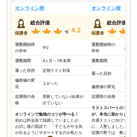
オンライン校
オンライン校
総合評価
総合評価
4.2
保護者
保護者
通塾開始時
通塾開始時の
中2
高3
の学年
学年
通塾期間
4ヵ月～1年未満
通塾期間
1～3
通った目的
定期テスト対策
大学入
通った目的
対策
偏差値の変
上がった
化
偏差値の変化
上がっ
志望校の合
受験していない/結果が
志望校の合格
合格し
格
出ていない
ラストスパートの１か月
オンラインで勉強のコツが学べる！
が、本当に助かりました
初めは料金面で躊躇していましたが、
共通テストに向けての追
お試し後の面談で、「子どもがやる気
に、入塾しました。田舎
が出るようにサポートするのが私たち
近隣の塾では、教えても