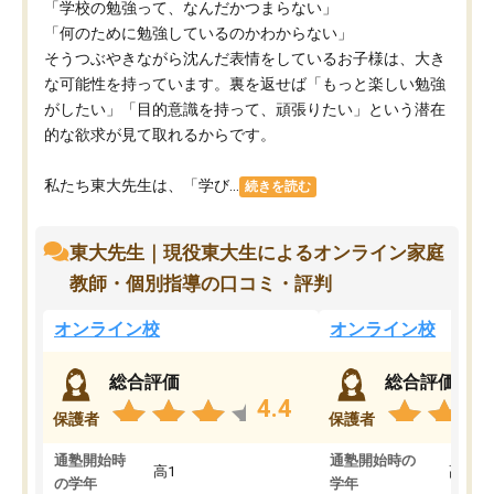
「学校の勉強って、なんだかつまらない」
「何のために勉強しているのかわからない」
そうつぶやきながら沈んだ表情をしているお子様は、大き
な可能性を持っています。裏を返せば「もっと楽しい勉強
がしたい」「目的意識を持って、頑張りたい」という潜在
的な欲求が見て取れるからです。
私たち東大先生は、「学び...
続きを読む
東大先生｜現役東大生によるオンライン家庭
教師・個別指導の口コミ・評判
オンライン校
オンライン校
総合評価
総合評価
4.4
保護者
保護者
通塾開始時
通塾開始時の
高1
高3
の学年
学年