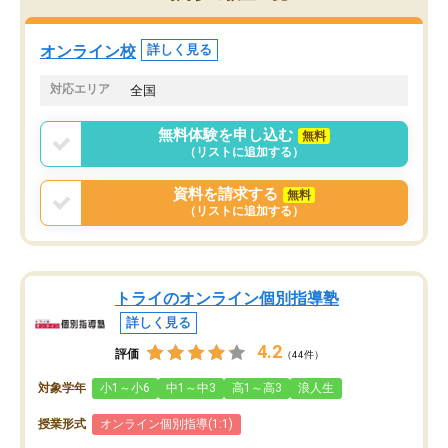
定しました。
やる気も出ましたし、苦
くなってきたようなので
オンラインツールを使用した単語帳の
お願いして良かったと思
オンライン校
詳しく見る
共有があり宿題もそちらで出される形
も合わなければチェンジ
でした。
娘は3科目ともずっと同
対応エリア
全国
2ヶ月で担当講師の方がお辞めになると
言う事で講師変更の申し出があり、あ
無料体験を申し込む
無料
まりに短期での変更だった為、塾に通
（リストに追加する）
う事にして退会しました。遅れも取り
戻せ、授業内容や講師の方は良かった
資料を請求する
無料
と思います。
（リストに追加する）
トライのオンライン個別指導塾
詳しく見る
4.2
評価
（44件）
対象学年
小1～小6
中1～中3
高1～高3
浪人生
授業形式
オンライン個別指導(1:1)