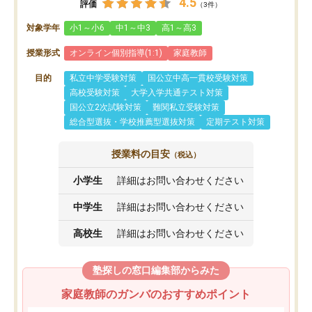
4.5
評価
（3件）
対象学年
小1～小6
中1～中3
高1～高3
授業形式
オンライン個別指導(1:1)
家庭教師
目的
私立中学受験対策
国公立中高一貫校受験対策
高校受験対策
大学入学共通テスト対策
国公立2次試験対策
難関私立受験対策
総合型選抜・学校推薦型選抜対策
定期テスト対策
授業料の目安
（税込）
小学生
詳細はお問い合わせください
中学生
詳細はお問い合わせください
高校生
詳細はお問い合わせください
塾探しの窓口編集部からみた
家庭教師のガンバのおすすめポイント