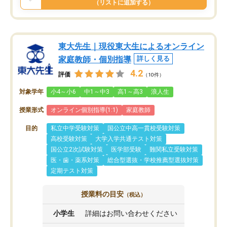
（リストに追加する）
東大先生｜現役東大生によるオンライン
家庭教師・個別指導
詳しく見る
4.2
評価
（10件）
対象学年
小4～小6
中1～中3
高1～高3
浪人生
授業形式
オンライン個別指導(1:1)
家庭教師
目的
私立中学受験対策
国公立中高一貫校受験対策
高校受験対策
大学入学共通テスト対策
国公立2次試験対策
医学部受験
難関私立受験対策
医・歯・薬系対策
総合型選抜・学校推薦型選抜対策
定期テスト対策
授業料の目安
（税込）
小学生
詳細はお問い合わせください