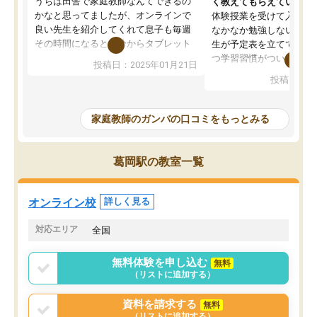
うちは田舎で家庭教師なんてできるの
く教えてもらえている
かなと思ってましたが、オンラインで
体験授業を受けて入塾し
良い先生を紹介してくれて息子も毎週
なかなか勉強しない息子
その時間になると自分からタブレット
生が予定表を立ててくれ
を開いてzoomを繋げるようになりまし
つ学習習慣がついてきま
投稿日：2025年01月21日
た！5科目なんでもOKなのもとても気
オンラインで週に一度の
投稿日：20
に入っています
指導が無い日も予定表に
成績もだいぶ下の方でしたが、通い始
したり、LINEでわから
めて1年ほどだった今では平均点以上の
問できるのでとても助か
家庭教師のガンバの口コミをもっとみる
科目が増えてきました！あと1年受験ま
であるので無料の週末教室を使用しな
がら頑張って欲しいと思います！
葛岡駅の教室一覧
オンライン校
詳しく見る
対応エリア
全国
無料体験を申し込む
無料
（リストに追加する）
資料を請求する
無料
（リストに追加する）