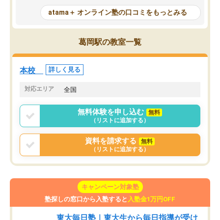
が、自分で自分の管理ができない人に
元数が可視化されるので
atama＋ オンライン塾の口コミをもっとみる
とっては難しい部分もあるのではない
しながら意欲的に取り組
かと思った。
常に効果を実感している
になった現在も大学受験
葛岡駅の教室一覧
して利用しており、自信
すめできる塾です。
本校
詳しく見る
対応エリア
全国
無料体験を申し込む
無料
（リストに追加する）
資料を請求する
無料
（リストに追加する）
キャンペーン対象塾
塾探しの窓口から入塾すると
入塾金1万円OFF
東大毎日塾｜東大生から毎日指導が受け