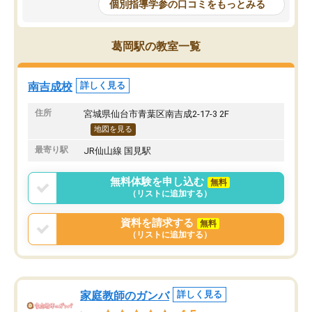
個別指導学参の口コミをもっとみる
葛岡駅の教室一覧
南吉成校
詳しく見る
住所
宮城県仙台市青葉区南吉成2-17-3 2F
地図を見る
最寄り駅
JR仙山線 国見駅
無料体験を申し込む
無料
（リストに追加する）
資料を請求する
無料
（リストに追加する）
家庭教師のガンバ
詳しく見る