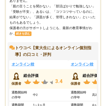
ありません。
「親の言うことを聞かない」「部活ばかりで勉強しない」
「受験が不安」、あるいは、「コツコツやっているのに、
結果がでない」「課題が多く、管理しきれない」といった
ものもあるでしょう。
保護者の方がサポートしようにも、最新の教育事情がわ
か...
続きを読む
トウコベ【東大生によるオンライン個別指
導】の口コミ・評判
オンライン校
オンライン校
総合評価
総合評価
3.4
保護者
保護者
通塾開始時
通塾開始時
中2
高2
の学年
の学年
通塾期間
1～3ヵ月
通塾期間
4ヵ月～1