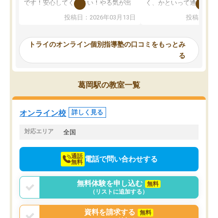
です！安心してください！やる気が出
く、かといって通うには
ないのは私たち講師の責任です」と言
が、トライならオンライ
投稿日：2026年03月13日
投稿日：20
ってくださり、確かに！と考えて、思
可能なので本当に助かり
い切って入塾しました。英語が苦手だ
テストの内容重視でした
ったんですが、学生の先生から学ぶこ
らないところをピンポイ
トライのオンライン個別指導塾の口コミをもっとみ
とで、勉強のコツみたいなものをつか
頂いて、とてもわかりや
る
み、徐々に成績が上がったらいいなと
していました。一生を左
思っていました。何が今足りないのか
スト、多少お金がかかっ
を的確に指導いただき、子どももびっ
思い切って入塾してよか
葛岡駅の教室一覧
くりするほど楽しんでやる気を持って
塾を受けています。狙い通り、少しず
つ成績も上がり、苦手意識も無くなっ
オンライン校
詳しく見る
てきたので、さらに苦手な数学も追加
でお願いしました。来年の高校受験に
対応エリア
全国
向けて頑張っています。
通話
電話で問い合わせする
無料
無料体験を申し込む
無料
（リストに追加する）
資料を請求する
無料