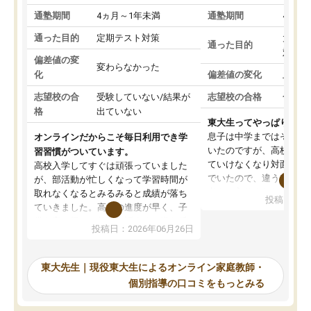
通塾期間
4ヵ月～1年未満
通塾期間
4ヵ月
通った目的
定期テスト対策
大学入
通った目的
対策
偏差値の変
変わらなかった
化
偏差値の変化
上がっ
志望校の合
受験していない/結果が
志望校の合格
合格し
格
出ていない
東大生ってやっぱりすご
息子は中学まではそこそ
オンラインだからこそ毎日利用でき学
いたのですが、高校に入
習習慣がついています。
ていけなくなり対面の塾
高校入学してすぐは頑張っていました
でいたので、違うアプロ
が、部活動が忙しくなって学習時間が
考えて入りました。地元
取れなくなるとみるみると成績が落ち
投稿日：20
で、当初は模試でD判定
ていきました。高校の進度が早く、子
していたのですが、やは
供も家に帰って勉強の話すると嫌な反
投稿日：2026年06月26日
験勉強に詳しく、先生か
応を示します。東大先生にお願いして
受け合格できました。ま
からは効率的な計画を先生が立ててく
自習室が毎日使えていつ
れるので、親としても安心です。毎日
東大先生｜現役東大生によるオンライン家庭教師・
るのが心強かったようで
使える自習室とかもあり、わからない
個別指導の口コミをもっとみる
謝です。
ところがあれば先生が回答してくれる
のも重宝しています。