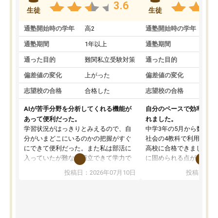
3.6
生徒
生徒
通塾開始時の学年
高2
通塾開始時の学年
中
通塾期間
1年以上
通塾期間
通った目的
難関私立受験対策
通った目的
偏差値の変化
上がった
偏差値の変化
志望校の合格
合格した
志望校の合格
AIが苦手分野を分析してくれる機能が
自分のペースで効率よく
あって便利だった。
れました。
学習状況がはっきりとみえるので、自
中学3年の5月から数学・
分がいまどこにいるのかの把握がすぐ
社会の4教科で利用し、偏
にできて便利だった。また私は部活に
高校に合格できました。
入っていたが難なく両立できて学力で
に固められる点が魅力で
も部活でも結果を残すことができてよ
れる「ウォームアップ」
投稿日：2026年07月10日
投稿日：20
かった。また問題演習の際に、自分が
項目のおかげで、手軽に
一度間違えた問題を繰り返し学習でき
せられます。何度も間違
たので苦手だった英語の克服につなが
「特訓」項目で徹底的に
った点もよかった。ただAIをアピール
め、苦手克服に非常に役
して活用するのは良かった点もあった
また、その日の勉強時間