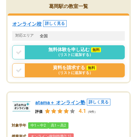
葛岡駅の教室一覧
オンライン校
詳しく見る
対応エリア
全国
無料体験を申し込む
無料
（リストに追加する）
資料を請求する
無料
（リストに追加する）
atama＋ オンライン塾
詳しく見る
4.1
評価
（9件）
対象学年
中1～中2
高1～高2
授業形式
オンライン個別指導(1:1)