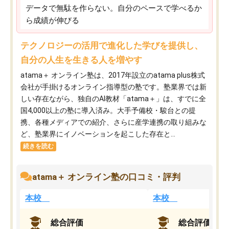
データで無駄を作らない。自分のペースで学べるか
ら成績が伸びる
テクノロジーの活用で進化した学びを提供し、
自分の人生を生きる人を増やす
atama＋ オンライン塾は、2017年設立のatama plus株式
会社が手掛けるオンライン指導型の塾です。塾業界では新
しい存在ながら、独自のAI教材「atama＋」は、すでに全
国4,000以上の塾に導入済み。大手予備校・駿台との提
携、各種メディアでの紹介、さらに産学連携の取り組みな
ど、塾業界にイノベーションを起こした存在と...
続きを読む
atama＋ オンライン塾の口コミ・評判
本校
本校
総合評価
総合評価