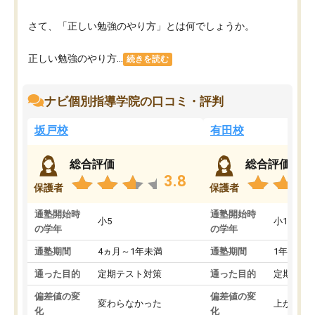
さて、「正しい勉強のやり方」とは何でしょうか。
正しい勉強のやり方...
続きを読む
ナビ個別指導学院の口コミ・評判
坂戸校
有田校
総合評価
総合評価
3.8
保護者
保護者
通塾開始時
通塾開始時
小5
小1
の学年
の学年
通塾期間
4ヵ月～1年未満
通塾期間
1年以上
通った目的
定期テスト対策
通った目的
定期テス
偏差値の変
偏差値の変
変わらなかった
上がった
化
化