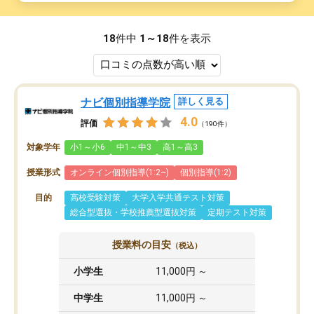
18
件中
1～18
件を表示
ナビ個別指導学院
詳しく見る
4.0
評価
（190件）
対象学年
小1～小6
中1～中3
高1～高3
授業形式
オンライン個別指導(1:2~)
個別指導(1:2)
目的
高校受験対策
大学入学共通テスト対策
総合型選抜・学校推薦型選抜対策
定期テスト対策
授業料の目安
（税込）
小学生
11,000円 ～
中学生
11,000円 ～