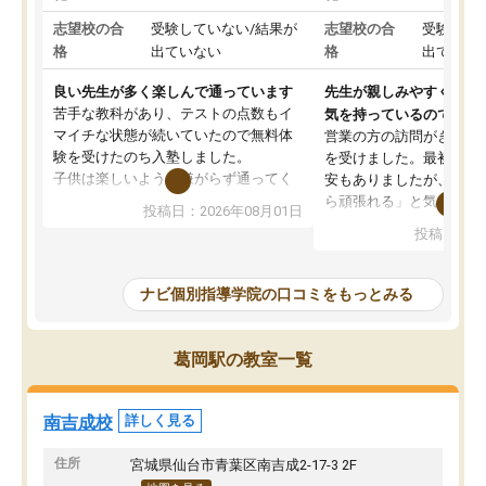
志望校の合
受験していない/結果が
志望校の合
受験して
格
出ていない
格
出ていな
良い先生が多く楽しんで通っています
先生が親しみやすく勉強
苦手な教科があり、テストの点数もイ
気を持っているので安心
マイチな状態が続いていたので無料体
営業の方の訪問がきっか
験を受けたのち入塾しました。
を受けました。最初は続
子供は楽しいようで嫌がらず通ってく
安もありましたが、子ど
れています。
ら頑張れる」と気に入り
投稿日：2026年08月01日
先生は良い方が多く、いつも笑顔で対
以上お世話になっていま
投稿日：20
応して頂けるので安心してお任せする
ても分かりやすく、学校
ことができます。
き方や、子どもに合った
教室は少し狭い印象なので夜の時間帯
方を丁寧に教えてくださ
ナビ個別指導学院の口コミをもっとみる
など生徒さんが多い時間帯は手狭では
が深まっていると感じま
ないかな？と感じます。
熱心で、一人ひとりの苦
また駅前にあるのでアクセスは良いで
握し、復習や講習を通し
葛岡駅の教室一覧
すが駐車場がないのでお迎えの際に近
ポートしてくださいます
隣のコインパーキングを利用または路
前より勉強に前向きに取
上駐車をするしかない点が少し不便で
になり、安心して通わせ
南吉成校
詳しく見る
す。
感じています。これから
りたいと思える塾です。
住所
宮城県仙台市青葉区南吉成2-17-3 2F