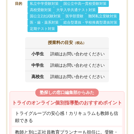
目的
私立中学受験対策
国公立中高一貫校受験対策
高校受験対策
大学入学共通テスト対策
国公立2次試験対策
医学部受験
難関私立受験対策
医・歯・薬系対策
総合型選抜・学校推薦型選抜対策
定期テスト対策
授業料の目安
（税込）
小学生
詳細はお問い合わせください
中学生
詳細はお問い合わせください
高校生
詳細はお問い合わせください
塾探しの窓口編集部からみた
トライのオンライン個別指導塾のおすすめポイント
トライグループの安心感！カリキュラムも教師も信
頼できる
教師と別に正社員教育プランナーも担任に。受験・