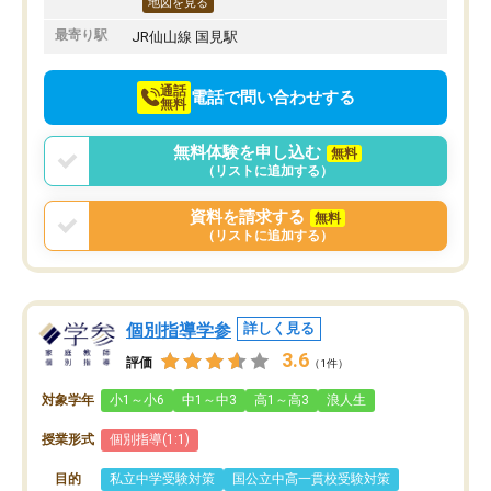
地図を見る
最寄り駅
JR仙山線 国見駅
通話
電話で問い合わせする
無料
無料体験を申し込む
無料
（リストに追加する）
資料を請求する
無料
（リストに追加する）
個別指導学参
詳しく見る
3.6
評価
（1件）
対象学年
小1～小6
中1～中3
高1～高3
浪人生
授業形式
個別指導(1:1)
目的
私立中学受験対策
国公立中高一貫校受験対策