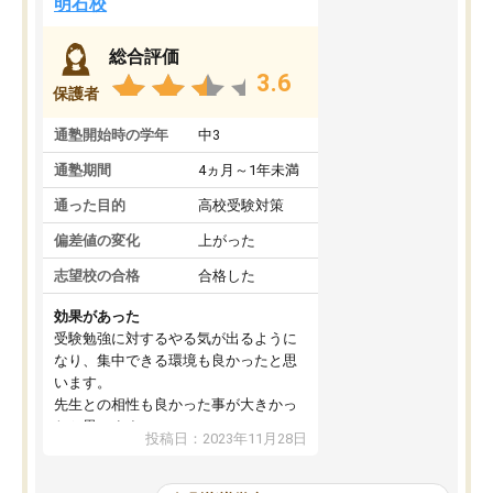
明石校
総合評価
3.6
保護者
通塾開始時の学年
中3
通塾期間
4ヵ月～1年未満
通った目的
高校受験対策
偏差値の変化
上がった
志望校の合格
合格した
効果があった
受験勉強に対するやる気が出るように
なり、集中できる環境も良かったと思
います。
先生との相性も良かった事が大きかっ
たと思います。
投稿日：2023年11月28日