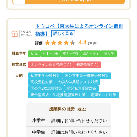
トウコベ【東大生によるオンライン個別
指導】
詳しく見る
4.4
評価
（38件）
対象学年
幼児
小1～小6
中1～中3
高1～高3
浪人生
授業形式
オンライン個別指導(1:1)
個別指導(1:1)
目的
私立中学受験対策
国公立中高一貫校受験対策
高校受験対策
大学入学共通テスト対策
国公立2次試験対策
難関私立受験対策
総合型選抜・学校推薦型選抜対策
定期テスト対策
授業料の目安
（税込）
小学生
詳細はお問い合わせください
中学生
詳細はお問い合わせください