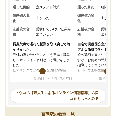
通った目的
定期テスト対策
通った目的
難関私立
偏差値の変
偏差値の変
上がった
上がった
化
化
志望校の合
受験していない/結果が
志望校の合
受験して
格
出ていない
格
出ていな
長期欠席で遅れた授業を取り戻せて助
自宅で現役国公立大学生
かりました。
ブルな価格で学べる
子供の家で学びたいという意志を尊重
娘の講師は東大生では無
し、オンライン個別という選択をしま
すが、お薦めの問題集や
した。
指導してくれています。2
ヒアリングでどのような講師が希望
もLINEで直接先生に質問
か、オプションは付帯するかなど選ぶ
教科でも)。受講科目や
投稿日：2025年09月12日
投稿日：20
事が出来ました。
めれるので、個人に合っ
講師とのマッチング後講師との初回ミ
ると思います。カリキュ
ーティングを行い、その講師で良いか
いなのがあり(有料)、受
トウコベ【東大生によるオンライン個別指導】の口
他の講師を希望するか子供との相性も
ことをどんなスケジュー
コミをもっとみる
見てから講師を決定する事ができま
くか相談したのですが、
す。
ち期待したものではなく
うちの子は、初回面談の講師の方で決
内容でした。それでも明
葛岡駅の教室一覧