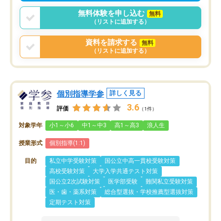
無料体験を申し込む
無料
（リストに追加する）
資料を請求する
無料
（リストに追加する）
個別指導学参
詳しく見る
3.6
評価
（1件）
対象学年
小1～小6
中1～中3
高1～高3
浪人生
授業形式
個別指導(1:1)
目的
私立中学受験対策
国公立中高一貫校受験対策
高校受験対策
大学入学共通テスト対策
国公立2次試験対策
医学部受験
難関私立受験対策
医・歯・薬系対策
総合型選抜・学校推薦型選抜対策
定期テスト対策