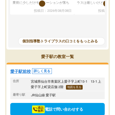
業前に少しだけモチベーションが落ち
ラスは厳しいけど頑張れ
ることもありました。講師の方とは相
向きな意見を言ってくれ
投稿日：2026年08月08日
投稿日：20
性が良かったため、とても話しやすく
希望のある方に決めまし
勉強にもかなり前向きに取り組めたと
塾行ってるからと自宅で
思います。私自身人見知りな性格です
そかになって成績が落ち
が、個別指導ということもあり、質問
げることになってしまっ
もしやすく授業形式が合っていまし
ナスな事は言わず励まし
た。難しい問題では解説をより細かく
を教えて頂き出来ないこ
個別指導塾トライプラスの口コミをもっとみる
書いてくれたりと、生徒一人一人に合
うになった、覚えられた
った授業を考えてくれます。
ころ見て、見捨てず教え
当に感謝しかないです。
愛子駅の教室一覧
ってしまったけどとても
方で通ってよかったと思
愛子駅前校
詳しく見る
住所
宮城県仙台市青葉区上愛子字上町13-1 13-1 上
愛子字上町貸店舗 2階
地図を見る
最寄り駅
JR仙山線 愛子駅
通話
電話で問い合わせする
無料