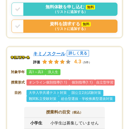
言う事で講師変更の申し出があり、あ
無料体験を申し込む
無料
まりに短期での変更だった為、塾に通
（リストに追加する）
う事にして退会しました。遅れも取り
戻せ、授業内容や講師の方は良かった
資料を請求する
無料
と思います。
（リストに追加する）
キミノスクール
詳しく見る
4.3
評価
（5件）
対象学年
高1～高3
浪人生
授業形式
オンライン個別指導(1:1)
個別指導(1:1)
自立型学習
目的
大学入学共通テスト対策
国公立2次試験対策
難関私立受験対策
総合型選抜・学校推薦型選抜対策
授業料の目安
（税込）
小学生
小学生は募集していません