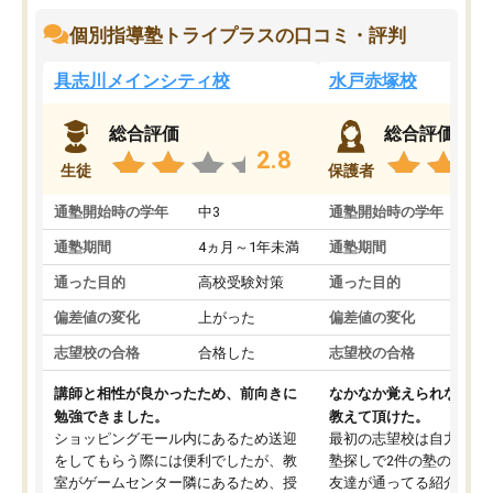
個別指導塾トライプラスの口コミ・評判
具志川メインシティ校
水戸赤塚校
総合評価
総合評価
2.8
生徒
保護者
通塾開始時の学年
中3
通塾開始時の学年
中
通塾期間
4ヵ月～1年未満
通塾期間
4
通った目的
高校受験対策
通った目的
高
偏差値の変化
上がった
偏差値の変化
変
志望校の合格
合格した
志望校の合格
合
講師と相性が良かったため、前向きに
なかなか覚えられなかっ
勉強できました。
教えて頂けた。
ショッピングモール内にあるため送迎
最初の志望校は自力では
をしてもらう際には便利でしたが、教
塾探しで2件の塾の説明
室がゲームセンター隣にあるため、授
友達が通ってる紹介で行