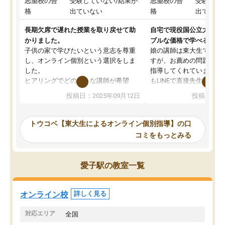
志望校の合
受験していない/結果が
志望校の合
受験して
格
出ていない
格
出ていな
長期欠席で遅れた授業を取り戻せて助
自宅で現役国公立大学生
かりました。
ブルな価格で学べる
子供の家で学びたいという意志を尊重
娘の講師は東大生では無
し、オンライン個別という選択をしま
すが、お薦めの問題集や
した。
指導してくれています。2
ヒアリングでどのような講師が希望
もLINEで直接先生に質問
か、オプションは付帯するかなど選ぶ
教科でも)。受講科目や
投稿日：2025年09月12日
投稿日：20
事が出来ました。
めれるので、個人に合っ
講師とのマッチング後講師との初回ミ
ると思います。カリキュ
ーティングを行い、その講師で良いか
いなのがあり(有料)、受
トウコベ【東大生によるオンライン個別指導】の口
他の講師を希望するか子供との相性も
ことをどんなスケジュー
コミをもっとみる
見てから講師を決定する事ができま
くか相談したのですが、
す。
ち期待したものではなく
うちの子は、初回面談の講師の方で決
内容でした。それでも明
愛子駅の教室一覧
定しました。
やる気も出ましたし、苦
くなってきたようなので
オンラインツールを使用した単語帳の
お願いして良かったと思
オンライン校
詳しく見る
共有があり宿題もそちらで出される形
も合わなければチェンジ
でした。
娘は3科目ともずっと同
対応エリア
全国
2ヶ月で担当講師の方がお辞めになると