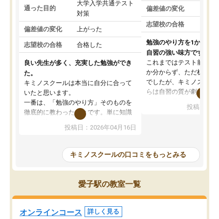
大学入学共通テスト
通った目的
偏差値の変化
対策
志望校の合格
偏差値の変化
上がった
勉強のやり方を1から教
志望校の合格
合格した
自習の強い味方です。
これまではテスト前に何
良い先生が多く、充実した勉強ができ
か分からず、ただ机に座
た。
でしたが、キミノスクー
キミノスクールは本当に自分に合って
らは自習の質が劇的に変
いたと思います。
先生が毎日何をすべきか
一番は、「勉強のやり方」そのものを
投稿日：20
を明確にしてくれるので
徹底的に教わったことです。単に知識
ずに学習に取り組めるよ
を詰め込むのではなく、自学自習の習
投稿日：2026年04月16日
が一番の収穫です。
慣が身につくよう並走してくれるの
授業で教えてもらうとい
で、通塾日以外も机に向かうのが苦で
の仕方をコーチングして
はなくなりました。
キミノスクールの口コミをもっとみる
ルなので、家での学習習
身につきました。結果と
講師の方との距離も近く、親身なコー
た英語の偏差値が10以上
チングのおかげで、停滞期もモチベー
愛子駅の教室一覧
していた公立高校に無事
ションを維持できました。「やらされ
た。自分から学ぶ姿勢を
る勉強」から「目標のための勉強」へ
たい家庭には本当におす
意識が変わったことが、目標校への合
オンラインコース
詳しく見る
思います。