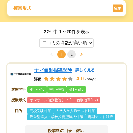
授業形式
変更
22
件中
1～20
件を表示
1
2
ナビ個別指導学院
詳しく見る
4.0
評価
（190件）
対象学年
小1～小6
中1～中3
高1～高3
授業形式
オンライン個別指導(1:2~)
個別指導(1:2)
目的
高校受験対策
大学入学共通テスト対策
総合型選抜・学校推薦型選抜対策
定期テスト対策
授業料の目安
（税込）