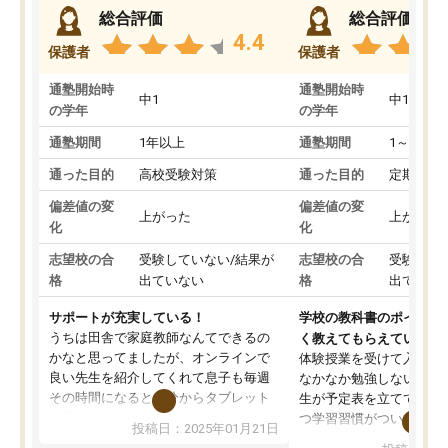
総合評価
総合評価
4.4
保護者
保護者
通塾開始時
通塾開始時
中1
中1
の学年
の学年
通塾期間
1年以上
通塾期間
1～3ヵ月
通った目的
高校受験対策
通った目的
定期テス
偏差値の変
偏差値の変
上がった
上がった
化
化
志望校の合
受験していない/結果が
志望校の合
受験して
格
出ていない
格
出ていな
サポートが充実している！
学校の教科書のポイント
うちは田舎で家庭教師なんてできるの
く教えてもらえている
かなと思ってましたが、オンラインで
体験授業を受けて入塾し
良い先生を紹介してくれて息子も毎週
なかなか勉強しない息子
その時間になると自分からタブレット
生が予定表を立ててくれ
を開いてzoomを繋げるようになりまし
つ学習習慣がついてきま
投稿日：2025年01月21日
た！5科目なんでもOKなのもとても気
オンラインで週に一度の