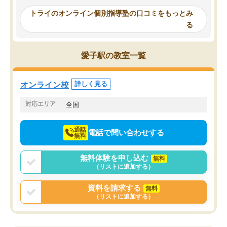
い切って入塾しました。英語が苦手だ
テストの内容重視でした
ったんですが、学生の先生から学ぶこ
らないところをピンポイ
トライのオンライン個別指導塾の口コミをもっとみ
とで、勉強のコツみたいなものをつか
頂いて、とてもわかりや
る
み、徐々に成績が上がったらいいなと
していました。一生を左
思っていました。何が今足りないのか
スト、多少お金がかかっ
を的確に指導いただき、子どももびっ
思い切って入塾してよか
愛子駅の教室一覧
くりするほど楽しんでやる気を持って
塾を受けています。狙い通り、少しず
つ成績も上がり、苦手意識も無くなっ
オンライン校
詳しく見る
てきたので、さらに苦手な数学も追加
でお願いしました。来年の高校受験に
対応エリア
全国
向けて頑張っています。
通話
電話で問い合わせする
無料
無料体験を申し込む
無料
（リストに追加する）
資料を請求する
無料
（リストに追加する）