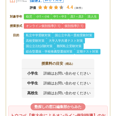
指導】
4.4
評価
（38件）
対象学年
幼児
小1～小6
中1～中3
高1～高3
浪人生
授業形式
オンライン個別指導(1:1)
個別指導(1:1)
目的
私立中学受験対策
国公立中高一貫校受験対策
高校受験対策
大学入学共通テスト対策
国公立2次試験対策
難関私立受験対策
総合型選抜・学校推薦型選抜対策
定期テスト対策
授業料の目安
（税込）
小学生
詳細はお問い合わせください
中学生
詳細はお問い合わせください
高校生
詳細はお問い合わせください
塾探しの窓口編集部からみた
トウコベ【東大生によるオンライン個別指導】のお