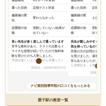
通塾期間
4ヵ月～1年未満
通塾期間
1年以上
通った目的
定期テスト対策
通った目的
定期テス
偏差値の変
偏差値の変
変わらなかった
上がった
化
化
志望校の合
受験していない/結果が
志望校の合
受験して
格
出ていない
格
出ていな
良い先生が多く楽しんで通っています
先生が親しみやすく勉強
苦手な教科があり、テストの点数もイ
気を持っているので安心
マイチな状態が続いていたので無料体
営業の方の訪問がきっか
験を受けたのち入塾しました。
を受けました。最初は続
子供は楽しいようで嫌がらず通ってく
安もありましたが、子ど
れています。
ら頑張れる」と気に入り
投稿日：2026年08月01日
先生は良い方が多く、いつも笑顔で対
以上お世話になっていま
投稿日：20
応して頂けるので安心してお任せする
ても分かりやすく、学校
ことができます。
き方や、子どもに合った
教室は少し狭い印象なので夜の時間帯
方を丁寧に教えてくださ
ナビ個別指導学院の口コミをもっとみる
など生徒さんが多い時間帯は手狭では
が深まっていると感じま
ないかな？と感じます。
熱心で、一人ひとりの苦
また駅前にあるのでアクセスは良いで
握し、復習や講習を通し
愛子駅の教室一覧
すが駐車場がないのでお迎えの際に近
ポートしてくださいます