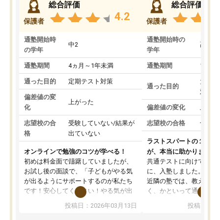
総合評価
総合評価
4.2
保護者
保護者
通塾開始時
通塾開始時の
中2
高3
の学年
学年
通塾期間
4ヵ月～1年未満
通塾期間
1～3
通った目的
定期テスト対策
大学入
通った目的
対策
偏差値の変
上がった
化
偏差値の変化
上がっ
志望校の合
受験していない/結果が
志望校の合格
合格し
格
出ていない
ラストスパートの１か月
オンラインで勉強のコツが学べる！
が、本当に助かりました
初めは料金面で躊躇していましたが、
共通テストに向けての追
お試し後の面談で、「子どもがやる気
に、入塾しました。田舎
が出るようにサポートするのが私たち
近隣の塾では、教えても
です！安心してください！やる気が出
く、かといって通うには
ないのは私たち講師の責任です」と言
が、トライならオンライ
投稿日：2026年03月13日
投稿日：20
ってくださり、確かに！と考えて、思
可能なので本当に助かり