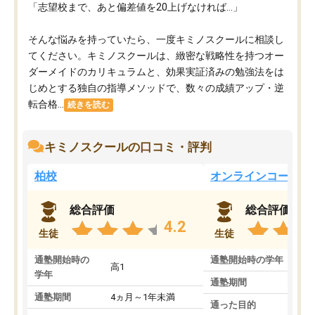
「志望校まで、あと偏差値を20上げなければ…」
そんな悩みを持っていたら、一度キミノスクールに相談し
てください。キミノスクールは、緻密な戦略性を持つオー
ダーメイドのカリキュラムと、効果実証済みの勉強法をは
じめとする独自の指導メソッドで、数々の成績アップ・逆
転合格...
続きを読む
キミノスクールの口コミ・評判
柏校
オンラインコース
総合評価
総合評価
4.2
生徒
生徒
通塾開始時の
通塾開始時の学年
中
高1
学年
通塾期間
通塾期間
4ヵ月～1年未満
通った目的