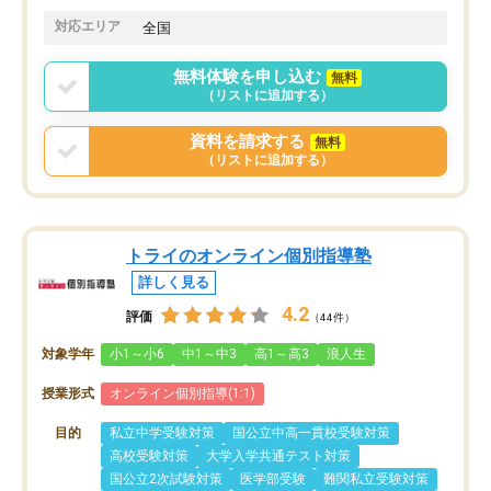
格に繋がったと思います。
対応エリア
全国
無料体験を申し込む
無料
（リストに追加する）
資料を請求する
無料
（リストに追加する）
トライのオンライン個別指導塾
詳しく見る
4.2
評価
（44件）
対象学年
小1～小6
中1～中3
高1～高3
浪人生
授業形式
オンライン個別指導(1:1)
目的
私立中学受験対策
国公立中高一貫校受験対策
高校受験対策
大学入学共通テスト対策
国公立2次試験対策
医学部受験
難関私立受験対策