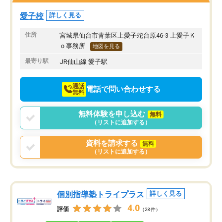
隣のコインパーキングを利用または路
前より勉強に前向きに取
上駐車をするしかない点が少し不便で
になり、安心して通わせ
愛子校
詳しく見る
す。
感じています。これから
りたいと思える塾です。
住所
宮城県仙台市青葉区上愛子蛇台原46-3 上愛子Ｋ
ｏ事務所
地図を見る
最寄り駅
JR仙山線 愛子駅
通話
電話で問い合わせする
無料
無料体験を申し込む
無料
（リストに追加する）
資料を請求する
無料
（リストに追加する）
個別指導塾トライプラス
詳しく見る
4.0
評価
（28件）