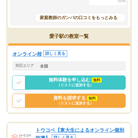
投稿日：20
に入っています
指導が無い日も予定表に
成績もだいぶ下の方でしたが、通い始
したり、LINEでわから
めて1年ほどだった今では平均点以上の
問できるのでとても助か
家庭教師のガンバの口コミをもっとみる
科目が増えてきました！あと1年受験ま
であるので無料の週末教室を使用しな
がら頑張って欲しいと思います！
愛子駅の教室一覧
オンライン校
詳しく見る
対応エリア
全国
無料体験を申し込む
無料
（リストに追加する）
資料を請求する
無料
（リストに追加する）
トウコベ【東大生によるオンライン個別
詳しく見る