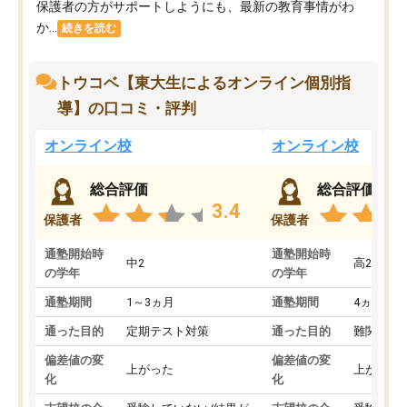
保護者の方がサポートしようにも、最新の教育事情がわ
か...
続きを読む
トウコベ【東大生によるオンライン個別指
導】の口コミ・評判
オンライン校
オンライン校
総合評価
総合評価
3.4
保護者
保護者
通塾開始時
通塾開始時
中2
高2
の学年
の学年
通塾期間
1～3ヵ月
通塾期間
4ヵ月～1
通った目的
定期テスト対策
通った目的
難関私立
偏差値の変
偏差値の変
上がった
上がった
化
化