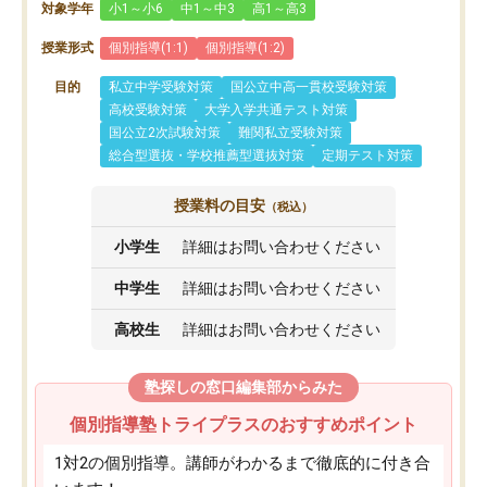
対象学年
小1～小6
中1～中3
高1～高3
授業形式
個別指導(1:1)
個別指導(1:2)
目的
私立中学受験対策
国公立中高一貫校受験対策
高校受験対策
大学入学共通テスト対策
国公立2次試験対策
難関私立受験対策
総合型選抜・学校推薦型選抜対策
定期テスト対策
授業料の目安
（税込）
小学生
詳細はお問い合わせください
中学生
詳細はお問い合わせください
高校生
詳細はお問い合わせください
塾探しの窓口編集部からみた
個別指導塾トライプラスのおすすめポイント
1対2の個別指導。講師がわかるまで徹底的に付き合