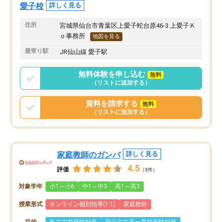
愛子校
詳しく見る
住所
宮城県仙台市青葉区上愛子蛇台原46-3 上愛子Ｋ
ｏ事務所
地図を見る
最寄り駅
JR仙山線 愛子駅
無料体験を申し込む
無料
（リストに追加する）
資料を請求する
無料
（リストに追加する）
家庭教師のガンバ
詳しく見る
4.5
評価
（3件）
対象学年
小1～小6
中1～中3
高1～高3
授業形式
オンライン個別指導(1:1)
家庭教師