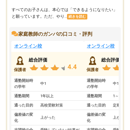
すべてのお子さんは、本心では「できるようになりたい」
と願っています。ただ、やり...
続きを読む
家庭教師のガンバの口コミ・評判
オンライン校
オンライン校
総合評価
総合評価
4.4
保護者
保護者
通塾開始時
通塾開始時
中1
中1
の学年
の学年
通塾期間
1年以上
通塾期間
1～3ヵ月
通った目的
高校受験対策
通った目的
定期テス
偏差値の変
偏差値の変
上がった
上がった
化
化
志望校の合
受験していない/結果が
志望校の合
受験して