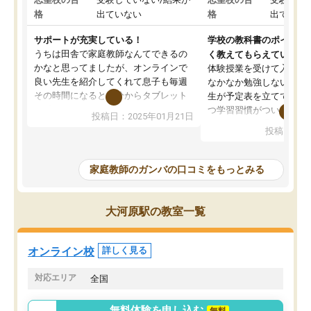
格
出ていない
格
出ていな
サポートが充実している！
学校の教科書のポイント
うちは田舎で家庭教師なんてできるの
く教えてもらえている
かなと思ってましたが、オンラインで
体験授業を受けて入塾し
良い先生を紹介してくれて息子も毎週
なかなか勉強しない息子
その時間になると自分からタブレット
生が予定表を立ててくれ
を開いてzoomを繋げるようになりまし
つ学習習慣がついてきま
投稿日：2025年01月21日
た！5科目なんでもOKなのもとても気
オンラインで週に一度の
投稿日：20
に入っています
指導が無い日も予定表に
成績もだいぶ下の方でしたが、通い始
したり、LINEでわから
めて1年ほどだった今では平均点以上の
問できるのでとても助か
家庭教師のガンバの口コミをもっとみる
科目が増えてきました！あと1年受験ま
であるので無料の週末教室を使用しな
がら頑張って欲しいと思います！
大河原駅の教室一覧
オンライン校
詳しく見る
対応エリア
全国
無料体験を申し込む
無料