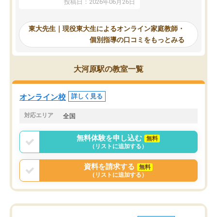
投稿日：2026年06月26日
験勉強に詳しく、先生か
応を示します。東大先生にお願いして
受け合格できました。ま
からは効率的な計画を先生が立ててく
自習室が毎日使えていつ
れるので、親としても安心です。毎日
東大先生｜現役東大生によるオンライン家庭教師・
るのが心強かったようで
使える自習室とかもあり、わからない
個別指導の口コミをもっとみる
謝です。
ところがあれば先生が回答してくれる
のも重宝しています。
大河原駅の教室一覧
オンライン校
詳しく見る
対応エリア
全国
無料体験を申し込む
無料
（リストに追加する）
資料を請求する
無料
（リストに追加する）