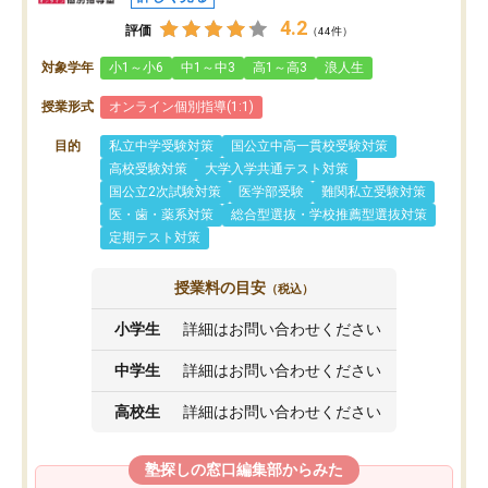
4.2
評価
（44件）
対象学年
小1～小6
中1～中3
高1～高3
浪人生
授業形式
オンライン個別指導(1:1)
目的
私立中学受験対策
国公立中高一貫校受験対策
高校受験対策
大学入学共通テスト対策
国公立2次試験対策
医学部受験
難関私立受験対策
医・歯・薬系対策
総合型選抜・学校推薦型選抜対策
定期テスト対策
授業料の目安
（税込）
小学生
詳細はお問い合わせください
中学生
詳細はお問い合わせください
高校生
詳細はお問い合わせください
塾探しの窓口編集部からみた