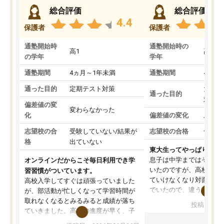
総合評価
総合評価
4.4
保護者
保護者
通塾開始時
通塾開始時の
高1
高3
の学年
学年
通塾期間
4ヵ月～1年未満
通塾期間
4ヵ月
通った目的
定期テスト対策
大学入
通った目的
対策
偏差値の変
変わらなかった
化
偏差値の変化
上がっ
志望校の合
受験していない/結果が
志望校の合格
合格し
格
出ていない
東大生ってやっぱりすご
息子は中学まではそこそ
オンラインだからこそ毎日利用でき学
いたのですが、高校に入
習習慣がついています。
ていけなくなり対面の塾
高校入学してすぐは頑張っていました
でいたので、違うアプロ
が、部活動が忙しくなって学習時間が
考えて入りました。地元
取れなくなるとみるみると成績が落ち
投稿日：20
で、当初は模試でD判定
ていきました。高校の進度が早く、子
していたのですが、やは
供も家に帰って勉強の話すると嫌な反