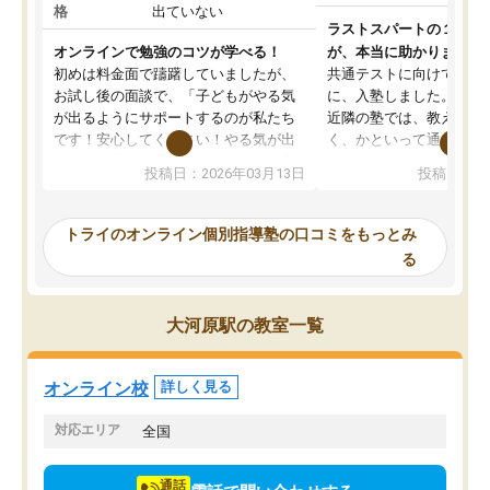
格
出ていない
ラストスパートの１か月
オンラインで勉強のコツが学べる！
が、本当に助かりました
初めは料金面で躊躇していましたが、
共通テストに向けての追
お試し後の面談で、「子どもがやる気
に、入塾しました。田舎
が出るようにサポートするのが私たち
近隣の塾では、教えても
です！安心してください！やる気が出
く、かといって通うには
ないのは私たち講師の責任です」と言
が、トライならオンライ
投稿日：2026年03月13日
投稿日：20
ってくださり、確かに！と考えて、思
可能なので本当に助かり
い切って入塾しました。英語が苦手だ
テストの内容重視でした
ったんですが、学生の先生から学ぶこ
らないところをピンポイ
トライのオンライン個別指導塾の口コミをもっとみ
とで、勉強のコツみたいなものをつか
頂いて、とてもわかりや
る
み、徐々に成績が上がったらいいなと
していました。一生を左
思っていました。何が今足りないのか
スト、多少お金がかかっ
を的確に指導いただき、子どももびっ
思い切って入塾してよか
大河原駅の教室一覧
くりするほど楽しんでやる気を持って
塾を受けています。狙い通り、少しず
つ成績も上がり、苦手意識も無くなっ
オンライン校
詳しく見る
てきたので、さらに苦手な数学も追加
でお願いしました。来年の高校受験に
対応エリア
全国
向けて頑張っています。
通話