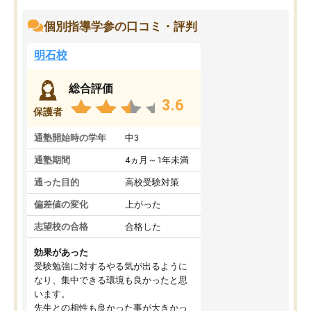
個別指導学参の口コミ・評判
明石校
総合評価
3.6
保護者
通塾開始時の学年
中3
通塾期間
4ヵ月～1年未満
通った目的
高校受験対策
偏差値の変化
上がった
志望校の合格
合格した
効果があった
受験勉強に対するやる気が出るように
なり、集中できる環境も良かったと思
います。
先生との相性も良かった事が大きかっ