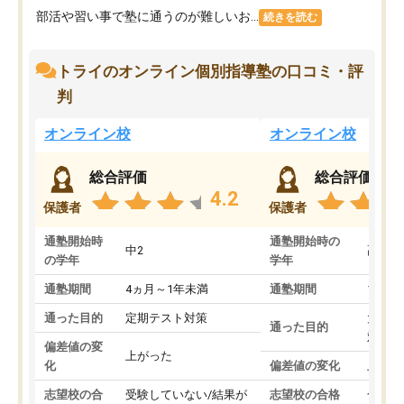
部活や習い事で塾に通うのが難しいお...
続きを読む
トライのオンライン個別指導塾の口コミ・評
判
オンライン校
オンライン校
総合評価
総合評価
4.2
保護者
保護者
通塾開始時
通塾開始時の
中2
高3
の学年
学年
通塾期間
4ヵ月～1年未満
通塾期間
1～3
通った目的
定期テスト対策
大学入
通った目的
対策
偏差値の変
上がった
化
偏差値の変化
上がっ
志望校の合
受験していない/結果が
志望校の合格
合格し