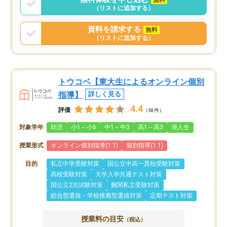
（リストに追加する）
資料を請求する
無料
（リストに追加する）
トウコベ【東大生によるオンライン個別
指導】
詳しく見る
4.4
評価
（38件）
対象学年
幼児
小1～小6
中1～中3
高1～高3
浪人生
授業形式
オンライン個別指導(1:1)
個別指導(1:1)
目的
私立中学受験対策
国公立中高一貫校受験対策
高校受験対策
大学入学共通テスト対策
国公立2次試験対策
難関私立受験対策
総合型選抜・学校推薦型選抜対策
定期テスト対策
授業料の目安
（税込）