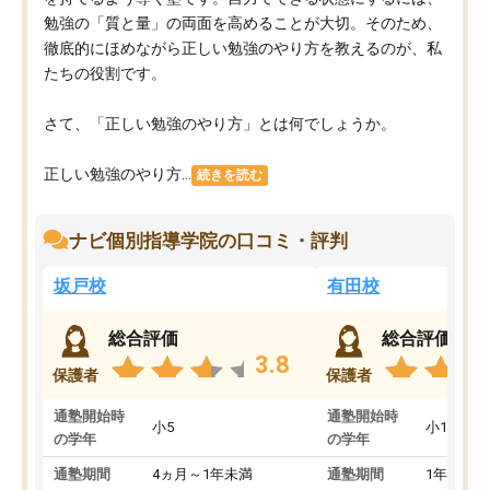
勉強の「質と量」の両面を高めることが大切。そのため、
徹底的にほめながら正しい勉強のやり方を教えるのが、私
たちの役割です。
さて、「正しい勉強のやり方」とは何でしょうか。
正しい勉強のやり方...
続きを読む
ナビ個別指導学院の口コミ・評判
坂戸校
有田校
総合評価
総合評価
3.8
保護者
保護者
通塾開始時
通塾開始時
小5
小1
の学年
の学年
通塾期間
4ヵ月～1年未満
通塾期間
1年以上