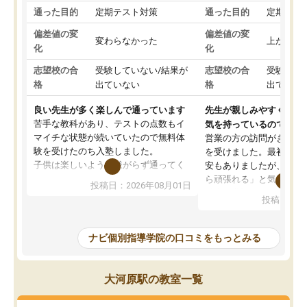
通った目的
定期テスト対策
通った目的
定期テス
偏差値の変
偏差値の変
変わらなかった
上がった
化
化
志望校の合
受験していない/結果が
志望校の合
受験して
格
出ていない
格
出ていな
良い先生が多く楽しんで通っています
先生が親しみやすく勉強
苦手な教科があり、テストの点数もイ
気を持っているので安心
マイチな状態が続いていたので無料体
営業の方の訪問がきっか
験を受けたのち入塾しました。
を受けました。最初は続
子供は楽しいようで嫌がらず通ってく
安もありましたが、子ど
れています。
ら頑張れる」と気に入り
投稿日：2026年08月01日
先生は良い方が多く、いつも笑顔で対
以上お世話になっていま
投稿日：20
応して頂けるので安心してお任せする
ても分かりやすく、学校
ことができます。
き方や、子どもに合った
教室は少し狭い印象なので夜の時間帯
方を丁寧に教えてくださ
ナビ個別指導学院の口コミをもっとみる
など生徒さんが多い時間帯は手狭では
が深まっていると感じま
ないかな？と感じます。
熱心で、一人ひとりの苦
また駅前にあるのでアクセスは良いで
握し、復習や講習を通し
大河原駅の教室一覧
すが駐車場がないのでお迎えの際に近
ポートしてくださいます
隣のコインパーキングを利用または路
前より勉強に前向きに取