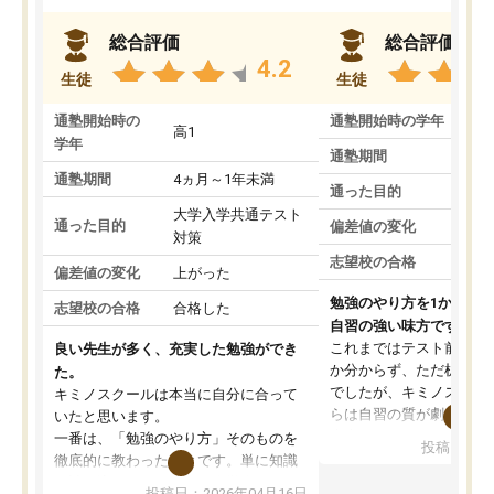
総合評価
総合評価
4.2
生徒
生徒
通塾開始時の
通塾開始時の学年
中
高1
学年
通塾期間
通塾期間
4ヵ月～1年未満
通った目的
大学入学共通テスト
通った目的
偏差値の変化
対策
志望校の合格
偏差値の変化
上がった
勉強のやり方を1から教
志望校の合格
合格した
自習の強い味方です。
これまではテスト前に何
良い先生が多く、充実した勉強ができ
か分からず、ただ机に座
た。
でしたが、キミノスクー
キミノスクールは本当に自分に合って
らは自習の質が劇的に変
いたと思います。
先生が毎日何をすべきか
一番は、「勉強のやり方」そのものを
投稿日：20
を明確にしてくれるので
徹底的に教わったことです。単に知識
ずに学習に取り組めるよ
を詰め込むのではなく、自学自習の習
投稿日：2026年04月16日