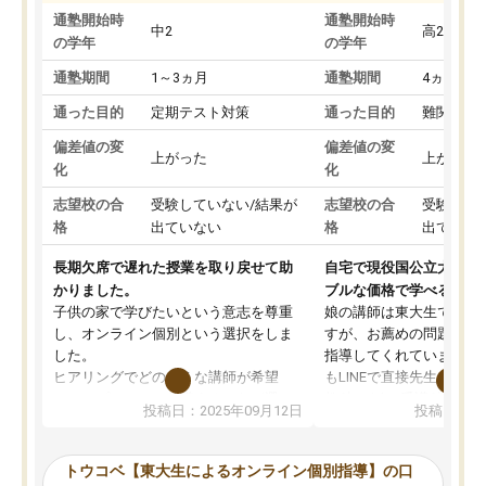
通塾開始時
通塾開始時
中2
高2
の学年
の学年
通塾期間
1～3ヵ月
通塾期間
4ヵ月～1
通った目的
定期テスト対策
通った目的
難関私立
偏差値の変
偏差値の変
上がった
上がった
化
化
志望校の合
受験していない/結果が
志望校の合
受験して
格
出ていない
格
出ていな
長期欠席で遅れた授業を取り戻せて助
自宅で現役国公立大学生
かりました。
ブルな価格で学べる
子供の家で学びたいという意志を尊重
娘の講師は東大生では無
し、オンライン個別という選択をしま
すが、お薦めの問題集や
した。
指導してくれています。2
ヒアリングでどのような講師が希望
もLINEで直接先生に質問
か、オプションは付帯するかなど選ぶ
教科でも)。受講科目や
投稿日：2025年09月12日
投稿日：20
事が出来ました。
めれるので、個人に合っ
講師とのマッチング後講師との初回ミ
ると思います。カリキュ
ーティングを行い、その講師で良いか
いなのがあり(有料)、受
トウコベ【東大生によるオンライン個別指導】の口
他の講師を希望するか子供との相性も
ことをどんなスケジュー