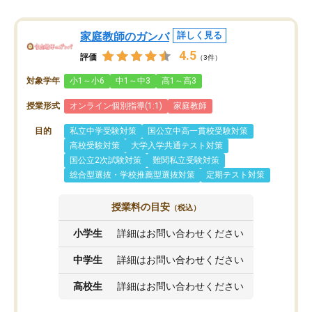
家庭教師のガンバ
詳しく見る
4.5
評価
（3件）
対象学年
小1～小6
中1～中3
高1～高3
授業形式
オンライン個別指導(1:1)
家庭教師
目的
私立中学受験対策
国公立中高一貫校受験対策
高校受験対策
大学入学共通テスト対策
国公立2次試験対策
難関私立受験対策
総合型選抜・学校推薦型選抜対策
定期テスト対策
授業料の目安
（税込）
小学生
詳細はお問い合わせください
中学生
詳細はお問い合わせください
高校生
詳細はお問い合わせください