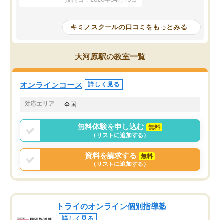
が一番の収穫です。
慣が身につくよう並走してくれるの
授業で教えてもらうとい
で、通塾日以外も机に向かうのが苦で
の仕方をコーチングして
はなくなりました。
キミノスクールの口コミをもっとみる
ルなので、家での学習習
身につきました。結果と
講師の方との距離も近く、親身なコー
た英語の偏差値が10以上
チングのおかげで、停滞期もモチベー
大河原駅の教室一覧
していた公立高校に無事
ションを維持できました。「やらされ
た。自分から学ぶ姿勢を
る勉強」から「目標のための勉強」へ
たい家庭には本当におす
意識が変わったことが、目標校への合
オンラインコース
詳しく見る
思います。
格に繋がったと思います。
対応エリア
全国
無料体験を申し込む
無料
（リストに追加する）
資料を請求する
無料
（リストに追加する）
トライのオンライン個別指導塾
詳しく見る