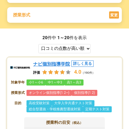
授業形式
変更
20
件中
1～20
件を表示
ナビ個別指導学院
詳しく見る
4.0
評価
（190件）
対象学年
小1～小6
中1～中3
高1～高3
授業形式
オンライン個別指導(1:2~)
個別指導(1:2)
目的
高校受験対策
大学入学共通テスト対策
総合型選抜・学校推薦型選抜対策
定期テスト対策
授業料の目安
（税込）