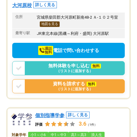
上駐車をするしかない点が少し不便で
になり、安心して通わせ
大河原校
詳しく見る
す。
感じています。これから
りたいと思える塾です。
住所
宮城県柴田郡大河原町新南48-2 Ａ-１０２号室
地図を見る
最寄り駅
JR東北本線(黒磯～利府・盛岡) 大河原駅
通話
電話で問い合わせする
無料
無料体験を申し込む
無料
（リストに追加する）
資料を請求する
無料
（リストに追加する）
個別指導学参
詳しく見る
3.6
評価
（1件）
対象学年
小1～小6
中1～中3
高1～高3
浪人生