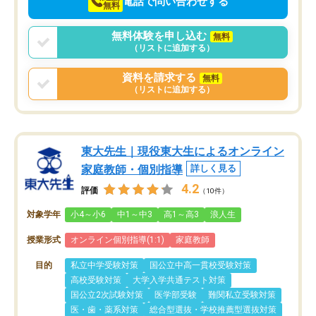
電話で問い合わせする
無料
無料体験を申し込む
無料
（リストに追加する）
資料を請求する
無料
（リストに追加する）
東大先生｜現役東大生によるオンライン
家庭教師・個別指導
詳しく見る
4.2
評価
（10件）
対象学年
小4～小6
中1～中3
高1～高3
浪人生
授業形式
オンライン個別指導(1:1)
家庭教師
目的
私立中学受験対策
国公立中高一貫校受験対策
高校受験対策
大学入学共通テスト対策
国公立2次試験対策
医学部受験
難関私立受験対策
医・歯・薬系対策
総合型選抜・学校推薦型選抜対策