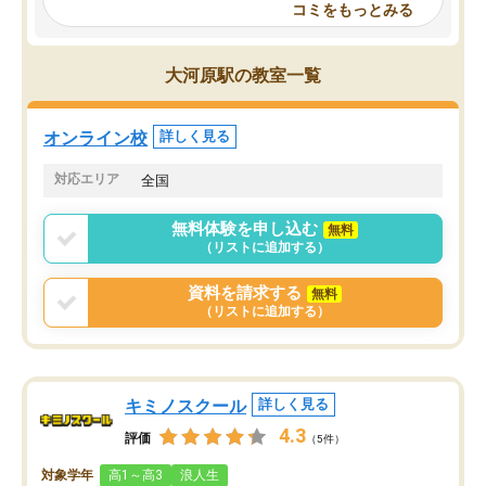
コミをもっとみる
見てから講師を決定する事ができま
くか相談したのですが、
す。
ち期待したものではなく
うちの子は、初回面談の講師の方で決
内容でした。それでも明
大河原駅の教室一覧
定しました。
やる気も出ましたし、苦
くなってきたようなので
オンラインツールを使用した単語帳の
お願いして良かったと思
オンライン校
詳しく見る
共有があり宿題もそちらで出される形
も合わなければチェンジ
でした。
娘は3科目ともずっと同
対応エリア
全国
2ヶ月で担当講師の方がお辞めになると
言う事で講師変更の申し出があり、あ
無料体験を申し込む
無料
まりに短期での変更だった為、塾に通
（リストに追加する）
う事にして退会しました。遅れも取り
戻せ、授業内容や講師の方は良かった
資料を請求する
無料
と思います。
（リストに追加する）
キミノスクール
詳しく見る
4.3
評価
（5件）
対象学年
高1～高3
浪人生