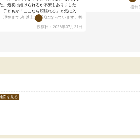
た。最初は続けられるか不安もありました
投稿日
授業はホワイトボードを使
、子どもが「ここなら頑張れる」と気に入
ので、図や式を見ながら理
、現在まで5年以上お世話になっています。授
す。また、授業がない日で
はとても分かりやすく、学校とは違った解き
投稿日：2026年07月21日
るため、自宅では集中でき
や、子どもに合った覚え方・考え方を丁寧に
境だと思います。
えてくださるので、理解が深まっていると感
ます。先生方も熱心で、一人ひとりの苦手な
教室全体としては小学生や
元を把握し、復習や講習を通してしっかりサ
い印象でした。大学受験を
ートしてくださいます。子どもも以前より勉
生は、一度体験授業を受け
に前向きに取り組めるようになり、安心して
どうか確認してから入塾を
わせられる塾だと感じています。これからも
です。
世話になりたいと思える塾です。
地図を見る