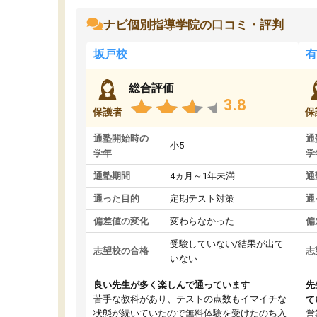
ナビ個別指導学院の口コミ・評判
坂戸校
有
総合評価
3.8
保護者
保
通塾開始時の
通
小5
学年
学
通塾期間
4ヵ月～1年未満
通
通った目的
定期テスト対策
通
偏差値の変化
変わらなかった
偏
受験していない/結果が出て
志望校の合格
志
いない
良い先生が多く楽しんで通っています
先
苦手な教科があり、テストの点数もイマイチな
て
状態が続いていたので無料体験を受けたのち入
営