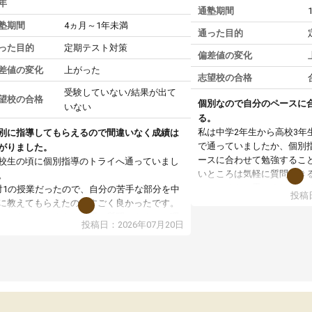
年
通塾期間
塾期間
4ヵ月～1年未満
通った目的
った目的
定期テスト対策
偏差値の変化
差値の変化
上がった
志望校の合格
受験していない/結果が出て
望校の合格
個別なので自分のペースに
いない
る。
私は中学2年生から高校3年
別に指導してもらえるので間違いなく成績は
で通っていましたか、個別
がりました。
ースに合わせて勉強するこ
校生の頃に個別指導のトライへ通っていまし
いところは気軽に質問でき
。
いところだと思いました。
対1の授業だったので、自分の苦手な部分を中
投稿日
専門の先生にも変えて貰え
に教えてもらえたのがすごく良かったです。
い覚え方だったりも教えて
からないところもその場で質問しやすく、理
投稿日：2026年07月20日
した。授業後は、その日の
できるまで丁寧に説明してもらえたので、勉
学校の宿題を自習スペース
への苦手意識が少しずつなくなりました。
近くに自分の担当の先生だ
の結果成績も上がり、自信を持って勉強に取
いるので分からないところ
組めるようになりました。
環境でした。おかげで偏差
生も話しやすく、毎回安心して通えたのを覚
いた高校や大学にも合格す
ています。