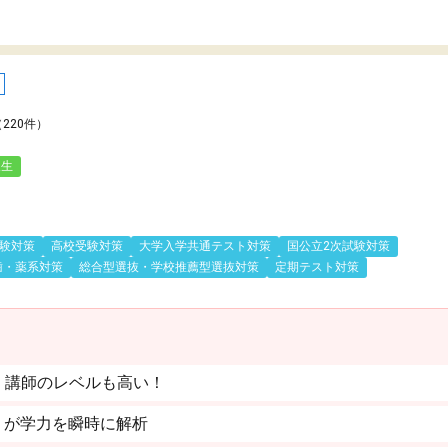
（220件）
人生
験対策
高校受験対策
大学入学共通テスト対策
国公立2次試験対策
歯・薬系対策
総合型選抜・学校推薦型選抜対策
定期テスト対策
。講師のレベルも高い！
」が学力を瞬時に解析