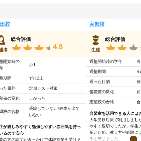
田校
宝殿校
総合評価
総合評価
4.8
護者
生徒
塾開始時の
通塾開始時の学年
高
小1
年
通塾期間
4
塾期間
1年以上
通った目的
難
った目的
定期テスト対策
偏差値の変化
変
差値の変化
上がった
志望校の合格
合
受験していない/結果が出て
望校の合格
自習室を活用できる人には
いない
大学受験対策で利用しまし
やすく親切でしたが、学生
生が親しみやすく勉強しやすい雰囲気を持っ
多いため、教え方や経験に
いるので安心
ると感じました。
業の方の訪問がきっかけで体験授業を受けま