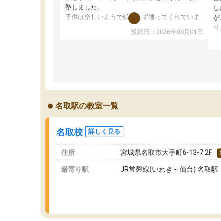
塾しました。
し
子供は楽しいようで嫌がらず通ってくれていま
が
す。
り
投稿日：2026年08月01日
先生は良い方が多く、いつも笑顔で対応して頂
業
けるので安心してお任せすることができます。
方
教室は少し狭い印象なので夜の時間帯など生徒
教
さんが多い時間帯は手狭ではないかな？と感じ
じ
ます。
単
また駅前にあるのでアクセスは良いですが駐車
ポ
場がないのでお迎えの際に近隣のコインパーキ
強
名取駅の教室一覧
ングを利用または路上駐車をするしかない点が
通
少し不便です。
お
名取校
詳しく見る
住所
宮城県名取市大手町6-13-7 2F
最寄り駅
JR常磐線(いわき～仙台) 名取駅