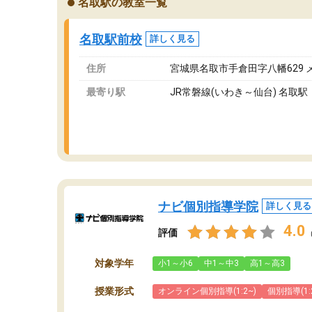
名取駅の教室一覧
が、それを加味しても通って損はないなと感じ
自
ています。
な
名取駅前校
詳しく見る
住所
宮城県名取市手倉田字八幡629 
最寄り駅
JR常磐線(いわき～仙台) 名取駅
ナビ個別指導学院
詳しく見る
4.0
評価
対象学年
小1～小6
中1～中3
高1～高3
授業形式
オンライン個別指導(1:2~)
個別指導(1: