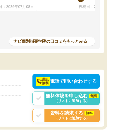
教えていただき勉強などして無かったのに自主
：2026年07月08日
投稿日：2026年07月01日
って説明してくれる
室で勉強するくらいハマりました。私の担当の
解しやすかったで
先生は無理に宿題などを押し付けてくるわけで
も自習室を利用でき
もなく優しく接して頂いてその感じが一年以上
ない人には便利な環
続き、お陰様で私は共学の高校に受かりまし
た。ほんと先生達には感謝しています。
ナビ個別指導学院の口コミをもっとみる
中学生の利用者が多
本格的に目指す高校
て自分に合う講師か
決めるのがおすすめ
通話
電話で問い合わせする
無料
無料体験を申し込む
無料
（リストに追加する）
資料を請求する
無料
（リストに追加する）