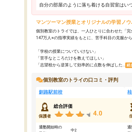
自分の部屋のように落ち着ける自習室はいつ
マンツーマン授業とオリジナルの学習ノウ
個別教室のトライでは、一人ひとりに合わせた「完
147万人※の指導実績をもとに、苦手科目の克服か
「学校の授業についていけない」​
「苦手なところだけを教えてほしい」​
「志望校から逆算して効率的に点数を伸ばした...
続
個別教室のトライの口コミ・評判
釧路駅前校
桂
総合評価
4.0
保護者
通塾開始時の
通
中2