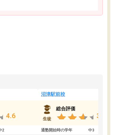
沼津駅前校
総合評価
4.6
3.8
生徒
中2
通塾開始時の学年
中3