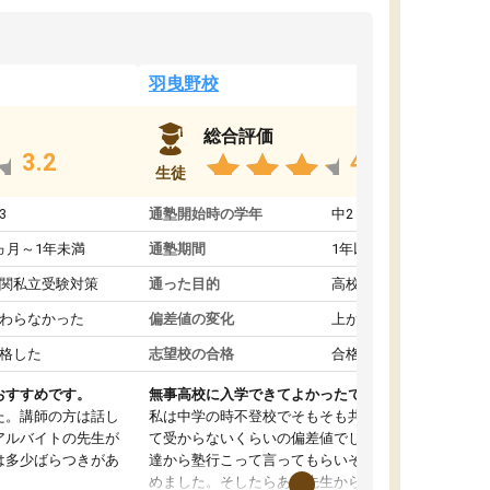
羽曳野校
総合評価
3.2
4.6
生徒
3
通塾開始時の学年
中2
ヵ月～1年未満
通塾期間
1年以上
関私立受験対策
通った目的
高校受験対策
わらなかった
偏差値の変化
上がった
格した
志望校の合格
合格した
おすすめです。
無事高校に入学できてよかったです。
た。講師の方は話し
私は中学の時不登校でそもそも共学の高校なん
アルバイトの先生が
て受からないくらいの偏差値でした。ある日友
は多少ばらつきがあ
達から塾行こって言ってもらいそこから通い始
めました。そしたらある先生から学ぶ楽しさを