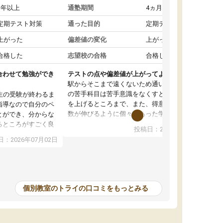
1年以上
通塾期間
4ヵ月～1年未満
定期テスト対策
通った目的
定期テスト対策
上がった
偏差値の変化
上がった
合格した
志望校の合格
合格した
合わせて勉強ができ
テストの点や偏差値が上がってよかった
駅からそこまで遠くないため通いやすく、自分
の苦手科目は苦手意識をなくすところから成績
生の受験が終わるま
を上げるところまで、また、得意科目はより点
指導なので自分のペ
数が伸びるように個々にあった学習方法で教え
とができ、分からな
てくれました。また、個別にやってくれること
るところがすごく良
投稿日：2026年06月19日
でわからないところをすぐに質問することがで
また、教科によって
：2026年07月02日
きて、後回しにせずその場で解決できることが
たので、わかりやす
とてもありがたかったです。個別ということも
頂きすごく助かりま
あり、料金は少し高めですが、自分の学力の上
おさらいだったり、
がり方を考えたら妥当なのではないかと思いま
で行うことができ、
した。
ったり、他の先生が
個別教室のトライの口コミをもっとみる
をすぐに質問できる
値が上がり志望して
ることができまし