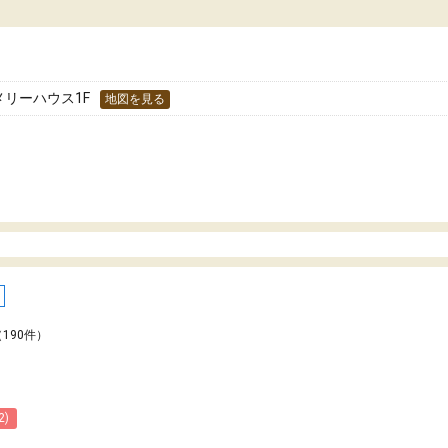
た！
分のペースで学びたい人や、集団授業が苦手
人には特におすすめできる塾だと思います。
メリーハウス1F
地図を見る
（190件）
2)