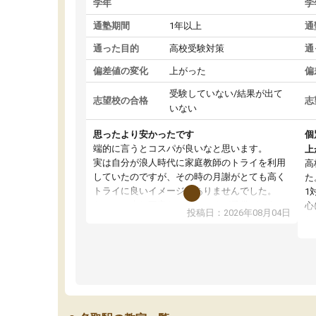
学年
学
通塾期間
1年以上
通
通った目的
高校受験対策
通
偏差値の変化
上がった
偏
受験していない/結果が出て
志望校の合格
志
いない
思ったより安かったです
個
端的に言うとコスパが良いなと思います。
上
実は自分が浪人時代に家庭教師のトライを利用
高
していたのですが、その時の月謝がとても高く
た
トライに良いイメージがありませんでした。
1
なので、少し不安だったのですが子供がどうし
心
投稿日：2026年08月04日
ても行きたいと言うので利用し始めた形です。
わ
しかし、以前とは違い料金がリーズナブルでび
解
っくりしました。
強
通って1年以上ですが、勉強への取り組み方が真
そ
っすぐに変化（率先して自宅で復習や予習をす
り
る）し成績も向上しています。
先
駅前なので送り迎えが少々負担になっています
え