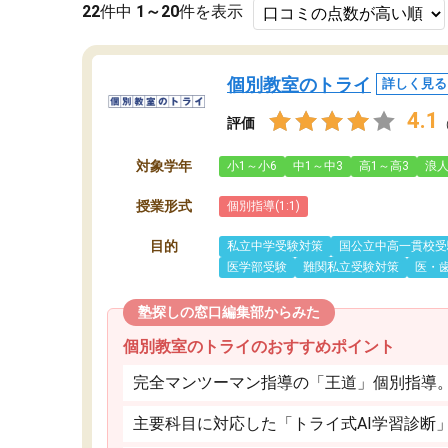
22
件中
1～20
件を表示
個別教室のトライ
詳しく見る
4.1
評価
対象学年
小1～小6
中1～中3
高1～高3
浪
授業形式
個別指導(1:1)
目的
私立中学受験対策
国公立中高一貫校受
医学部受験
難関私立受験対策
医・
塾探しの窓口編集部からみた
個別教室のトライのおすすめポイント
完全マンツーマン指導の「王道」個別指導
主要科目に対応した「トライ式AI学習診断