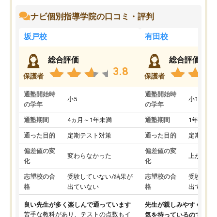
ナビ個別指導学院の口コミ・評判
坂戸校
有田校
総合評価
総合評価
3.8
保護者
保護者
通塾開始時
通塾開始時
小5
小1
の学年
の学年
通塾期間
4ヵ月～1年未満
通塾期間
1年以上
通った目的
定期テスト対策
通った目的
定期テス
偏差値の変
偏差値の変
変わらなかった
上がった
化
化
志望校の合
受験していない/結果が
志望校の合
受験して
格
出ていない
格
出ていな
良い先生が多く楽しんで通っています
先生が親しみやすく勉強
苦手な教科があり、テストの点数もイ
気を持っているので安心