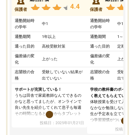
4.4
保護者
保護者
通塾開始時
通塾開始時
中1
中1
の学年
の学年
通塾期間
1年以上
通塾期間
1～3ヵ月
通った目的
高校受験対策
通った目的
定期テス
偏差値の変
偏差値の変
上がった
上がった
化
化
志望校の合
受験していない/結果が
志望校の合
受験して
格
出ていない
格
出ていな
サポートが充実している！
学校の教科書のポイント
うちは田舎で家庭教師なんてできるの
く教えてもらえている
かなと思ってましたが、オンラインで
体験授業を受けて入塾し
良い先生を紹介してくれて息子も毎週
なかなか勉強しない息子
その時間になると自分からタブレット
生が予定表を立ててくれ
を開いてzoomを繋げるようになりまし
つ学習習慣がついてきま
投稿日：2025年01月21日
た！5科目なんでもOKなのもとても気
オンラインで週に一度の
投稿日：20
に入っています
指導が無い日も予定表に