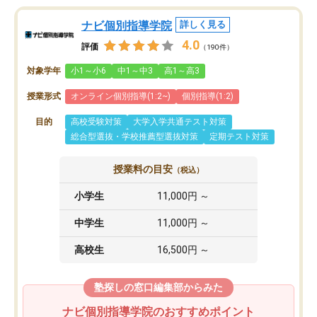
ナビ個別指導学院
詳しく見る
4.0
評価
（190件）
対象学年
小1～小6
中1～中3
高1～高3
授業形式
オンライン個別指導(1:2~)
個別指導(1:2)
目的
高校受験対策
大学入学共通テスト対策
総合型選抜・学校推薦型選抜対策
定期テスト対策
授業料の目安
（税込）
小学生
11,000円 ～
中学生
11,000円 ～
高校生
16,500円 ～
塾探しの窓口編集部からみた
ナビ個別指導学院のおすすめポイント