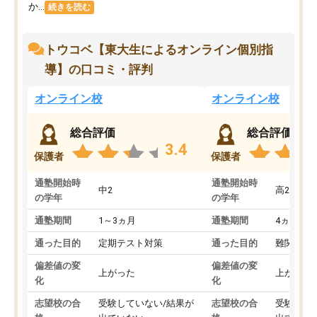
か...
続きを読む
トウコベ【東大生によるオンライン個別指
導】の口コミ・評判
オンライン校
オンライン校
総合評価
総合評価
3.4
保護者
保護者
通塾開始時
通塾開始時
中2
高2
の学年
の学年
通塾期間
1～3ヵ月
通塾期間
4ヵ月～1
通った目的
定期テスト対策
通った目的
難関私立
偏差値の変
偏差値の変
上がった
上がった
化
化
志望校の合
受験していない/結果が
志望校の合
受験して