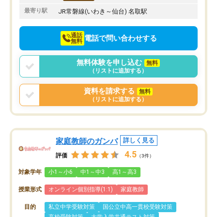
最寄り駅
JR常磐線(いわき～仙台) 名取駅
通話
電話で問い合わせする
無料
無料体験を申し込む
無料
（リストに追加する）
資料を請求する
無料
（リストに追加する）
家庭教師のガンバ
詳しく見る
4.5
評価
（3件）
対象学年
小1～小6
中1～中3
高1～高3
授業形式
オンライン個別指導(1:1)
家庭教師
目的
私立中学受験対策
国公立中高一貫校受験対策