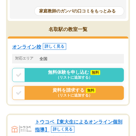
成績もだいぶ下の方でしたが、通い始
したり、LINEでわから
めて1年ほどだった今では平均点以上の
問できるのでとても助か
家庭教師のガンバの口コミをもっとみる
科目が増えてきました！あと1年受験ま
であるので無料の週末教室を使用しな
がら頑張って欲しいと思います！
名取駅の教室一覧
オンライン校
詳しく見る
対応エリア
全国
無料体験を申し込む
無料
（リストに追加する）
資料を請求する
無料
（リストに追加する）
トウコベ【東大生によるオンライン個別
指導】
詳しく見る