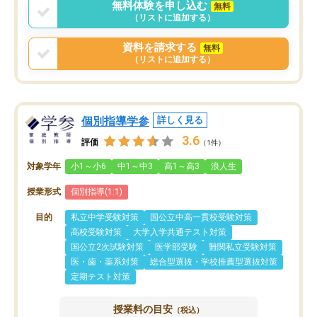
無料体験を申し込む
無料
（リストに追加する）
資料を請求する
無料
（リストに追加する）
個別指導学参
詳しく見る
3.6
評価
（1件）
対象学年
小1～小6
中1～中3
高1～高3
浪人生
授業形式
個別指導(1:1)
目的
私立中学受験対策
国公立中高一貫校受験対策
高校受験対策
大学入学共通テスト対策
国公立2次試験対策
医学部受験
難関私立受験対策
医・歯・薬系対策
総合型選抜・学校推薦型選抜対策
定期テスト対策
授業料の目安
（税込）