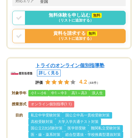
対応エリア
全国
無料体験を申し込む
無料
（リストに追加する）
資料を請求する
無料
（リストに追加する）
トライのオンライン個別指導塾
詳しく見る
4.2
評価
（44件）
対象学年
小1～小6
中1～中3
高1～高3
浪人生
授業形式
オンライン個別指導(1:1)
目的
私立中学受験対策
国公立中高一貫校受験対策
高校受験対策
大学入学共通テスト対策
国公立2次試験対策
医学部受験
難関私立受験対策
医・歯・薬系対策
総合型選抜・学校推薦型選抜対策