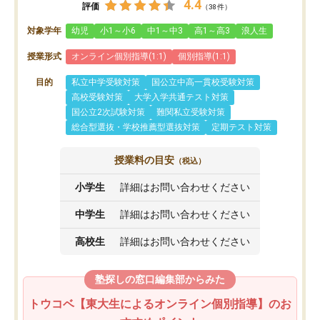
4.4
評価
（38件）
対象学年
幼児
小1～小6
中1～中3
高1～高3
浪人生
授業形式
オンライン個別指導(1:1)
個別指導(1:1)
目的
私立中学受験対策
国公立中高一貫校受験対策
高校受験対策
大学入学共通テスト対策
国公立2次試験対策
難関私立受験対策
総合型選抜・学校推薦型選抜対策
定期テスト対策
授業料の目安
（税込）
小学生
詳細はお問い合わせください
中学生
詳細はお問い合わせください
高校生
詳細はお問い合わせください
塾探しの窓口編集部からみた
トウコベ【東大生によるオンライン個別指導】のお