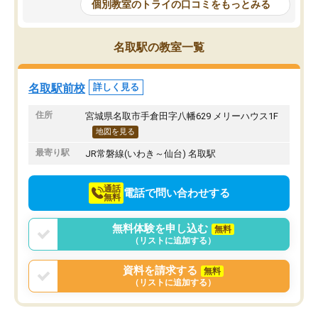
もらえたので、勉強への
個別教室のトライの口コミをもっとみる
しかし、以前とは違い料金がリーズナ
しずつなくなりました。
ブルでびっくりしました。
その結果成績も上がり、
通って1年以上ですが、勉強への取り組
勉強に取り組めるように
名取駅の教室一覧
み方が真っすぐに変化（率先して自宅
先生も話しやすく、毎回
で復習や予習をする）し成績も向上し
たのを覚えています。
ています。
自分のペースで学びたい
名取駅前校
詳しく見る
駅前なので送り迎えが少々負担になっ
業が苦手な人には特にお
ていますが、それを加味しても通って
塾だと思います。
住所
宮城県名取市手倉田字八幡629 メリーハウス1F
損はないなと感じています。
地図を見る
最寄り駅
JR常磐線(いわき～仙台) 名取駅
通話
電話で問い合わせする
無料
無料体験を申し込む
無料
（リストに追加する）
資料を請求する
無料
（リストに追加する）