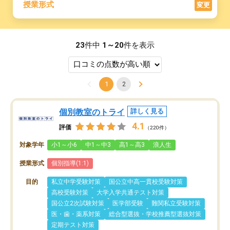
授業形式
変更
23
件中
1～20
件を表示
1
2
個別教室のトライ
詳しく見る
4.1
評価
（220件）
対象学年
小1～小6
中1～中3
高1～高3
浪人生
授業形式
個別指導(1:1)
目的
私立中学受験対策
国公立中高一貫校受験対策
高校受験対策
大学入学共通テスト対策
国公立2次試験対策
医学部受験
難関私立受験対策
医・歯・薬系対策
総合型選抜・学校推薦型選抜対策
定期テスト対策