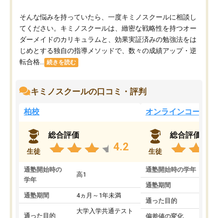
そんな悩みを持っていたら、一度キミノスクールに相談し
てください。キミノスクールは、緻密な戦略性を持つオー
ダーメイドのカリキュラムと、効果実証済みの勉強法をは
じめとする独自の指導メソッドで、数々の成績アップ・逆
転合格...
続きを読む
キミノスクールの口コミ・評判
柏校
オンラインコース
総合評価
総合評価
4.2
生徒
生徒
通塾開始時の
通塾開始時の学年
中
高1
学年
通塾期間
通塾期間
4ヵ月～1年未満
通った目的
大学入学共通テスト
通った目的
偏差値の変化