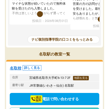
マイチな状態が続いていたので無料体
営業の方の訪問がきっか
験を受けたのち入塾しました。
を受けました。最初は続
子供は楽しいようで嫌がらず通ってく
安もありましたが、子ど
れています。
ら頑張れる」と気に入り
投稿日：2026年08月01日
先生は良い方が多く、いつも笑顔で対
以上お世話になっていま
投稿日：20
応して頂けるので安心してお任せする
ても分かりやすく、学校
ことができます。
き方や、子どもに合った
教室は少し狭い印象なので夜の時間帯
方を丁寧に教えてくださ
ナビ個別指導学院の口コミをもっとみる
など生徒さんが多い時間帯は手狭では
が深まっていると感じま
ないかな？と感じます。
熱心で、一人ひとりの苦
また駅前にあるのでアクセスは良いで
握し、復習や講習を通し
名取駅の教室一覧
すが駐車場がないのでお迎えの際に近
ポートしてくださいます
隣のコインパーキングを利用または路
前より勉強に前向きに取
上駐車をするしかない点が少し不便で
になり、安心して通わせ
名取校
詳しく見る
す。
感じています。これから
りたいと思える塾です。
住所
宮城県名取市大手町6-13-7 2F
地図を見る
最寄り駅
JR常磐線(いわき～仙台) 名取駅
通話
電話で問い合わせする
無料