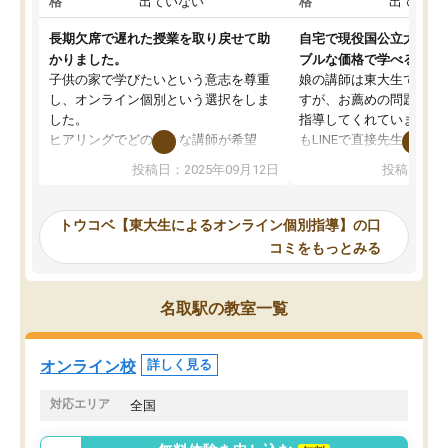
格
出ていない
格
出ていな
長期欠席で遅れた授業を取り戻せて助
自宅で現役国公立大学生
かりました。
ブルな価格で学べる
子供の家で学びたいという意志を尊重
娘の講師は東大生では無
し、オンライン個別という選択をしま
すが、お薦めの問題集や
した。
指導してくれています。2
ヒアリングでどのような講師が希望
もLINEで直接先生に質問
か、オプションは付帯するかなど選ぶ
教科でも)。受講科目や
投稿日：2025年09月12日
投稿日：20
事が出来ました。
めれるので、個人に合っ
講師とのマッチング後講師との初回ミ
ると思います。カリキュ
ーティングを行い、その講師で良いか
いなのがあり(有料)、受
トウコベ【東大生によるオンライン個別指導】の口
他の講師を希望するか子供との相性も
ことをどんなスケジュー
コミをもっとみる
見てから講師を決定する事ができま
くか相談したのですが、
す。
ち期待したものではなく
うちの子は、初回面談の講師の方で決
内容でした。それでも明
名取駅の教室一覧
定しました。
やる気も出ましたし、苦
くなってきたようなので
オンラインツールを使用した単語帳の
お願いして良かったと思
オンライン校
詳しく見る
共有があり宿題もそちらで出される形
も合わなければチェンジ
でした。
娘は3科目ともずっと同
対応エリア
全国
2ヶ月で担当講師の方がお辞めになると
言う事で講師変更の申し出があり、あ