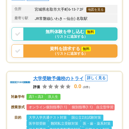
住所
宮城県名取市大手町6-13-7 2F
地図を見る
最寄り駅
JR常磐線(いわき～仙台) 名取駅
無料体験を申し込む
無料
（リストに追加する）
資料を請求する
無料
（リストに追加する）
大学受験予備校のトライ
詳しく見る
0.0
評価
（0件）
対象学年
高1～高3
浪人生
授業形式
オンライン個別指導(1:1)
個別指導(1:1)
自立型学習
目的
大学入学共通テスト対策
国公立2次試験対策
医学部受験
難関私立受験対策
医・歯・薬系対策