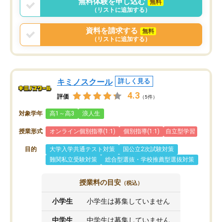
無料体験を申し込む
無料
まりに短期での変更だった為、塾に通
（リストに追加する）
う事にして退会しました。遅れも取り
戻せ、授業内容や講師の方は良かった
資料を請求する
無料
と思います。
（リストに追加する）
キミノスクール
詳しく見る
4.3
評価
（5件）
対象学年
高1～高3
浪人生
授業形式
オンライン個別指導(1:1)
個別指導(1:1)
自立型学習
目的
大学入学共通テスト対策
国公立2次試験対策
難関私立受験対策
総合型選抜・学校推薦型選抜対策
授業料の目安
（税込）
小学生
小学生は募集していません
中学生
中学生は募集していません