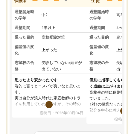
保護者
生徒
通塾開始時
通塾開始時
中2
高2
の学年
の学年
通塾期間
1年以上
通塾期間
4ヵ月～1
通った目的
高校受験対策
通った目的
定期テス
偏差値の変
偏差値の変
上がった
上がった
化
化
志望校の合
受験していない/結果が
志望校の合
受験して
格
出ていない
格
出ていな
思ったより安かったです
個別に指導してもらえる
端的に言うとコスパが良いなと思いま
く成績は上がりました。
す。
高校生の頃に個別指導の
実は自分が浪人時代に家庭教師のトラ
ていました。
イを利用していたのですが、その時の
1対1の授業だったので、
月謝がとても高くトライに良いイメー
部分を中心に教えてもら
投稿日：2026年08月04日
ジがありませんでした。
く良かったです。
投稿日：20
なので、少し不安だったのですが子供
わからないところもその
がどうしても行きたいと言うので利用
すく、理解できるまで丁
し始めた形です。