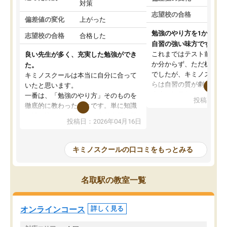
対策
志望校の合格
偏差値の変化
上がった
勉強のやり方を1から教
志望校の合格
合格した
自習の強い味方です。
これまではテスト前に何
良い先生が多く、充実した勉強ができ
か分からず、ただ机に座
た。
でしたが、キミノスクー
キミノスクールは本当に自分に合って
らは自習の質が劇的に変
いたと思います。
先生が毎日何をすべきか
一番は、「勉強のやり方」そのものを
投稿日：20
を明確にしてくれるので
徹底的に教わったことです。単に知識
ずに学習に取り組めるよ
を詰め込むのではなく、自学自習の習
投稿日：2026年04月16日
が一番の収穫です。
慣が身につくよう並走してくれるの
授業で教えてもらうとい
で、通塾日以外も机に向かうのが苦で
の仕方をコーチングして
はなくなりました。
キミノスクールの口コミをもっとみる
ルなので、家での学習習
身につきました。結果と
講師の方との距離も近く、親身なコー
た英語の偏差値が10以上
チングのおかげで、停滞期もモチベー
名取駅の教室一覧
していた公立高校に無事
ションを維持できました。「やらされ
た。自分から学ぶ姿勢を
る勉強」から「目標のための勉強」へ
たい家庭には本当におす
意識が変わったことが、目標校への合
オンラインコース
詳しく見る
思います。
格に繋がったと思います。