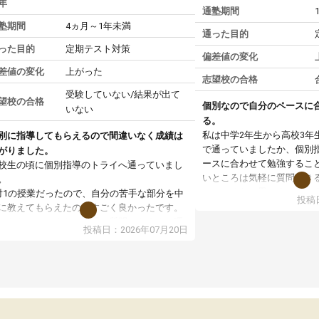
年
通塾期間
塾期間
4ヵ月～1年未満
通った目的
った目的
定期テスト対策
偏差値の変化
差値の変化
上がった
志望校の合格
受験していない/結果が出て
望校の合格
個別なので自分のペースに
いない
る。
私は中学2年生から高校3年
別に指導してもらえるので間違いなく成績は
で通っていましたか、個別
がりました。
ースに合わせて勉強するこ
校生の頃に個別指導のトライへ通っていまし
いところは気軽に質問でき
。
いところだと思いました。
対1の授業だったので、自分の苦手な部分を中
投稿日
専門の先生にも変えて貰え
に教えてもらえたのがすごく良かったです。
い覚え方だったりも教えて
からないところもその場で質問しやすく、理
投稿日：2026年07月20日
した。授業後は、その日の
できるまで丁寧に説明してもらえたので、勉
学校の宿題を自習スペース
への苦手意識が少しずつなくなりました。
近くに自分の担当の先生だ
の結果成績も上がり、自信を持って勉強に取
いるので分からないところ
組めるようになりました。
環境でした。おかげで偏差
生も話しやすく、毎回安心して通えたのを覚
いた高校や大学にも合格す
ています。