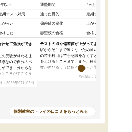
1年以上
通塾期間
4ヵ月～1年未満
定期テスト対策
通った目的
定期テスト対策
上がった
偏差値の変化
上がった
合格した
志望校の合格
合格した
合わせて勉強ができ
テストの点や偏差値が上がってよかった
駅からそこまで遠くないため通いやすく、自分
の苦手科目は苦手意識をなくすところから成績
生の受験が終わるま
を上げるところまで、また、得意科目はより点
指導なので自分のペ
数が伸びるように個々にあった学習方法で教え
とができ、分からな
てくれました。また、個別にやってくれること
るところがすごく良
投稿日：2026年06月19日
でわからないところをすぐに質問することがで
また、教科によって
：2026年07月02日
きて、後回しにせずその場で解決できることが
たので、わかりやす
とてもありがたかったです。個別ということも
頂きすごく助かりま
あり、料金は少し高めですが、自分の学力の上
おさらいだったり、
がり方を考えたら妥当なのではないかと思いま
で行うことができ、
した。
ったり、他の先生が
個別教室のトライの口コミをもっとみる
をすぐに質問できる
値が上がり志望して
ることができまし