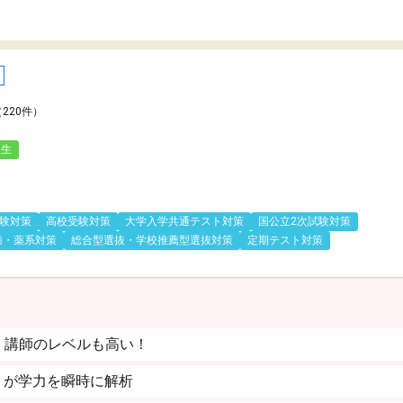
（220件）
人生
験対策
高校受験対策
大学入学共通テスト対策
国公立2次試験対策
歯・薬系対策
総合型選抜・学校推薦型選抜対策
定期テスト対策
。講師のレベルも高い！
」が学力を瞬時に解析