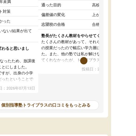
1年未満
通った目的
高校受験対策
ト対策
偏差値の変化
上がった
かった
志望校の合格
合格した
いない/結果が出て
塾長がたくさん教材をやらせてくれて良かった
たくさんの教材があって、それらを使いながら
の授業だったので幅広い学力層に対応してくれ
変わると思いまし
た。また、他の塾では私が解けない問題を出し
てくれなかったが、トライプラスでは物凄く難
くなったため、放課後
しい問題まで取り揃えていてやらせてくれたの
ことにしました。
投稿日：2026年06月27日
で自分でも無駄になっていない感じがして良か
ですが、出身の小学
った。自分は塾長がサシで対応してくれたが、
だったということで
バイトの先生たちもほとんどが東北大生で質が
、楽しく授業を受け
：2026年07月13日
高かった
家からも近く、塾長も優しいので弟も通わせよ
でおやめになったた
うかと親が検討している。
くなってしまい、結
個別指導塾トライプラスの口コミをもっとみる
緯があります。
も多いと思うので仕
ませんが、長く続け
もっと良かったので