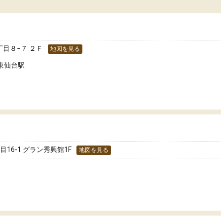
た！
分のペースで学びたい人や、集団授業が苦手
人には特におすすめできる塾だと思います。
目８−７ ２Ｆ
地図を見る
 東仙台駅
16-1 グラン秀興館1F
地図を見る