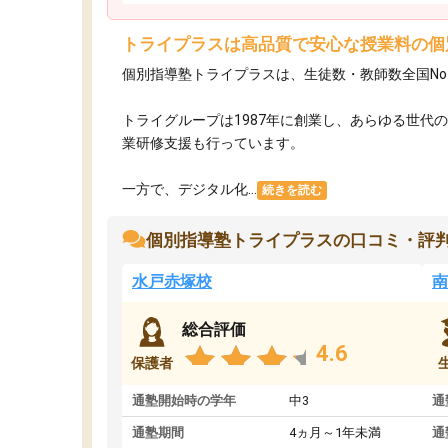
トライプラスは高品質で安心な授業料の個
個別指導塾トライプラスは、生徒数・教師数全国No
トライグループは1987年に創業し、あらゆる世代
業研修支援も行っています。
一方で、デジタル化...
続きを読む
個別指導塾トライプラスの口コミ・評
水戸赤塚校
南
総合評価
4.6
保護者
通塾開始時の学年
中3
通
通塾期間
4ヵ月～1年未満
通