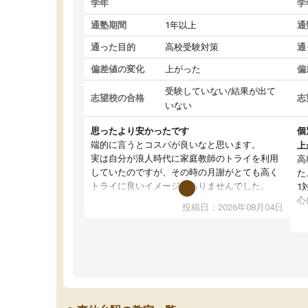
学年
学
通塾期間
1年以上
通
通った目的
高校受験対策
通
偏差値の変化
上がった
偏
受験していない/結果が出て
志望校の合格
志
いない
思ったより安かったです
個
端的に言うとコスパが良いなと思います。
上
実は自分が浪人時代に家庭教師のトライを利用
高
していたのですが、その時の月謝がとても高く
た
トライに良いイメージがありませんでした。
1
なので、少し不安だったのですが子供がどうし
心
投稿日：2026年08月04日
ても行きたいと言うので利用し始めた形です。
わ
しかし、以前とは違い料金がリーズナブルでび
解
っくりしました。
強
通って1年以上ですが、勉強への取り組み方が真
そ
っすぐに変化（率先して自宅で復習や予習をす
り
る）し成績も向上しています。
先
駅前なので送り迎えが少々負担になっています
え