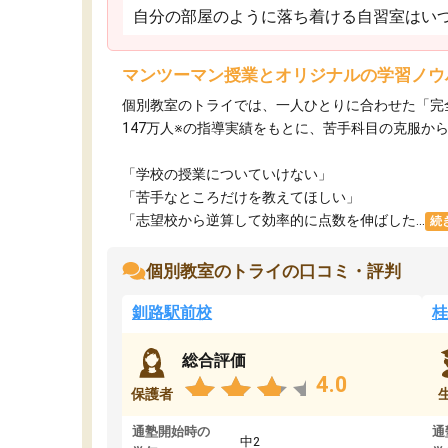
自分の部屋のように落ち着ける自習室はいつ
マンツーマン授業とオリジナルの学習ノウ
個別教室のトライでは、一人ひとりに合わせた「完
147万人※の指導実績をもとに、苦手科目の克服か
「学校の授業についていけない」​
「苦手なところだけを教えてほしい」​
「志望校から逆算して効率的に点数を伸ばした...
続
個別教室のトライの口コミ・評判
釧路駅前校
桂
総合評価
4.0
保護者
通塾開始時の
通
中2