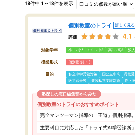
18
件中
1～18
件を表示
個別教室のトライ
詳しく見る
4.1
評価
対象学年
小1～小6
中1～中3
高1～高3
浪
授業形式
個別指導(1:1)
目的
私立中学受験対策
国公立中高一貫校受
医学部受験
難関私立受験対策
医・
塾探しの窓口編集部からみた
個別教室のトライのおすすめポイント
完全マンツーマン指導の「王道」個別指導
主要科目に対応した「トライ式AI学習診断