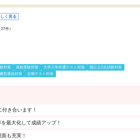
詳しく見る
（27件）
験対策
高校受験対策
大学入学共通テスト対策
国公立2次試験対策
薦型選抜対策
定期テスト対策
に付き合います！
率を最大化して成績アップ！
境面も充実！