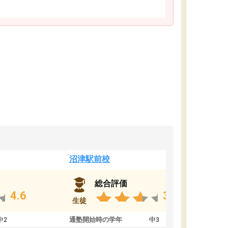
沼津駅前校
総合評価
4.6
3.8
生徒
中2
通塾開始時の学年
中3