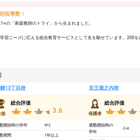
別指導塾！
.1※の「家庭教師のトライ」から生まれました。
の学習ニーズに応える総合教育サービスとして名を馳せています。200
判
郷13丁目校
京王堀之内校
総合評価
総合評価
3.6
生徒
保護者
塾開始時の学年
中2
通塾開始時の
小4
学年
塾期間
1年以上