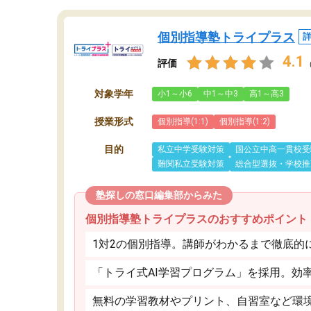
個別指導塾トライプラス
4.1
評価
対象学年
小1～小6
中1～中3
高1～高3
授業形式
個別指導(1:1)
個別指導(1:2)
目的
私立中学受験対策
国公立中高一貫校受
難関私立受験対策
総合型選抜・学校推
塾探しの窓口編集部からみた
個別指導塾トライプラスのおすすめポイント
1対2の個別指導。講師がわかるまで徹底的
「トライ式AI学習プログラム」を採用。効
無料の学習教材やプリント、自習室など環