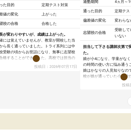
通塾期間
4ヵ月～
った目的
定期テスト対策
通った目的
定期テス
差値の変化
上がった
偏差値の変化
変わらな
望校の合格
合格した
受験して
志望校の合格
長が変わりやすいが、成績は上がった。
いない
確には覚えていませんが、教室が開校した当
から長く通っていました。トライ系列には中
担当して下さる講師次第で
校受験の頃からお世話になり、無事に志望校
た。
合格することができました。高校では担当の
娘が小4になり、学童がな
生との相性が良く、苦手科目の成績向上や英
の時間の使い方に悩み通う
投稿日：2026年07月17日
3級合格につながりました。また、総合型選抜
娘はかなりの人見知りなの
は塾長に相談し、小論文対策として国語が得
校が娘が通っていた小学校
な先生を担当につけてもらえたことも良かっ
話の合った講師の方の元で
投稿日
です。先生ごとの得意科目が分かりやすく表
ていました。
されていた点も魅力でした。一方で、塾長が
ただ、その講師の方が都合
度も交代した時期があり、その点は改善して
め、娘も通うのが楽しくな
しいと感じました。
局やめてしまったという経
塾の講師はアルバイトの方
方のないことなのかもしれ
て下さる講師の方がいると
はないかと感じています。