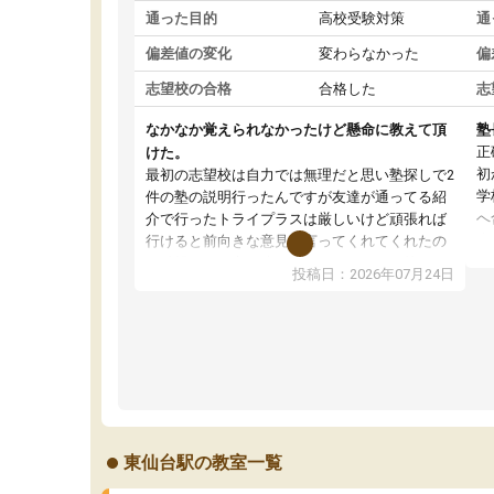
通った目的
高校受験対策
通
偏差値の変化
変わらなかった
偏
志望校の合格
合格した
志
なかなか覚えられなかったけど懸命に教えて頂
塾
正
けた。
初
最初の志望校は自力では無理だと思い塾探しで2
学
件の塾の説明行ったんですが友達が通ってる紹
へ
介で行ったトライプラスは厳しいけど頑張れば
先
行けると前向きな意見を言ってくれてくれたの
検
で希望のある方に決めました。しかし、塾行っ
投稿日：2026年07月24日
で
てるからと自宅での勉強もおろそかになって成
意
績が落ちて志望校を下げることになってしまっ
た
たけど、マイナスな事は言わず励ましてくれて
示
勉強を教えて頂き出来ないことが出来るように
何
なった、覚えられたと喜んでるところ見て、見
ほ
捨てず教えてもらって本当に感謝しかないで
す。志望校は下がってしまったけどとても先生
達もいい方で通ってよかったと思いました。
東仙台駅の教室一覧