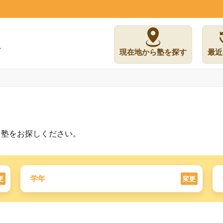
現在地から塾を探す
最近
う塾をお探しください。
学年
更
変更