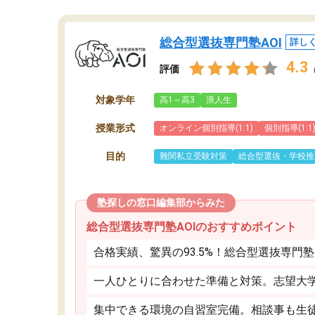
総合型選抜専門塾AOI
詳し
4.3
評価
対象学年
高1～高3
浪人生
授業形式
オンライン個別指導(1:1)
個別指導(1:1
目的
難関私立受験対策
総合型選抜・学校推
塾探しの窓口編集部からみた
総合型選抜専門塾AOIのおすすめポイント
合格実績、驚異の93.5%！総合型選抜専門
一人ひとりに合わせた準備と対策。志望大
集中できる環境の自習室完備。相談事も生