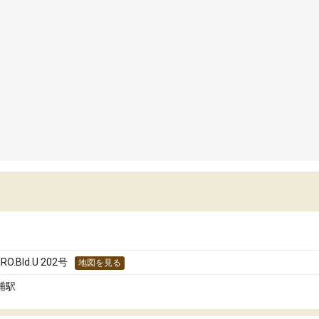
.Bld.U 202号
地図を見る
浦駅