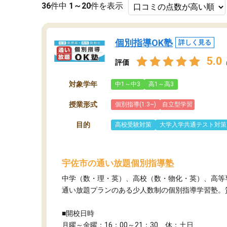
36
件中
1～20
件を表示
個別指導OK塾
詳しく見る
5.0
評価
対象学年
中1～中3
高1～高3
授業形式
個別指導(1:3~)
自立型学習
目的
高校受験対策
大学入学共通テスト対策
宇佐市の通い放題個別指導塾
中学（数・理・英）、高校（数・物化・英）、高等
通い放題プランのある少人数制の個別指導学習塾。質
■開校日時
月曜～金曜：16：00～21：30 休：土日