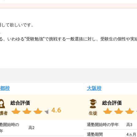
用して欲しいです。
。
る、いわゆる“受験勉強”で挑戦する一般選抜に対し、受験生の個性や実
都校
大阪校
総合評価
総合評価
4.6
護者
生徒
塾開始時の
通塾開始時の学年
高3
高2
年
通塾期間
4ヵ月