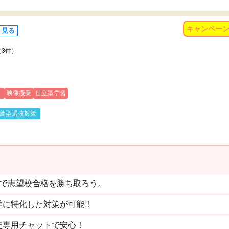
キャンペー
く見る
（3件）
)
映像授業
自立型学習
薦型選抜対策
塾で志望校合格を勝ち取ろう。
学に特化した対策が可能！
徒専用チャットで安心！