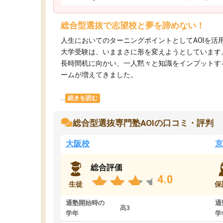
総合型選抜で志望校と夢を諦めない！
人生においてのターニングポイントとしてAOIを活
大学受験は、いままさに形を変えようとしています
長時間机に向かい、一人黙々と知識をインプットす
ームが増えてきました。
...
続きを読む
総合型選抜専門塾AOIの口コミ・評判
大阪校
京
総合評価
4.0
生徒
保
通塾開始時の
通
高3
学年
学