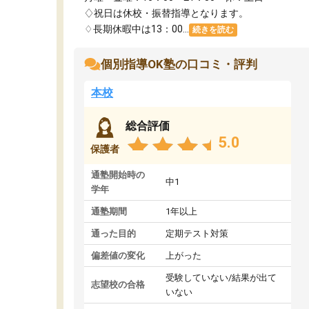
♢祝日は休校・振替指導となります。
♢長期休暇中は13：00...
続きを読む
個別指導OK塾の口コミ・評判
本校
総合評価
5.0
保護者
通塾開始時の
中1
学年
通塾期間
1年以上
通った目的
定期テスト対策
偏差値の変化
上がった
受験していない/結果が出て
志望校の合格
いない