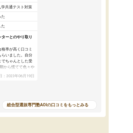
入学共通テスト対策
った
した
ンターとのやり取り
合格率が高く口コミ
もらいました。自分
までちゃんとした受
中期から慌てて色々や
入ってすぐに受験戦
：2023年06月19日
てくださり、志望理
えてくださるので客
直す事ができまし
講生と交流できると
きく、他人のアピー
総合型選抜専門塾AOIの口コミをもっとみる
たな発見を得ること
って対策をはじめた
今からでも十分間に
繋がったのはよく覚