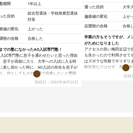
塾期間
1年以上
通った目的
大学
総合型選抜・学校推薦型選抜
った目的
偏差値の変化
上が
対策
志望校の合格
合格
差値の変化
上がった
学業の方もそうですが、メ
望校の合格
合格した
がためになりました
アクセスの良い梅田近辺で
までの塾になかったAO入試専門塾！
も良かったので利用させて
O入試専門塾に息子を通わせたいと思った理由
はズボラな性格でギリギリ
、息子が高校に入り、大学への入試に入る時
験対策などはせず、高2の
に差し掛かった時に、AO入試の存在を息子が
り始めたクチなのですが、
り、何としてもその制度で合格したいと懇願
投稿日
略とスケジュールを指導し
たことから、AOIに入塾させて頂こうと思いま
投稿日：2023年06月23日
由や対策範囲から一緒に考
た。
観的な視点で自分を見つめ
OIでは、カウンセリングを受けることで、AO
た。生徒集会などで他の受
試を改めて知ることができ、それに対しての
いうのも自分にとっては大
体的な対策が分かることでした。更に子供の
ルポイントを聞いてみて新
O入試に対する適正等についても詳しく知るこ
もできました。受験前に焦
ができ、メンターの方々も難関を潜り抜けて
のですが、メンターの方に
っしゃいますので、安心して任せることがで
合うと励まされ、やる気に
ました。
えています。