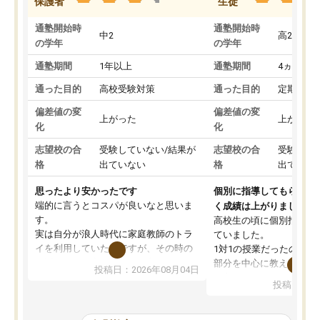
保護者
生徒
通塾開始時
通塾開始時
中2
高2
の学年
の学年
通塾期間
1年以上
通塾期間
4ヵ月～1
通った目的
高校受験対策
通った目的
定期テス
偏差値の変
偏差値の変
上がった
上がった
化
化
志望校の合
受験していない/結果が
志望校の合
受験して
格
出ていない
格
出ていな
思ったより安かったです
個別に指導してもらえる
端的に言うとコスパが良いなと思いま
く成績は上がりました。
す。
高校生の頃に個別指導の
実は自分が浪人時代に家庭教師のトラ
ていました。
イを利用していたのですが、その時の
1対1の授業だったので、
月謝がとても高くトライに良いイメー
部分を中心に教えてもら
投稿日：2026年08月04日
ジがありませんでした。
く良かったです。
投稿日：20
なので、少し不安だったのですが子供
わからないところもその
がどうしても行きたいと言うので利用
すく、理解できるまで丁
し始めた形です。