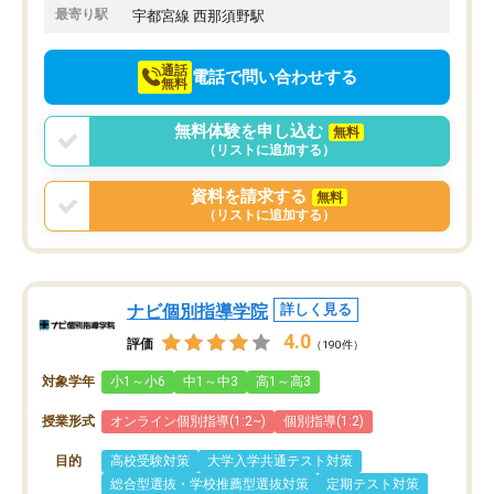
最寄り駅
宇都宮線 西那須野駅
通話
電話で問い合わせする
無料
無料体験を申し込む
無料
（リストに追加する）
資料を請求する
無料
（リストに追加する）
ナビ個別指導学院
詳しく見る
4.0
評価
（190件）
対象学年
小1～小6
中1～中3
高1～高3
授業形式
オンライン個別指導(1:2~)
個別指導(1:2)
目的
高校受験対策
大学入学共通テスト対策
総合型選抜・学校推薦型選抜対策
定期テスト対策