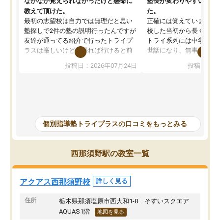
なかなか覚えられなかったけど懸命に
塾長が変わりやすいが、
教えて頂けた。
た。
最初の志望校は自力では無理だと思い
正確には覚えていません
塾探しで2件の塾の説明行ったんですが
校した当初から長く通っ
友達が通ってる紹介で行ったトライプ
トライ系列には中学校受
ラスは厳しいけど頑張れば行けると前
世話になり、無事に志望
向きな意見を言ってくれてくれたので
ことができました。高校
投稿日：2026年07月24日
投稿日：20
希望のある方に決めました。しかし、
生との相性が良く、苦手
塾行ってるからと自宅での勉強もおろ
上や英検3級合格につな
そかになって成績が落ちて志望校を下
た、総合型選抜では塾長
げることになってしまったけど、マイ
論文対策として国語が得
ナスな事は言わず励ましてくれて勉強
当につけてもらえたこと
を教えて頂き出来ないことが出来るよ
す。先生ごとの得意科目
個別指導塾トライプラスの口コミをもっとみる
うになった、覚えられたと喜んでると
く表示されていた点も魅
ころ見て、見捨てず教えてもらって本
方で、塾長が何度も交代
当に感謝しかないです。志望校は下が
り、その点は改善してほ
西那須野駅の教室一覧
ってしまったけどとても先生達もいい
した。
方で通ってよかったと思いました。
アクアス西那須野校
詳しく見る
住所
栃木県那須塩原市西大和1-8 そすいスクエア
AQUAS1階
地図を見る