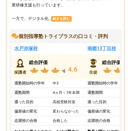
業研修支援も行っています。
一方で、デジタル化...
続きを読む
個別指導塾トライプラスの口コミ・評判
水戸赤塚校
南郷13丁目校
総合評価
総合評価
4.6
保護者
生徒
通塾開始時の学年
中3
通塾開始時の学年
中
通塾期間
4ヵ月～1年未満
通塾期間
1
通った目的
高校受験対策
通った目的
定
偏差値の変化
変わらなかった
偏差値の変化
上
志望校の合格
合格した
志望校の合格
合