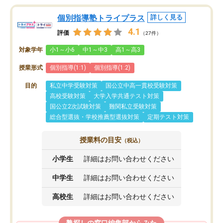
個別指導塾トライプラス
詳しく見る
4.1
評価
（27件）
対象学年
小1～小6
中1～中3
高1～高3
授業形式
個別指導(1:1)
個別指導(1:2)
目的
私立中学受験対策
国公立中高一貫校受験対策
高校受験対策
大学入学共通テスト対策
国公立2次試験対策
難関私立受験対策
総合型選抜・学校推薦型選抜対策
定期テスト対策
授業料の目安
（税込）
小学生
詳細はお問い合わせください
中学生
詳細はお問い合わせください
高校生
詳細はお問い合わせください