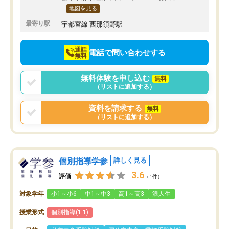
地図を見る
最寄り駅
宇都宮線 西那須野駅
通話
電話で問い合わせする
無料
無料体験を申し込む
無料
（リストに追加する）
資料を請求する
無料
（リストに追加する）
個別指導学参
詳しく見る
3.6
評価
（1件）
対象学年
小1～小6
中1～中3
高1～高3
浪人生
授業形式
個別指導(1:1)