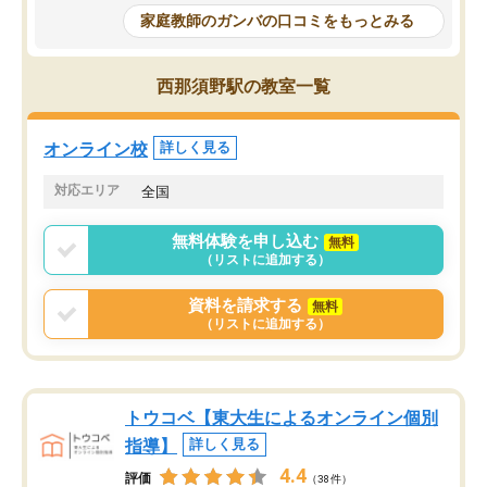
めて1年ほどだった今では平均点以上の
問できるのでとても助か
家庭教師のガンバの口コミをもっとみる
科目が増えてきました！あと1年受験ま
であるので無料の週末教室を使用しな
がら頑張って欲しいと思います！
西那須野駅の教室一覧
オンライン校
詳しく見る
対応エリア
全国
無料体験を申し込む
無料
（リストに追加する）
資料を請求する
無料
（リストに追加する）
トウコベ【東大生によるオンライン個別
指導】
詳しく見る
4.4
評価
（38件）