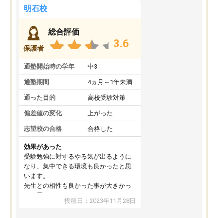
明石校
総合評価
3.6
保護者
通塾開始時の学年
中3
通塾期間
4ヵ月～1年未満
通った目的
高校受験対策
偏差値の変化
上がった
志望校の合格
合格した
効果があった
受験勉強に対するやる気が出るように
なり、集中できる環境も良かったと思
います。
先生との相性も良かった事が大きかっ
たと思います。
投稿日：2023年11月28日