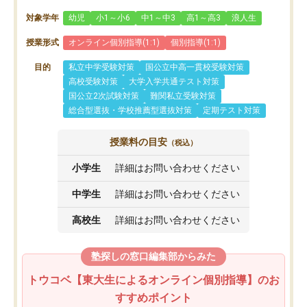
対象学年
幼児
小1～小6
中1～中3
高1～高3
浪人生
授業形式
オンライン個別指導(1:1)
個別指導(1:1)
目的
私立中学受験対策
国公立中高一貫校受験対策
高校受験対策
大学入学共通テスト対策
国公立2次試験対策
難関私立受験対策
総合型選抜・学校推薦型選抜対策
定期テスト対策
授業料の目安
（税込）
小学生
詳細はお問い合わせください
中学生
詳細はお問い合わせください
高校生
詳細はお問い合わせください
塾探しの窓口編集部からみた
トウコベ【東大生によるオンライン個別指導】のお
すすめポイント