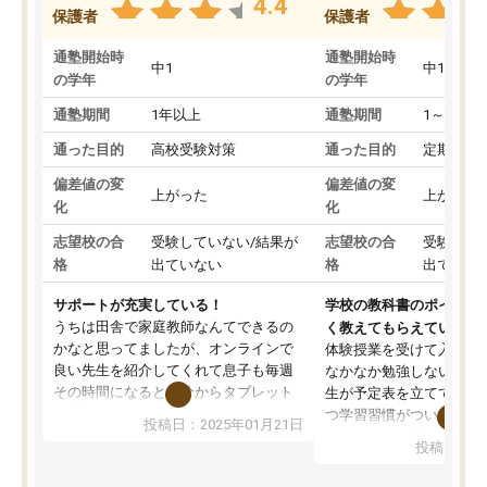
4.4
保護者
保護者
通塾開始時
通塾開始時
中1
中1
の学年
の学年
通塾期間
1年以上
通塾期間
1～3ヵ月
通った目的
高校受験対策
通った目的
定期テス
偏差値の変
偏差値の変
上がった
上がった
化
化
志望校の合
受験していない/結果が
志望校の合
受験して
格
出ていない
格
出ていな
サポートが充実している！
学校の教科書のポイント
うちは田舎で家庭教師なんてできるの
く教えてもらえている
かなと思ってましたが、オンラインで
体験授業を受けて入塾し
良い先生を紹介してくれて息子も毎週
なかなか勉強しない息子
その時間になると自分からタブレット
生が予定表を立ててくれ
を開いてzoomを繋げるようになりまし
つ学習習慣がついてきま
投稿日：2025年01月21日
た！5科目なんでもOKなのもとても気
オンラインで週に一度の
投稿日：20
に入っています
指導が無い日も予定表に
成績もだいぶ下の方でしたが、通い始
したり、LINEでわから