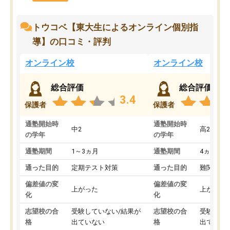
トウコベ【東大生によるオンライン個別指
導】の口コミ・評判
オンライン校
オンライン校
総合評価
総合評価
3.4
保護者
保護者
通塾開始時
通塾開始時
中2
高2
の学年
の学年
通塾期間
1～3ヵ月
通塾期間
4ヵ月～1
通った目的
定期テスト対策
通った目的
難関私立
偏差値の変
偏差値の変
上がった
上がった
化
化
志望校の合
受験していない/結果が
志望校の合
受験して
格
出ていない
格
出ていな