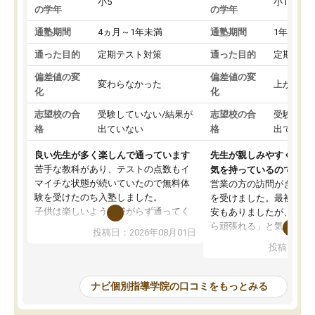
小5
小1
の学年
の学年
通塾期間
4ヵ月～1年未満
通塾期間
1年以上
通った目的
定期テスト対策
通った目的
定期テス
偏差値の変
偏差値の変
変わらなかった
上がった
化
化
志望校の合
受験していない/結果が
志望校の合
受験して
格
出ていない
格
出ていな
良い先生が多く楽しんで通っています
先生が親しみやすく勉強
苦手な教科があり、テストの点数もイ
気を持っているので安心
マイチな状態が続いていたので無料体
営業の方の訪問がきっか
験を受けたのち入塾しました。
を受けました。最初は続
子供は楽しいようで嫌がらず通ってく
安もありましたが、子ど
れています。
ら頑張れる」と気に入り
投稿日：2026年08月01日
先生は良い方が多く、いつも笑顔で対
以上お世話になっていま
投稿日：20
応して頂けるので安心してお任せする
ても分かりやすく、学校
ことができます。
き方や、子どもに合った
教室は少し狭い印象なので夜の時間帯
方を丁寧に教えてくださ
ナビ個別指導学院の口コミをもっとみる
など生徒さんが多い時間帯は手狭では
が深まっていると感じま
ないかな？と感じます。
熱心で、一人ひとりの苦