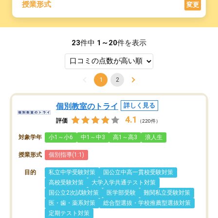
授業形式
変更
23
件中
1～20
件を表示
1
2
個別教室のトライ
詳しく見る
4.1
評価
（220件）
対象学年
小1～小6
中1～中3
高1～高3
浪人生
授業形式
個別指導(1:1)
目的
私立中学受験対策
国公立中高一貫校受験対策
高校受験対策
大学入学共通テスト対策
国公立2次試験対策
医学部受験
難関私立受験対策
医・歯・薬系対策
総合型選抜・学校推薦型選抜対策
定期テスト対策