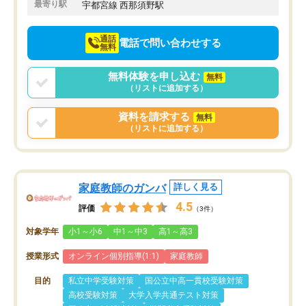
最寄り駅
宇都宮線 西那須野駅
通話
電話で問い合わせする
無料
無料体験を申し込む
無料
（リストに追加する）
資料を請求する
無料
（リストに追加する）
家庭教師のガンバ
詳しく見る
4.5
評価
（3件）
対象学年
小1～小6
中1～中3
高1～高3
授業形式
オンライン個別指導(1:1)
家庭教師
目的
私立中学受験対策
国公立中高一貫校受験対策
高校受験対策
大学入学共通テスト対策