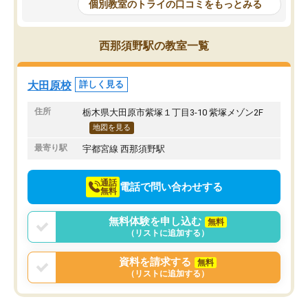
もらえたので、勉強への
個別教室のトライの口コミをもっとみる
しかし、以前とは違い料金がリーズナ
しずつなくなりました。
ブルでびっくりしました。
その結果成績も上がり、
通って1年以上ですが、勉強への取り組
勉強に取り組めるように
西那須野駅の教室一覧
み方が真っすぐに変化（率先して自宅
先生も話しやすく、毎回
で復習や予習をする）し成績も向上し
たのを覚えています。
ています。
自分のペースで学びたい
大田原校
詳しく見る
駅前なので送り迎えが少々負担になっ
業が苦手な人には特にお
ていますが、それを加味しても通って
塾だと思います。
住所
栃木県大田原市紫塚１丁目3-10 紫塚メゾン2F
損はないなと感じています。
地図を見る
最寄り駅
宇都宮線 西那須野駅
通話
電話で問い合わせする
無料
無料体験を申し込む
無料
（リストに追加する）
資料を請求する
無料
（リストに追加する）