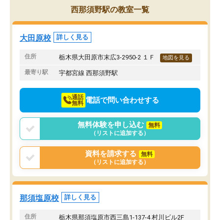
また駅前にあるのでアクセスは良いで
握し、復習や講習を通し
西那須野駅の教室一覧
すが駐車場がないのでお迎えの際に近
ポートしてくださいます
隣のコインパーキングを利用または路
前より勉強に前向きに取
上駐車をするしかない点が少し不便で
になり、安心して通わせ
大田原校
詳しく見る
す。
感じています。これから
りたいと思える塾です。
住所
栃木県大田原市末広3-2950-2 １Ｆ
地図を見る
最寄り駅
宇都宮線 西那須野駅
通話
電話で問い合わせする
無料
無料体験を申し込む
無料
（リストに追加する）
資料を請求する
無料
（リストに追加する）
那須塩原校
詳しく見る
住所
栃木県那須塩原市西三島1-137-4 村川ビル2F