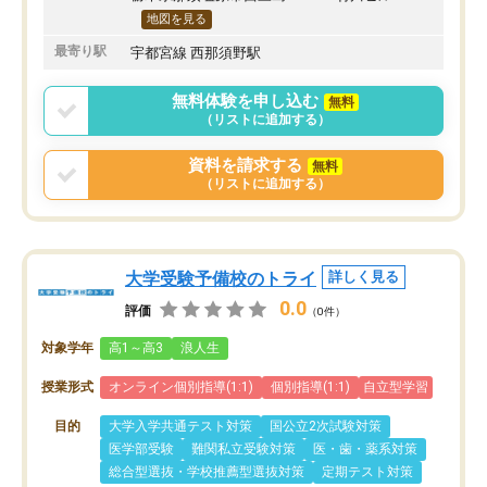
地図を見る
最寄り駅
宇都宮線 西那須野駅
無料体験を申し込む
無料
（リストに追加する）
資料を請求する
無料
（リストに追加する）
大学受験予備校のトライ
詳しく見る
0.0
評価
（0件）
対象学年
高1～高3
浪人生
授業形式
オンライン個別指導(1:1)
個別指導(1:1)
自立型学習
目的
大学入学共通テスト対策
国公立2次試験対策
医学部受験
難関私立受験対策
医・歯・薬系対策
総合型選抜・学校推薦型選抜対策
定期テスト対策