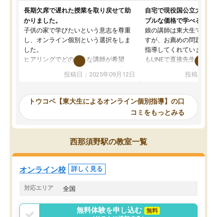
長期欠席で遅れた授業を取り戻せて助
自宅で現役国公立大学生
かりました。
ブルな価格で学べる
子供の家で学びたいという意志を尊重
娘の講師は東大生では無
し、オンライン個別という選択をしま
すが、お薦めの問題集や
した。
指導してくれています。2
ヒアリングでどのような講師が希望
もLINEで直接先生に質問
か、オプションは付帯するかなど選ぶ
教科でも)。受講科目や
投稿日：2025年09月12日
投稿日：20
事が出来ました。
めれるので、個人に合っ
講師とのマッチング後講師との初回ミ
ると思います。カリキュ
ーティングを行い、その講師で良いか
いなのがあり(有料)、受
トウコベ【東大生によるオンライン個別指導】の口
他の講師を希望するか子供との相性も
ことをどんなスケジュー
コミをもっとみる
見てから講師を決定する事ができま
くか相談したのですが、
す。
ち期待したものではなく
うちの子は、初回面談の講師の方で決
内容でした。それでも明
西那須野駅の教室一覧
定しました。
やる気も出ましたし、苦
くなってきたようなので
オンラインツールを使用した単語帳の
お願いして良かったと思
オンライン校
詳しく見る
共有があり宿題もそちらで出される形
も合わなければチェンジ
でした。
娘は3科目ともずっと同
対応エリア
全国
2ヶ月で担当講師の方がお辞めになると
言う事で講師変更の申し出があり、あ
無料体験を申し込む
無料
まりに短期での変更だった為、塾に通