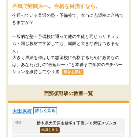
本気で難関大へ。合格を目指すなら。
今通っている普通の塾・予備校で、本当に志望校に合格で
きますか？
一般的な塾・予備校に通って他の生徒と同じカリキュラ
ム・同じ教材で学習しても、周囲と大きな差はつきませ
ん。
大きく成績を伸ばして志望校に合格するために必要なの
は、あなただけの“最短ルート”と本番まで学習のモチベー
ションを維持してやり遂...
続きを読む
西那須野駅の教室一覧
大田原校
詳しく見る
住所
栃木県大田原市紫塚１丁目3-10 紫塚メゾン2F
地図を見る