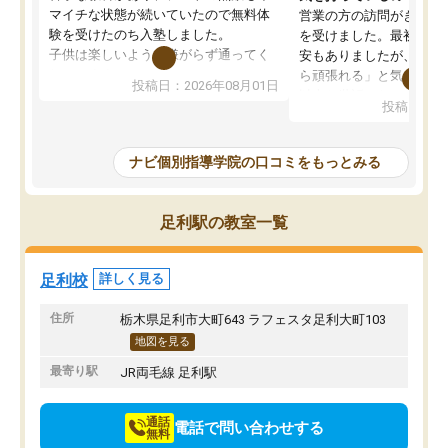
マイチな状態が続いていたので無料体
営業の方の訪問がきっか
験を受けたのち入塾しました。
を受けました。最初は続
子供は楽しいようで嫌がらず通ってく
安もありましたが、子ど
れています。
ら頑張れる」と気に入り
投稿日：2026年08月01日
先生は良い方が多く、いつも笑顔で対
以上お世話になっていま
投稿日：20
応して頂けるので安心してお任せする
ても分かりやすく、学校
ことができます。
き方や、子どもに合った
教室は少し狭い印象なので夜の時間帯
方を丁寧に教えてくださ
ナビ個別指導学院の口コミをもっとみる
など生徒さんが多い時間帯は手狭では
が深まっていると感じま
ないかな？と感じます。
熱心で、一人ひとりの苦
また駅前にあるのでアクセスは良いで
握し、復習や講習を通し
足利駅の教室一覧
すが駐車場がないのでお迎えの際に近
ポートしてくださいます
隣のコインパーキングを利用または路
前より勉強に前向きに取
上駐車をするしかない点が少し不便で
になり、安心して通わせ
足利校
詳しく見る
す。
感じています。これから
りたいと思える塾です。
住所
栃木県足利市大町643 ラフェスタ足利大町103
地図を見る
最寄り駅
JR両毛線 足利駅
通話
電話で問い合わせする
無料