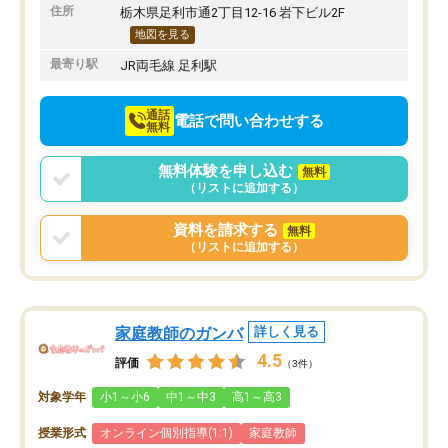
住所
栃木県足利市通2丁目12-16 岩下ビル2F
地図を見る
最寄り駅
JR両毛線 足利駅
通話
電話で問い合わせする
無料
無料体験を申し込む
無料
（リストに追加する）
資料を請求する
無料
（リストに追加する）
家庭教師のガンバ
詳しく見る
4.5
評価
（3件）
対象学年
小1～小6
中1～中3
高1～高3
授業形式
オンライン個別指導(1:1)
家庭教師