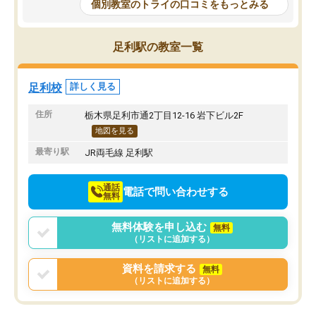
もらえたので、勉強への
個別教室のトライの口コミをもっとみる
しかし、以前とは違い料金がリーズナ
しずつなくなりました。
ブルでびっくりしました。
その結果成績も上がり、
通って1年以上ですが、勉強への取り組
勉強に取り組めるように
足利駅の教室一覧
み方が真っすぐに変化（率先して自宅
先生も話しやすく、毎回
で復習や予習をする）し成績も向上し
たのを覚えています。
ています。
自分のペースで学びたい
足利校
詳しく見る
駅前なので送り迎えが少々負担になっ
業が苦手な人には特にお
ていますが、それを加味しても通って
塾だと思います。
住所
栃木県足利市通2丁目12-16 岩下ビル2F
損はないなと感じています。
地図を見る
最寄り駅
JR両毛線 足利駅
通話
電話で問い合わせする
無料
無料体験を申し込む
無料
（リストに追加する）
資料を請求する
無料
（リストに追加する）