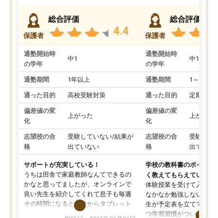
総合評価
総合評価
4.4
保護者
保護者
通塾開始時
通塾開始時
中1
中1
の学年
の学年
通塾期間
1年以上
通塾期間
1～3ヵ月
通った目的
高校受験対策
通った目的
定期テス
偏差値の変
偏差値の変
上がった
上がった
化
化
志望校の合
受験していない/結果が
志望校の合
受験して
格
出ていない
格
出ていな
サポートが充実している！
学校の教科書のポイント
うちは田舎で家庭教師なんてできるの
く教えてもらえている
かなと思ってましたが、オンラインで
体験授業を受けて入塾し
良い先生を紹介してくれて息子も毎週
なかなか勉強しない息子
その時間になると自分からタブレット
生が予定表を立ててくれ
を開いてzoomを繋げるようになりまし
つ学習習慣がついてきま