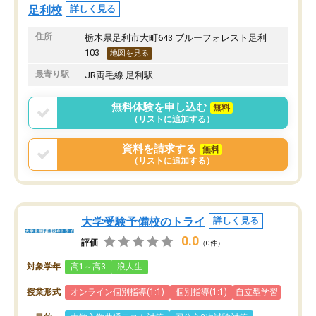
足利校
詳しく見る
住所
栃木県足利市大町643 ブルーフォレスト足利
103
地図を見る
最寄り駅
JR両毛線 足利駅
無料体験を申し込む
無料
（リストに追加する）
資料を請求する
無料
（リストに追加する）
大学受験予備校のトライ
詳しく見る
0.0
評価
（0件）
対象学年
高1～高3
浪人生
授業形式
オンライン個別指導(1:1)
個別指導(1:1)
自立型学習