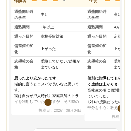
保護者
生徒
通塾開始時
通塾開始時
中2
高2
の学年
の学年
通塾期間
1年以上
通塾期間
4ヵ月～1
通った目的
高校受験対策
通った目的
定期テス
偏差値の変
偏差値の変
上がった
上がった
化
化
志望校の合
受験していない/結果が
志望校の合
受験して
格
出ていない
格
出ていな
思ったより安かったです
個別に指導してもらえる
端的に言うとコスパが良いなと思いま
く成績は上がりました。
す。
高校生の頃に個別指導の
実は自分が浪人時代に家庭教師のトラ
ていました。
イを利用していたのですが、その時の
1対1の授業だったので、
月謝がとても高くトライに良いイメー
部分を中心に教えてもら
投稿日：2026年08月04日
ジがありませんでした。
く良かったです。
投稿日：20
なので、少し不安だったのですが子供
わからないところもその
がどうしても行きたいと言うので利用
すく、理解できるまで丁
し始めた形です。