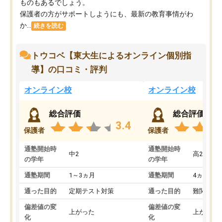
ものもあるでしょう。
保護者の方がサポートしようにも、最新の教育事情がわ
か...
続きを読む
トウコベ【東大生によるオンライン個別指
導】の口コミ・評判
オンライン校
オンライン校
総合評価
総合評価
3.4
保護者
保護者
通塾開始時
通塾開始時
中2
高2
の学年
の学年
通塾期間
1～3ヵ月
通塾期間
4ヵ月～1
通った目的
定期テスト対策
通った目的
難関私立
偏差値の変
偏差値の変
上がった
上がった
化
化