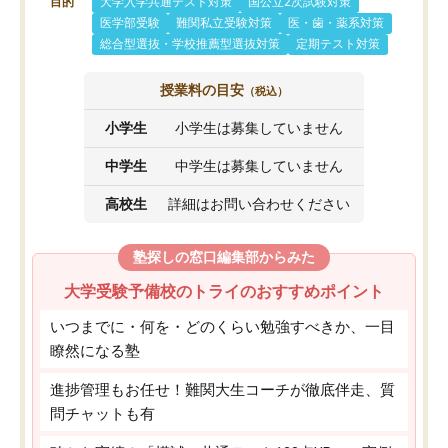
目的
大学入学共通テスト対策
国公立2次試験対策
医学部受験
難関私立受験対策
医・歯・薬系対策
総合型選抜・学校推薦型選抜対策
定期テスト対策
授業料の目安
（税込）
小学生
小学生は募集していません
中学生
中学生は募集していません
高校生
詳細はお問い合わせください
塾探しの窓口編集部からみた
大学受験予備校のトライのおすすめポイント
いつまでに・何を・どのくらい勉強すべきか、一目
瞭然になる塾
進捗管理もお任せ！難関大生コーチが徹底伴走、質
問チャットも有