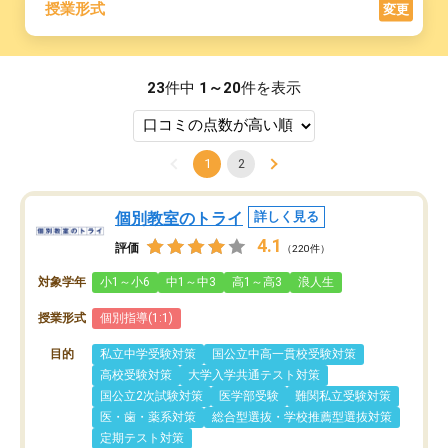
授業形式
変更
23
件中
1～20
件を表示
1
2
個別教室のトライ
詳しく見る
4.1
評価
（220件）
対象学年
小1～小6
中1～中3
高1～高3
浪人生
授業形式
個別指導(1:1)
目的
私立中学受験対策
国公立中高一貫校受験対策
高校受験対策
大学入学共通テスト対策
国公立2次試験対策
医学部受験
難関私立受験対策
医・歯・薬系対策
総合型選抜・学校推薦型選抜対策
定期テスト対策