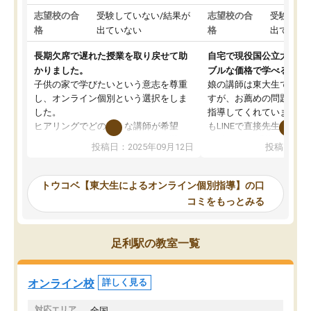
志望校の合
受験していない/結果が
志望校の合
受験して
格
出ていない
格
出ていな
長期欠席で遅れた授業を取り戻せて助
自宅で現役国公立大学生
かりました。
ブルな価格で学べる
子供の家で学びたいという意志を尊重
娘の講師は東大生では無
し、オンライン個別という選択をしま
すが、お薦めの問題集や
した。
指導してくれています。2
ヒアリングでどのような講師が希望
もLINEで直接先生に質問
か、オプションは付帯するかなど選ぶ
教科でも)。受講科目や
投稿日：2025年09月12日
投稿日：20
事が出来ました。
めれるので、個人に合っ
講師とのマッチング後講師との初回ミ
ると思います。カリキュ
ーティングを行い、その講師で良いか
いなのがあり(有料)、受
トウコベ【東大生によるオンライン個別指導】の口
他の講師を希望するか子供との相性も
ことをどんなスケジュー
コミをもっとみる
見てから講師を決定する事ができま
くか相談したのですが、
す。
ち期待したものではなく
うちの子は、初回面談の講師の方で決
内容でした。それでも明
足利駅の教室一覧
定しました。
やる気も出ましたし、苦
くなってきたようなので
オンラインツールを使用した単語帳の
お願いして良かったと思
オンライン校
詳しく見る
共有があり宿題もそちらで出される形
も合わなければチェンジ
でした。
娘は3科目ともずっと同
対応エリア
全国