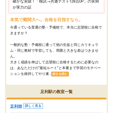
確かな実績！「模試→共通テスト128点UP」の実例
が実力の証
本気で難関大へ。合格を目指すなら。
今通っている普通の塾・予備校で、本当に志望校に合格で
きますか？
一般的な塾・予備校に通って他の生徒と同じカリキュラ
ム・同じ教材で学習しても、周囲と大きな差はつきませ
ん。
大きく成績を伸ばして志望校に合格するために必要なの
は、あなただけの“最短ルート”と本番まで学習のモチベー
ションを維持してやり遂...
続きを読む
足利駅の教室一覧
足利校
詳しく見る