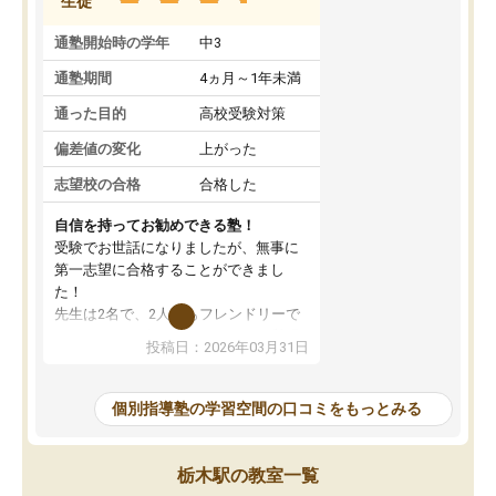
生徒
通塾開始時の学年
中3
通塾期間
4ヵ月～1年未満
通った目的
高校受験対策
偏差値の変化
上がった
志望校の合格
合格した
自信を持ってお勧めできる塾！
受験でお世話になりましたが、無事に
第一志望に合格することができまし
た！
先生は2名で、2人ともフレンドリーで
優しいです！分からないところも質問
投稿日：2026年03月31日
しやすく、苦手分野をしっかり克服す
ることができました。
季節ごとの春季・夏季・冬季講習はも
個別指導塾の学習空間の口コミをもっとみる
ちろん、受験生専用の特別講習も充実
しています。最後までモチベーション
を維持して頑張れたのは、この塾のお
栃木駅の教室一覧
かげです。自信を持っておすすめでき