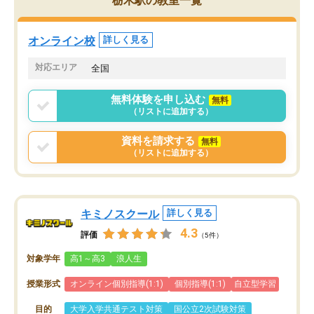
栃木駅の教室一覧
定しました。
やる気も出ましたし、苦
くなってきたようなので
オンラインツールを使用した単語帳の
お願いして良かったと思
オンライン校
詳しく見る
共有があり宿題もそちらで出される形
も合わなければチェンジ
でした。
娘は3科目ともずっと同
対応エリア
全国
2ヶ月で担当講師の方がお辞めになると
言う事で講師変更の申し出があり、あ
無料体験を申し込む
無料
まりに短期での変更だった為、塾に通
（リストに追加する）
う事にして退会しました。遅れも取り
戻せ、授業内容や講師の方は良かった
資料を請求する
無料
と思います。
（リストに追加する）
キミノスクール
詳しく見る
4.3
評価
（5件）
対象学年
高1～高3
浪人生
授業形式
オンライン個別指導(1:1)
個別指導(1:1)
自立型学習
目的
大学入学共通テスト対策
国公立2次試験対策