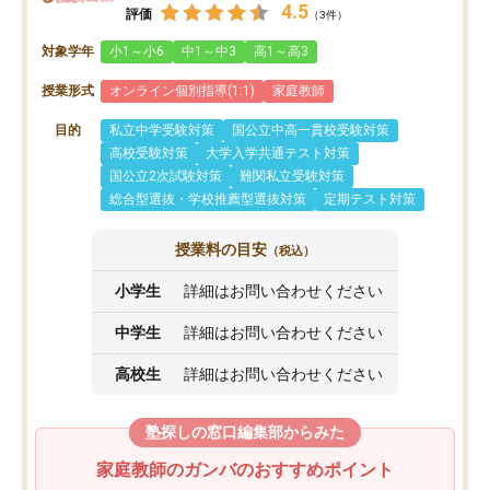
4.5
評価
（3件）
対象学年
小1～小6
中1～中3
高1～高3
授業形式
オンライン個別指導(1:1)
家庭教師
目的
私立中学受験対策
国公立中高一貫校受験対策
高校受験対策
大学入学共通テスト対策
国公立2次試験対策
難関私立受験対策
総合型選抜・学校推薦型選抜対策
定期テスト対策
授業料の目安
（税込）
小学生
詳細はお問い合わせください
中学生
詳細はお問い合わせください
高校生
詳細はお問い合わせください
塾探しの窓口編集部からみた
家庭教師のガンバのおすすめポイント