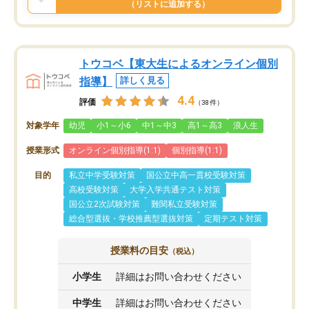
（リストに追加する）
トウコベ【東大生によるオンライン個別
指導】
詳しく見る
4.4
評価
（38件）
対象学年
幼児
小1～小6
中1～中3
高1～高3
浪人生
授業形式
オンライン個別指導(1:1)
個別指導(1:1)
目的
私立中学受験対策
国公立中高一貫校受験対策
高校受験対策
大学入学共通テスト対策
国公立2次試験対策
難関私立受験対策
総合型選抜・学校推薦型選抜対策
定期テスト対策
授業料の目安
（税込）
小学生
詳細はお問い合わせください
中学生
詳細はお問い合わせください