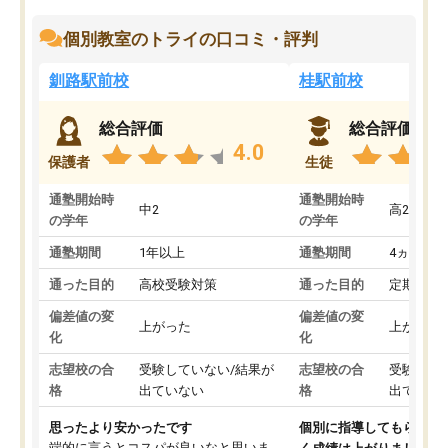
個別教室のトライの口コミ・評判
釧路駅前校
桂駅前校
総合評価
総合評価
4.0
保護者
生徒
通塾開始時
通塾開始時
中2
高2
の学年
の学年
通塾期間
1年以上
通塾期間
4ヵ月～1
通った目的
高校受験対策
通った目的
定期テス
偏差値の変
偏差値の変
上がった
上がった
化
化
志望校の合
受験していない/結果が
志望校の合
受験して
格
出ていない
格
出ていな
思ったより安かったです
個別に指導してもらえる
端的に言うとコスパが良いなと思いま