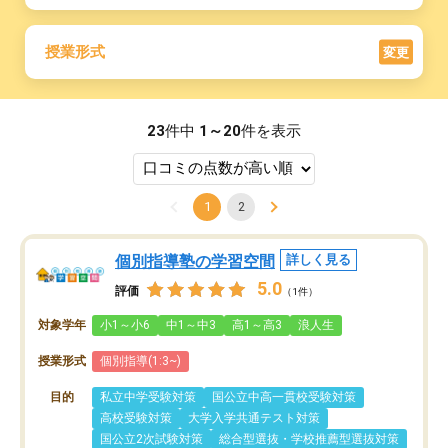
授業形式
変更
23
件中
1～20
件を表示
1
2
個別指導塾の学習空間
詳しく見る
5.0
評価
（1件）
対象学年
小1～小6
中1～中3
高1～高3
浪人生
授業形式
個別指導(1:3~)
目的
私立中学受験対策
国公立中高一貫校受験対策
高校受験対策
大学入学共通テスト対策
国公立2次試験対策
総合型選抜・学校推薦型選抜対策