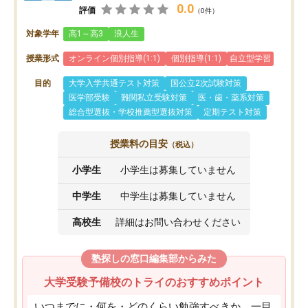
0.0
評価
（0件）
対象学年
高1～高3
浪人生
授業形式
オンライン個別指導(1:1)
個別指導(1:1)
自立型学習
目的
大学入学共通テスト対策
国公立2次試験対策
医学部受験
難関私立受験対策
医・歯・薬系対策
総合型選抜・学校推薦型選抜対策
定期テスト対策
授業料の目安
（税込）
小学生
小学生は募集していません
中学生
中学生は募集していません
高校生
詳細はお問い合わせください
塾探しの窓口編集部からみた
大学受験予備校のトライのおすすめポイント
いつまでに・何を・どのくらい勉強すべきか、一目