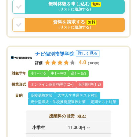
無料体験を申し込む
無料
（リストに追加する）
資料を請求する
無料
（リストに追加する）
ナビ個別指導学院
詳しく見る
4.0
評価
（190件）
対象学年
小1～小6
中1～中3
高1～高3
授業形式
オンライン個別指導(1:2~)
個別指導(1:2)
目的
高校受験対策
大学入学共通テスト対策
総合型選抜・学校推薦型選抜対策
定期テスト対策
授業料の目安
（税込）
小学生
11,000円 ～