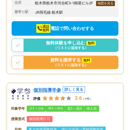
りたいと思える塾です。
住所
栃木県栃木市河合町3-1桐屋ビル2F
地図を見る
最寄り駅
JR両毛線 栃木駅
通話
電話で問い合わせする
無料
無料体験を申し込む
無料
（リストに追加する）
資料を請求する
無料
（リストに追加する）
個別指導学参
詳しく見る
3.6
評価
（1件）
対象学年
小1～小6
中1～中3
高1～高3
浪人生
授業形式
個別指導(1:1)
目的
私立中学受験対策
国公立中高一貫校受験対策