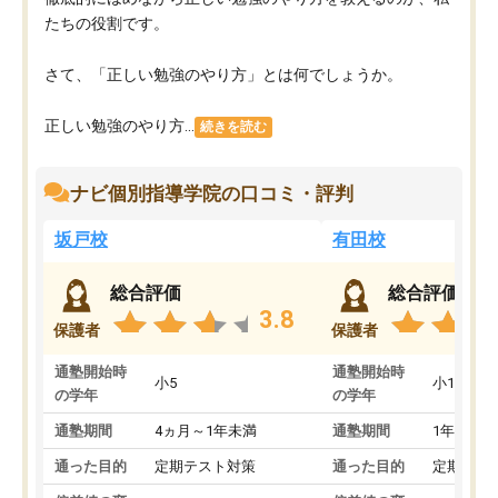
たちの役割です。
さて、「正しい勉強のやり方」とは何でしょうか。
正しい勉強のやり方...
続きを読む
ナビ個別指導学院の口コミ・評判
坂戸校
有田校
総合評価
総合評価
3.8
保護者
保護者
通塾開始時
通塾開始時
小5
小1
の学年
の学年
通塾期間
4ヵ月～1年未満
通塾期間
1年以上
通った目的
定期テスト対策
通った目的
定期テス