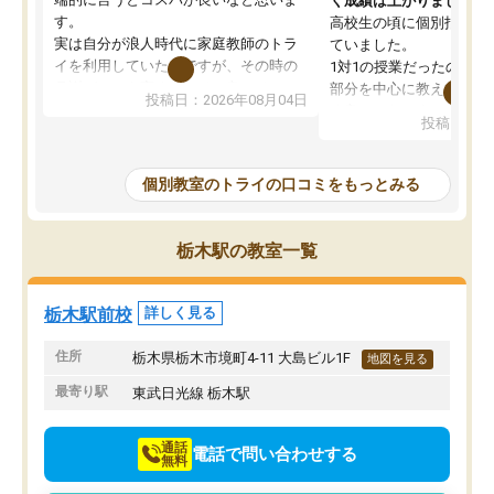
く成績は上がりました。
す。
高校生の頃に個別指導の
実は自分が浪人時代に家庭教師のトラ
ていました。
イを利用していたのですが、その時の
1対1の授業だったので、
月謝がとても高くトライに良いイメー
部分を中心に教えてもら
投稿日：2026年08月04日
ジがありませんでした。
く良かったです。
投稿日：20
なので、少し不安だったのですが子供
わからないところもその
がどうしても行きたいと言うので利用
すく、理解できるまで丁
し始めた形です。
もらえたので、勉強への
個別教室のトライの口コミをもっとみる
しかし、以前とは違い料金がリーズナ
しずつなくなりました。
ブルでびっくりしました。
その結果成績も上がり、
通って1年以上ですが、勉強への取り組
勉強に取り組めるように
栃木駅の教室一覧
み方が真っすぐに変化（率先して自宅
先生も話しやすく、毎回
で復習や予習をする）し成績も向上し
たのを覚えています。
ています。
自分のペースで学びたい
栃木駅前校
詳しく見る
駅前なので送り迎えが少々負担になっ
業が苦手な人には特にお
ていますが、それを加味しても通って
塾だと思います。
住所
栃木県栃木市境町4-11 大島ビル1F
地図を見る
損はないなと感じています。
最寄り駅
東武日光線 栃木駅
通話
電話で問い合わせする
無料