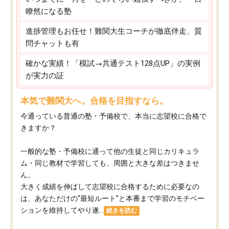
瞭然になる塾
進捗管理もお任せ！難関大生コーチが徹底伴走、質
問チャットも有
確かな実績！「模試→共通テスト128点UP」の実例
が実力の証
本気で難関大へ。合格を目指すなら。
今通っている普通の塾・予備校で、本当に志望校に合格で
きますか？
一般的な塾・予備校に通って他の生徒と同じカリキュラ
ム・同じ教材で学習しても、周囲と大きな差はつきませ
ん。
大きく成績を伸ばして志望校に合格するために必要なの
は、あなただけの“最短ルート”と本番まで学習のモチベー
ションを維持してやり遂...
続きを読む