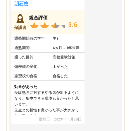
明石校
総合評価
3.6
保護者
通塾開始時の学年
中3
通塾期間
4ヵ月～1年未満
通った目的
高校受験対策
偏差値の変化
上がった
志望校の合格
合格した
効果があった
受験勉強に対するやる気が出るように
なり、集中できる環境も良かったと思
います。
先生との相性も良かった事が大きかっ
たと思います。
投稿日：2023年11月28日