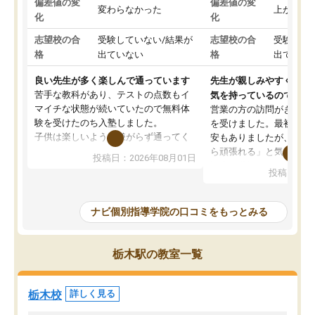
偏差値の変
偏差値の変
変わらなかった
上がった
化
化
志望校の合
受験していない/結果が
志望校の合
受験して
格
出ていない
格
出ていな
良い先生が多く楽しんで通っています
先生が親しみやすく勉強
苦手な教科があり、テストの点数もイ
気を持っているので安心
マイチな状態が続いていたので無料体
営業の方の訪問がきっか
験を受けたのち入塾しました。
を受けました。最初は続
子供は楽しいようで嫌がらず通ってく
安もありましたが、子ど
れています。
ら頑張れる」と気に入り
投稿日：2026年08月01日
先生は良い方が多く、いつも笑顔で対
以上お世話になっていま
投稿日：20
応して頂けるので安心してお任せする
ても分かりやすく、学校
ことができます。
き方や、子どもに合った
教室は少し狭い印象なので夜の時間帯
方を丁寧に教えてくださ
ナビ個別指導学院の口コミをもっとみる
など生徒さんが多い時間帯は手狭では
が深まっていると感じま
ないかな？と感じます。
熱心で、一人ひとりの苦
また駅前にあるのでアクセスは良いで
握し、復習や講習を通し
栃木駅の教室一覧
すが駐車場がないのでお迎えの際に近
ポートしてくださいます
隣のコインパーキングを利用または路
前より勉強に前向きに取
上駐車をするしかない点が少し不便で
になり、安心して通わせ
栃木校
詳しく見る
す。
感じています。これから