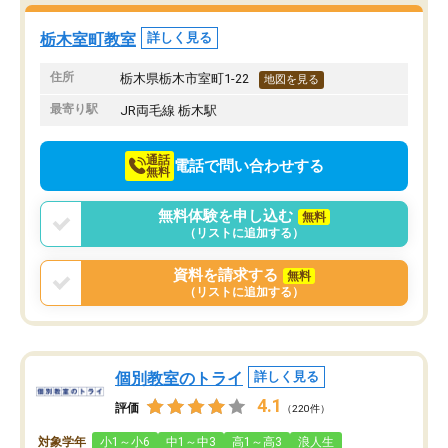
る塾です！
栃木室町教室
詳しく見る
住所
栃木県栃木市室町1-22
地図を見る
最寄り駅
JR両毛線 栃木駅
通話
電話で問い合わせする
無料
無料体験を申し込む
無料
（リストに追加する）
資料を請求する
無料
（リストに追加する）
個別教室のトライ
詳しく見る
4.1
評価
（220件）
対象学年
小1～小6
中1～中3
高1～高3
浪人生