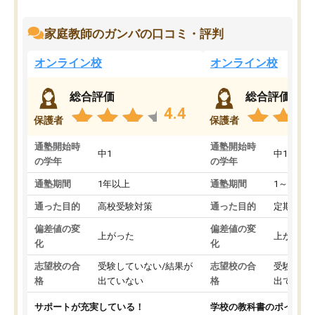
家庭教師のガンバの口コミ・評判
オンライン校
オンライン校
総合評価
総合評価
4.4
保護者
保護者
通塾開始時
通塾開始時
中1
中1
の学年
の学年
通塾期間
1年以上
通塾期間
1～3ヵ月
通った目的
高校受験対策
通った目的
定期テス
偏差値の変
偏差値の変
上がった
上がった
化
化
志望校の合
受験していない/結果が
志望校の合
受験して
格
出ていない
格
出ていな
サポートが充実している！
学校の教科書のポイント