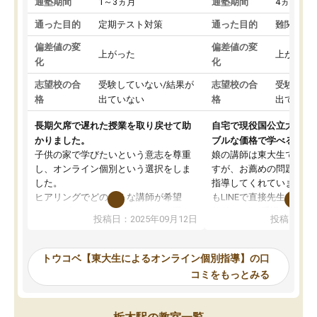
通塾期間
1～3ヵ月
通塾期間
4ヵ月～1
通った目的
定期テスト対策
通った目的
難関私立
偏差値の変
偏差値の変
上がった
上がった
化
化
志望校の合
受験していない/結果が
志望校の合
受験して
格
出ていない
格
出ていな
長期欠席で遅れた授業を取り戻せて助
自宅で現役国公立大学生
かりました。
ブルな価格で学べる
子供の家で学びたいという意志を尊重
娘の講師は東大生では無
し、オンライン個別という選択をしま
すが、お薦めの問題集や
した。
指導してくれています。2
ヒアリングでどのような講師が希望
もLINEで直接先生に質問
か、オプションは付帯するかなど選ぶ
教科でも)。受講科目や
投稿日：2025年09月12日
投稿日：20
事が出来ました。
めれるので、個人に合っ
講師とのマッチング後講師との初回ミ
ると思います。カリキュ
ーティングを行い、その講師で良いか
いなのがあり(有料)、受
トウコベ【東大生によるオンライン個別指導】の口
他の講師を希望するか子供との相性も
ことをどんなスケジュー
コミをもっとみる
見てから講師を決定する事ができま
くか相談したのですが、
す。
ち期待したものではなく
うちの子は、初回面談の講師の方で決
内容でした。それでも明