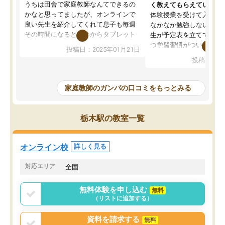
うちは田舎で家庭教師なんてできるの
く教えてもらえている
かなと思ってましたが、オンラインで
体験授業を受けて入塾し
良い先生を紹介してくれて息子も毎週
なかなか勉強しない息子
その時間になると自分からタブレット
生が予定表を立ててくれ
を開いてzoomを繋げるようになりまし
つ学習習慣がついてきま
投稿日：2025年01月21日
た！5科目なんでもOKなのもとても気
オンラインで週に一度の
投稿日：20
に入っています
指導が無い日も予定表に
成績もだいぶ下の方でしたが、通い始
したり、LINEでわから
めて1年ほどだった今では平均点以上の
問できるのでとても助か
家庭教師のガンバの口コミをもっとみる
科目が増えてきました！あと1年受験ま
であるので無料の週末教室を使用しな
がら頑張って欲しいと思います！
栃木駅の教室一覧
オンライン校
詳しく見る
対応エリア
全国
無料体験を申し込む
無料
（リストに追加する）
資料を請求する
無料