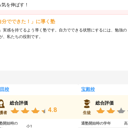
る気を伸ばす！
自分でできた！」に導く塾
」実感を持てるよう導く塾です。自力でできる状態にするには、勉強の
が、私たちの役割です。
田校
宝殿校
総合評価
総合評価
4.8
護者
生徒
塾開始時の
通塾開始時の学年
高
小1