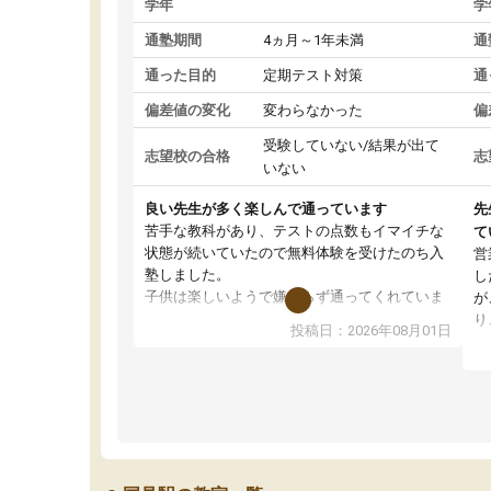
学年
学
通塾期間
4ヵ月～1年未満
通
通った目的
定期テスト対策
通
偏差値の変化
変わらなかった
偏
受験していない/結果が出て
志望校の合格
志
いない
良い先生が多く楽しんで通っています
先
苦手な教科があり、テストの点数もイマイチな
て
状態が続いていたので無料体験を受けたのち入
営
塾しました。
し
子供は楽しいようで嫌がらず通ってくれていま
が
す。
り
投稿日：2026年08月01日
先生は良い方が多く、いつも笑顔で対応して頂
業
けるので安心してお任せすることができます。
方
教室は少し狭い印象なので夜の時間帯など生徒
教
さんが多い時間帯は手狭ではないかな？と感じ
じ
ます。
単
また駅前にあるのでアクセスは良いですが駐車
ポ
場がないのでお迎えの際に近隣のコインパーキ
強