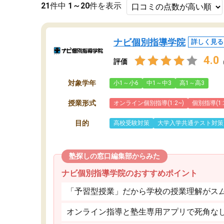
21
件中
1～20
件を表示
ナビ個別指導学院
詳しく見る
4.0
評価
対象学年
小1～小6
中1～中3
高1～高3
授業形式
オンライン個別指導(1:2~)
個別指導(1:
目的
高校受験対策
大学入学共通テスト対策
塾探しの窓口編集部からみた
ナビ個別指導学院のおすすめポイント
「予習型授業」だから学校の授業理解がス
オンライン指導と塾生専用アプリで死角な