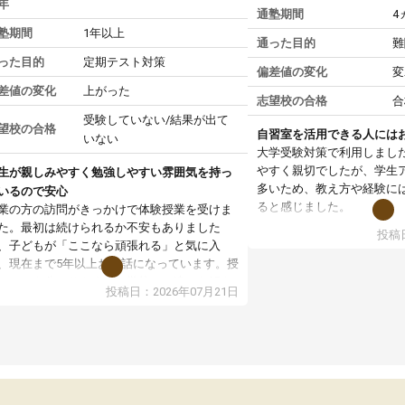
年
通塾期間
4
塾期間
1年以上
通った目的
難
った目的
定期テスト対策
偏差値の変化
変
差値の変化
上がった
志望校の合格
合
受験していない/結果が出て
望校の合格
自習室を活用できる人には
いない
大学受験対策で利用しまし
やすく親切でしたが、学生
生が親しみやすく勉強しやすい雰囲気を持っ
多いため、教え方や経験に
いるので安心
ると感じました。
業の方の訪問がきっかけで体験授業を受けま
た。最初は続けられるか不安もありました
投稿日
授業はホワイトボードを使
、子どもが「ここなら頑張れる」と気に入
ので、図や式を見ながら理
、現在まで5年以上お世話になっています。授
す。また、授業がない日で
はとても分かりやすく、学校とは違った解き
投稿日：2026年07月21日
るため、自宅では集中でき
や、子どもに合った覚え方・考え方を丁寧に
境だと思います。
えてくださるので、理解が深まっていると感
ます。先生方も熱心で、一人ひとりの苦手な
教室全体としては小学生や
元を把握し、復習や講習を通してしっかりサ
い印象でした。大学受験を
ートしてくださいます。子どもも以前より勉
生は、一度体験授業を受け
に前向きに取り組めるようになり、安心して