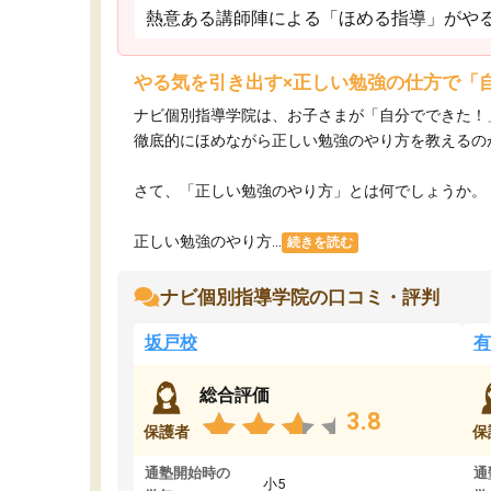
熱意ある講師陣による「ほめる指導」がや
やる気を引き出す×正しい勉強の仕方で「
ナビ個別指導学院は、お子さまが「自分でできた！
徹底的にほめながら正しい勉強のやり方を教えるの
さて、「正しい勉強のやり方」とは何でしょうか。
正しい勉強のやり方...
続きを読む
ナビ個別指導学院の口コミ・評判
坂戸校
有
総合評価
3.8
保護者
保
通塾開始時の
通
小5