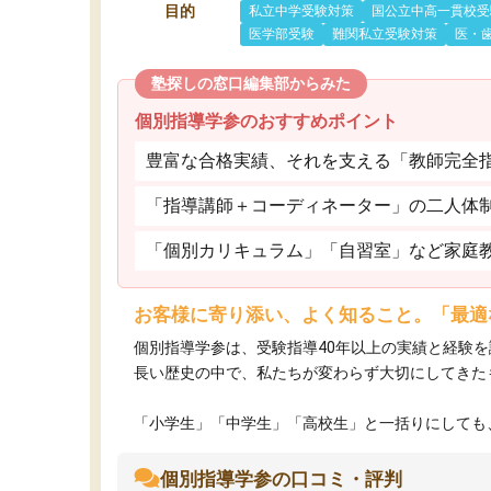
目的
私立中学受験対策
国公立中高一貫校受
医学部受験
難関私立受験対策
医・
塾探しの窓口編集部からみた
個別指導学参のおすすめポイント
豊富な合格実績、それを支える「教師完全
「指導講師＋コーディネーター」の二人体
「個別カリキュラム」「自習室」など家庭
お客様に寄り添い、よく知ること。「最適
個別指導学参は、受験指導40年以上の実績と経験
長い歴史の中で、私たちが変わらず大切にしてきた
「小学生」「中学生」「高校生」と一括りにしても、
個別指導学参の口コミ・評判