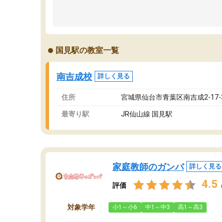
国見駅の教室一覧
南吉成校
詳しく見る
住所
宮城県仙台市青葉区南吉成2-17-3
最寄り駅
JR仙山線 国見駅
家庭教師のガンバ
詳しく見る
4.5
評価
対象学年
小1～小6
中1～中3
高1～高3