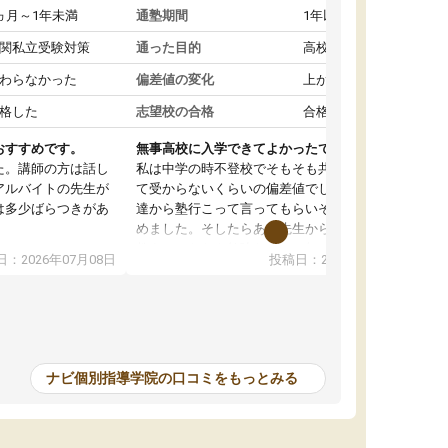
ヵ月～1年未満
通塾期間
1年以上
関私立受験対策
通った目的
高校受験対策
わらなかった
偏差値の変化
上がった
格した
志望校の合格
合格した
おすすめです。
無事高校に入学できてよかったです。
た。講師の方は話し
私は中学の時不登校でそもそも共学の高校なん
アルバイトの先生が
て受からないくらいの偏差値でした。ある日友
は多少ばらつきがあ
達から塾行こって言ってもらいそこから通い始
めました。そしたらある先生から学ぶ楽しさを
教えていただき勉強などして無かったのに自主
：2026年07月08日
投稿日：2026年07月01日
って説明してくれる
室で勉強するくらいハマりました。私の担当の
解しやすかったで
先生は無理に宿題などを押し付けてくるわけで
も自習室を利用でき
もなく優しく接して頂いてその感じが一年以上
ない人には便利な環
続き、お陰様で私は共学の高校に受かりまし
た。ほんと先生達には感謝しています。
ナビ個別指導学院の口コミをもっとみる
中学生の利用者が多
本格的に目指す高校
て自分に合う講師か