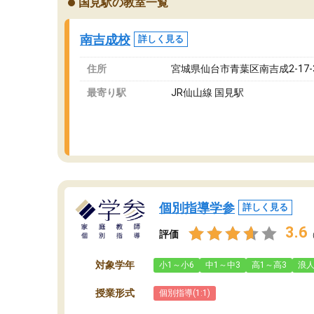
国見駅の教室一覧
ングを利用または路上駐車をするしかない点が
通
少し不便です。
お
南吉成校
詳しく見る
住所
宮城県仙台市青葉区南吉成2-17-3
最寄り駅
JR仙山線 国見駅
個別指導学参
詳しく見る
3.6
評価
対象学年
小1～小6
中1～中3
高1～高3
浪
授業形式
個別指導(1:1)