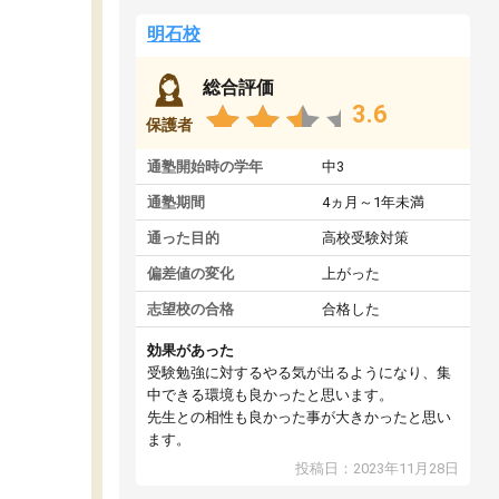
明石校
総合評価
3.6
保護者
通塾開始時の学年
中3
通塾期間
4ヵ月～1年未満
通った目的
高校受験対策
偏差値の変化
上がった
志望校の合格
合格した
効果があった
受験勉強に対するやる気が出るようになり、集
中できる環境も良かったと思います。
先生との相性も良かった事が大きかったと思い
ます。
投稿日：2023年11月28日