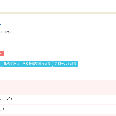
（190件）
2)
総合型選抜・学校推薦型選抜対策
定期テスト対策
ムーズ！
し！