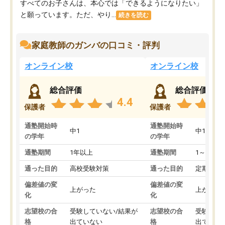
すべてのお子さんは、本心では「できるようになりたい」
と願っています。ただ、やり...
続きを読む
家庭教師のガンバの口コミ・評判
オンライン校
オンライン校
総合評価
総合評価
4.4
保護者
保護者
通塾開始時
通塾開始時
中1
中1
の学年
の学年
通塾期間
1年以上
通塾期間
1～3ヵ月
通った目的
高校受験対策
通った目的
定期テス
偏差値の変
偏差値の変
上がった
上がった
化
化
志望校の合
受験していない/結果が
志望校の合
受験して
格
出ていない
格
出ていな