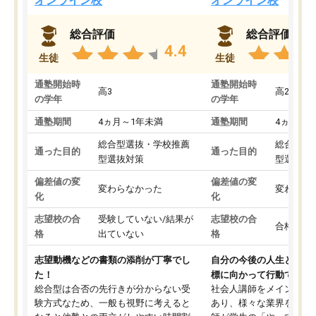
オンライン校
オンライン校
総合評価
総合評価
4.4
生徒
生徒
通塾開始時
通塾開始時
高3
高2
の学年
の学年
通塾期間
4ヵ月～1年未満
通塾期間
4ヵ月～1
総合型選抜・学校推薦
総合型選
通った目的
通った目的
型選抜対策
型選抜対
偏差値の変
偏差値の変
変わらなかった
変わらな
化
化
志望校の合
受験していない/結果が
志望校の合
合格した
格
出ていない
格
志望動機などの書類の添削が丁寧でし
自分の今後の人生と真剣
た！
標に向かって行動できる
総合型は合否の先行きが分からない受
社会人講師をメインとし
験方式なため、一般も視野に考えると
あり、様々な業界を経験