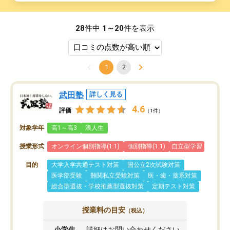
28
件中
1～20
件を表示
1
2
武田塾
詳しく見る
4.6
評価
（1件）
対象学年
高1～高3
浪人生
授業形式
オンライン個別指導(1:1)
個別指導(1:1)
自立型学習
目的
大学入学共通テスト対策
国公立2次試験対策
医学部受験
難関私立受験対策
医・歯・薬系対策
総合型選抜・学校推薦型選抜対策
定期テスト対策
授業料の目安
（税込）
小学生
詳細はお問い合わせください