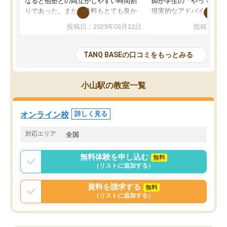
なると他塾との両立がしやすい時間割
師が学生の「やってみた
りであった。また授業料もとても良か
現実的なアドバイスを行
った。
す。基本応援ベースなの
投稿日：2025年03月22日
投稿日：20
総合型の多くの塾は大学生が見ること
分野について学生知識で
が多いが、はたらく部総合型コースは
い部分まで深ぼる事が出
大学生の目だけでなく、数人の大人に
総合型選抜対策として志
TANQ BASEの口コミをもっとみる
も目を通して頂ける。そのため多くの
接・小論文などの技術指
意見を聞くことができ、より良いもの
ション内容になっていま
を推敲することが可能だ。
選抜を通して将来自分が
小山駅の教室一覧
どの人も優しく、親身に接してくださ
のかといった人生設計・
るのでやる気も出て、良かったで
を社会人として働いてい
す！！
に考える事が出来る環境
オンライン校
詳しく見る
番の魅力だと思います。
い事が何もない所から社
対応エリア
全国
ポートを受け、学びたい
標を見つける事が出来ま
無料体験を申し込む
無料
（リストに追加する）
資料を請求する
無料
（リストに追加する）