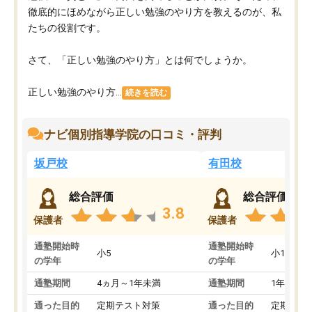
徹底的にほめながら正しい勉強のやり方を教えるのが、私
たちの役割です。
さて、「正しい勉強のやり方」とは何でしょうか。
正しい勉強のやり方...
続きを読む
ナビ個別指導学院の口コミ・評判
坂戸校
有田校
総合評価
総合評価
3.8
保護者
保護者
通塾開始時
通塾開始時
小5
小1
の学年
の学年
通塾期間
4ヵ月～1年未満
通塾期間
1年以上
通った目的
定期テスト対策
通った目的
定期テス