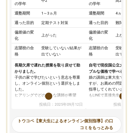
中2
高2
の学年
の学年
通塾期間
1～3ヵ月
通塾期間
4ヵ月～1
通った目的
定期テスト対策
通った目的
難関私立
偏差値の変
偏差値の変
上がった
上がった
化
化
志望校の合
受験していない/結果が
志望校の合
受験して
格
出ていない
格
出ていな
長期欠席で遅れた授業を取り戻せて助
自宅で現役国公立大学生
かりました。
ブルな価格で学べる
子供の家で学びたいという意志を尊重
娘の講師は東大生では無
し、オンライン個別という選択をしま
すが、お薦めの問題集や
した。
指導してくれています。2
ヒアリングでどのような講師が希望
もLINEで直接先生に質問
か、オプションは付帯するかなど選ぶ
教科でも)。受講科目や
投稿日：2025年09月12日
投稿日：20
事が出来ました。
めれるので、個人に合っ
講師とのマッチング後講師との初回ミ
ると思います。カリキュ
ーティングを行い、その講師で良いか
いなのがあり(有料)、受
トウコベ【東大生によるオンライン個別指導】の口
他の講師を希望するか子供との相性も
ことをどんなスケジュー
コミをもっとみる
見てから講師を決定する事ができま
くか相談したのですが、