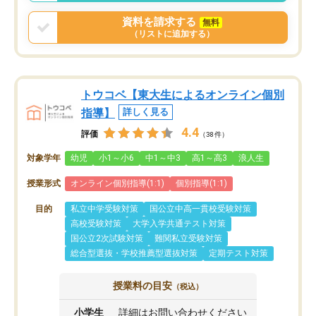
資料を請求する
無料
（リストに追加する）
トウコベ【東大生によるオンライン個別
指導】
詳しく見る
4.4
評価
（38件）
対象学年
幼児
小1～小6
中1～中3
高1～高3
浪人生
授業形式
オンライン個別指導(1:1)
個別指導(1:1)
目的
私立中学受験対策
国公立中高一貫校受験対策
高校受験対策
大学入学共通テスト対策
国公立2次試験対策
難関私立受験対策
総合型選抜・学校推薦型選抜対策
定期テスト対策
授業料の目安
（税込）
小学生
詳細はお問い合わせください