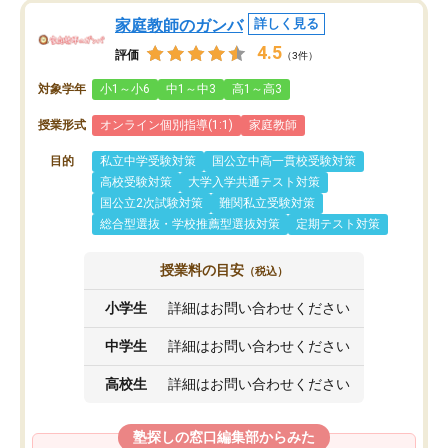
家庭教師のガンバ
詳しく見る
4.5
評価
（3件）
対象学年
小1～小6
中1～中3
高1～高3
授業形式
オンライン個別指導(1:1)
家庭教師
目的
私立中学受験対策
国公立中高一貫校受験対策
高校受験対策
大学入学共通テスト対策
国公立2次試験対策
難関私立受験対策
総合型選抜・学校推薦型選抜対策
定期テスト対策
授業料の目安
（税込）
小学生
詳細はお問い合わせください
中学生
詳細はお問い合わせください
高校生
詳細はお問い合わせください
塾探しの窓口編集部からみた