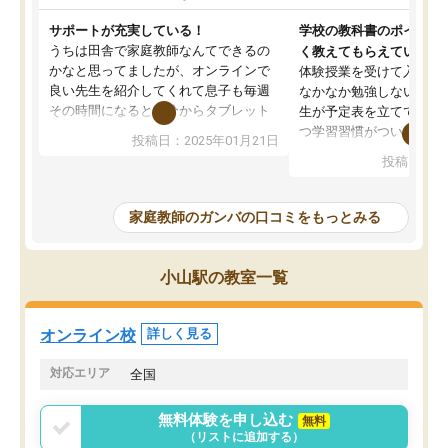
サポートが充実している！
学校の教科書のポイント
うちは田舎で家庭教師なんてできるの
く教えてもらえている
かなと思ってましたが、オンラインで
体験授業を受けて入塾し
良い先生を紹介してくれて息子も毎週
なかなか勉強しない息子
その時間になると自分からタブレット
生が予定表を立ててくれ
を開いてzoomを繋げるようになりまし
つ学習習慣がついてきま
投稿日：2025年01月21日
た！5科目なんでもOKなのもとても気
オンラインで週に一度の
投稿日：20
に入っています
指導が無い日も予定表に
成績もだいぶ下の方でしたが、通い始
したり、LINEでわから
めて1年ほどだった今では平均点以上の
問できるのでとても助か
家庭教師のガンバの口コミをもっとみる
科目が増えてきました！あと1年受験ま
であるので無料の週末教室を使用しな
がら頑張って欲しいと思います！
小山駅の教室一覧
オンライン校
詳しく見る
対応エリア
全国
無料体験を申し込む
無料
（リストに追加する）