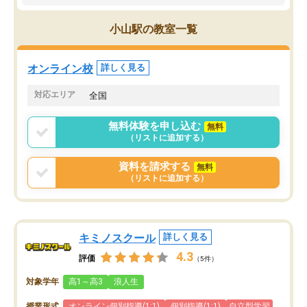
す。
ち期待したものではなく
うちの子は、初回面談の講師の方で決
内容でした。それでも明
小山駅の教室一覧
定しました。
やる気も出ましたし、苦
くなってきたようなので
オンラインツールを使用した単語帳の
お願いして良かったと思
オンライン校
詳しく見る
共有があり宿題もそちらで出される形
も合わなければチェンジ
でした。
娘は3科目ともずっと同
対応エリア
全国
2ヶ月で担当講師の方がお辞めになると
言う事で講師変更の申し出があり、あ
無料体験を申し込む
無料
まりに短期での変更だった為、塾に通
（リストに追加する）
う事にして退会しました。遅れも取り
戻せ、授業内容や講師の方は良かった
資料を請求する
無料
と思います。
（リストに追加する）
キミノスクール
詳しく見る
4.3
評価
（5件）
対象学年
高1～高3
浪人生
授業形式
オンライン個別指導(1:1)
個別指導(1:1)
自立型学習