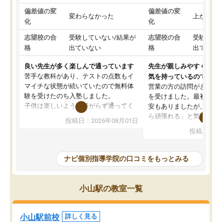
偏差値の変
偏差値の変
変わらなかった
上がった
化
化
志望校の合
受験していない/結果が
志望校の合
受験して
格
出ていない
格
出ていな
良い先生が多く楽しんで通っています
先生が親しみやすく勉強
苦手な教科があり、テストの点数もイ
気を持っているので安心
マイチな状態が続いていたので無料体
営業の方の訪問がきっか
験を受けたのち入塾しました。
を受けました。最初は続
子供は楽しいようで嫌がらず通ってく
安もありましたが、子ど
れています。
ら頑張れる」と気に入り
投稿日：2026年08月01日
先生は良い方が多く、いつも笑顔で対
以上お世話になっていま
投稿日：20
応して頂けるので安心してお任せする
ても分かりやすく、学校
ことができます。
き方や、子どもに合った
教室は少し狭い印象なので夜の時間帯
方を丁寧に教えてくださ
ナビ個別指導学院の口コミをもっとみる
など生徒さんが多い時間帯は手狭では
が深まっていると感じま
ないかな？と感じます。
熱心で、一人ひとりの苦
また駅前にあるのでアクセスは良いで
握し、復習や講習を通し
小山駅の教室一覧
すが駐車場がないのでお迎えの際に近
ポートしてくださいます
隣のコインパーキングを利用または路
前より勉強に前向きに取
上駐車をするしかない点が少し不便で
になり、安心して通わせ
小山駅前校
詳しく見る