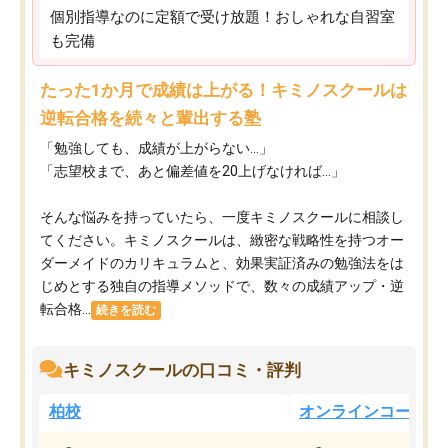
個別指導なのに定額で受け放題！おしゃれな自習室
も完備
たった1か月で成績は上がる！キミノスクールは
逆転合格を続々と輩出する塾
「勉強しても、成績が上がらない…」
「志望校まで、あと偏差値を20上げなければ…」
そんな悩みを持っていたら、一度キミノスクールに相談し
てください。キミノスクールは、緻密な戦略性を持つオー
ダーメイドのカリキュラムと、効果実証済みの勉強法をは
じめとする独自の指導メソッドで、数々の成績アップ・逆
転合格...
続きを読む
キミノスクールの口コミ・評判
柏校
オンラインコース