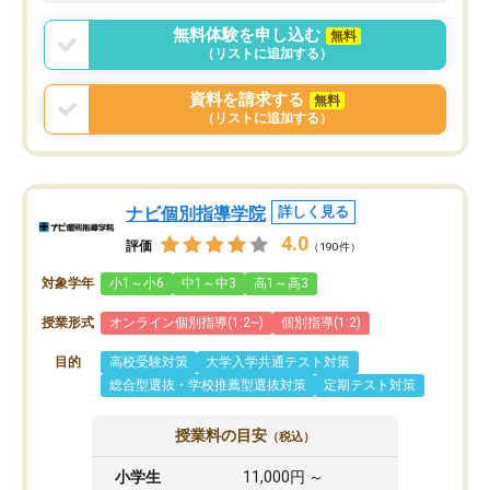
無料体験を申し込む
無料
（リストに追加する）
資料を請求する
無料
（リストに追加する）
ナビ個別指導学院
詳しく見る
4.0
評価
（190件）
対象学年
小1～小6
中1～中3
高1～高3
授業形式
オンライン個別指導(1:2~)
個別指導(1:2)
目的
高校受験対策
大学入学共通テスト対策
総合型選抜・学校推薦型選抜対策
定期テスト対策
授業料の目安
（税込）
小学生
11,000円 ～