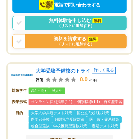
通話
電話で問い合わせする
無料
無料体験を申し込む
無料
（リストに追加する）
資料を請求する
無料
（リストに追加する）
大学受験予備校のトライ
詳しく見る
0.0
評価
（0件）
対象学年
高1～高3
浪人生
授業形式
オンライン個別指導(1:1)
個別指導(1:1)
自立型学習
目的
大学入学共通テスト対策
国公立2次試験対策
医学部受験
難関私立受験対策
医・歯・薬系対策
総合型選抜・学校推薦型選抜対策
定期テスト対策