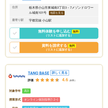
住所
栃木県小山市東城南3丁目3－7メゾンドロワー
ル城南101号
地図を見る
最寄り駅
宇都宮線 小山駅
無料体験を申し込む
無料
（リストに追加する）
資料を請求する
無料
（リストに追加する）
TANQ BASE
詳しく見る
4.6
評価
（8件）
対象学年
高3
授業形式
オンライン個別指導(1:2~)