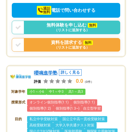
通話
電話で問い合わせする
無料
無料体験を申し込む
無料
（リストに追加する）
資料を請求する
無料
（リストに追加する）
嚶鳴進学塾
詳しく見る
0.0
評価
（0件）
対象学年
小1～小6
中1～中3
高1～高3
授業形式
オンライン個別指導(1:1)
個別指導(1:1)
個別指導(1:2)
個別指導(1:3~)
自立型学習
目的
私立中学受験対策
国公立中高一貫校受験対策
高校受験対策
大学入学共通テスト対策
国公立2次試験対策
医学部受験
難関私立受験対策