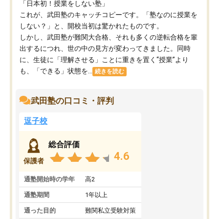
「日本初！授業をしない塾」
これが、武田塾のキャッチコピーです。「塾なのに授業を
しない？」と、開校当初は驚かれたものです。
しかし、武田塾が難関大合格、それも多くの逆転合格を輩
出するにつれ、世の中の見方が変わってきました。同時
に、生徒に「理解させる」ことに重きを置く“授業”より
も、「できる」状態を...
続きを読む
武田塾の口コミ・評判
逗子校
総合評価
4.6
保護者
通塾開始時の学年
高2
通塾期間
1年以上
通った目的
難関私立受験対策