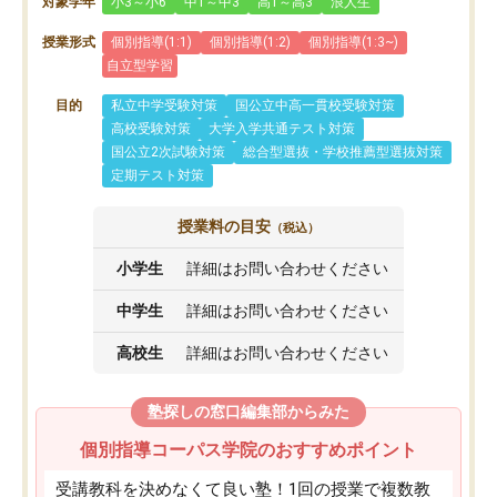
対象学年
小3～小6
中1～中3
高1～高3
浪人生
授業形式
個別指導(1:1)
個別指導(1:2)
個別指導(1:3~)
自立型学習
目的
私立中学受験対策
国公立中高一貫校受験対策
高校受験対策
大学入学共通テスト対策
国公立2次試験対策
総合型選抜・学校推薦型選抜対策
定期テスト対策
授業料の目安
（税込）
小学生
詳細はお問い合わせください
中学生
詳細はお問い合わせください
高校生
詳細はお問い合わせください
塾探しの窓口編集部からみた
個別指導コーパス学院のおすすめポイント
受講教科を決めなくて良い塾！1回の授業で複数教