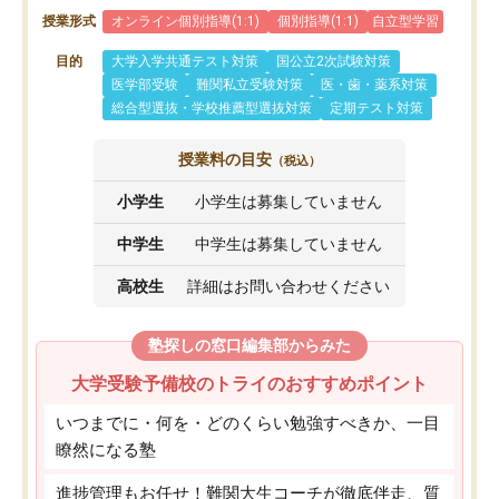
授業形式
オンライン個別指導(1:1)
個別指導(1:1)
自立型学習
目的
大学入学共通テスト対策
国公立2次試験対策
医学部受験
難関私立受験対策
医・歯・薬系対策
総合型選抜・学校推薦型選抜対策
定期テスト対策
授業料の目安
（税込）
小学生
小学生は募集していません
中学生
中学生は募集していません
高校生
詳細はお問い合わせください
塾探しの窓口編集部からみた
大学受験予備校のトライのおすすめポイント
いつまでに・何を・どのくらい勉強すべきか、一目
瞭然になる塾
進捗管理もお任せ！難関大生コーチが徹底伴走、質