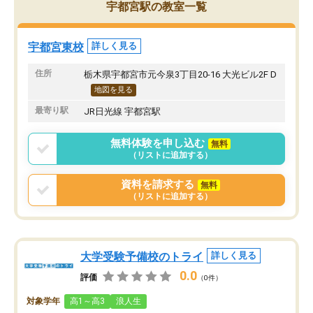
宇都宮駅の教室一覧
宇都宮東校
詳しく見る
住所
栃木県宇都宮市元今泉3丁目20-16 大光ビル2F D
地図を見る
最寄り駅
JR日光線 宇都宮駅
無料体験を申し込む
無料
（リストに追加する）
資料を請求する
無料
（リストに追加する）
大学受験予備校のトライ
詳しく見る
0.0
評価
（0件）
対象学年
高1～高3
浪人生