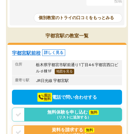
投稿日：20
なので、少し不安だったのですが子供
わからないところもその
がどうしても行きたいと言うので利用
すく、理解できるまで丁
し始めた形です。
もらえたので、勉強への
個別教室のトライの口コミをもっとみる
しかし、以前とは違い料金がリーズナ
しずつなくなりました。
ブルでびっくりしました。
その結果成績も上がり、
通って1年以上ですが、勉強への取り組
勉強に取り組めるように
宇都宮駅の教室一覧
み方が真っすぐに変化（率先して自宅
先生も話しやすく、毎回
で復習や予習をする）し成績も向上し
たのを覚えています。
ています。
自分のペースで学びたい
宇都宮駅前校
詳しく見る
駅前なので送り迎えが少々負担になっ
業が苦手な人には特にお
ていますが、それを加味しても通って
塾だと思います。
住所
栃木県宇都宮市駅前通り1丁目4-6 宇都宮西口ビ
損はないなと感じています。
ルｄ棟1F
地図を見る
最寄り駅
JR日光線 宇都宮駅
通話
電話で問い合わせする
無料
無料体験を申し込む
無料
（リストに追加する）
資料を請求する
無料