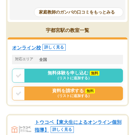
成績もだいぶ下の方でしたが、通い始
したり、LINEでわから
めて1年ほどだった今では平均点以上の
問できるのでとても助か
家庭教師のガンバの口コミをもっとみる
科目が増えてきました！あと1年受験ま
であるので無料の週末教室を使用しな
がら頑張って欲しいと思います！
宇都宮駅の教室一覧
オンライン校
詳しく見る
対応エリア
全国
無料体験を申し込む
無料
（リストに追加する）
資料を請求する
無料
（リストに追加する）
トウコベ【東大生によるオンライン個別
指導】
詳しく見る