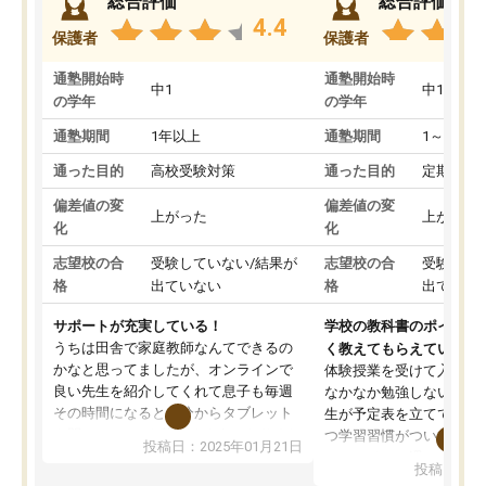
総合評価
総合評価
4.4
保護者
保護者
通塾開始時
通塾開始時
中1
中1
の学年
の学年
通塾期間
1年以上
通塾期間
1～3ヵ月
通った目的
高校受験対策
通った目的
定期テス
偏差値の変
偏差値の変
上がった
上がった
化
化
志望校の合
受験していない/結果が
志望校の合
受験して
格
出ていない
格
出ていな
サポートが充実している！
学校の教科書のポイント
うちは田舎で家庭教師なんてできるの
く教えてもらえている
かなと思ってましたが、オンラインで
体験授業を受けて入塾し
良い先生を紹介してくれて息子も毎週
なかなか勉強しない息子
その時間になると自分からタブレット
生が予定表を立ててくれ
を開いてzoomを繋げるようになりまし
つ学習習慣がついてきま
投稿日：2025年01月21日
た！5科目なんでもOKなのもとても気
オンラインで週に一度の
投稿日：20
に入っています
指導が無い日も予定表に