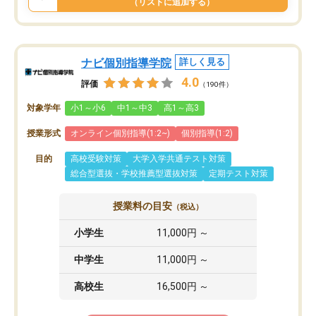
（リストに追加する）
ナビ個別指導学院
詳しく見る
4.0
評価
（190件）
対象学年
小1～小6
中1～中3
高1～高3
授業形式
オンライン個別指導(1:2~)
個別指導(1:2)
目的
高校受験対策
大学入学共通テスト対策
総合型選抜・学校推薦型選抜対策
定期テスト対策
授業料の目安
（税込）
小学生
11,000円 ～
中学生
11,000円 ～
高校生
16,500円 ～