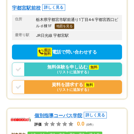
宇都宮駅前校
詳しく見る
住所
栃木県宇都宮市駅前通り1丁目4-6 宇都宮西口ビ
ルｄ棟1F
地図を見る
最寄り駅
JR日光線 宇都宮駅
通話
電話で問い合わせする
無料
無料体験を申し込む
無料
（リストに追加する）
資料を請求する
無料
（リストに追加する）
個別指導コーパス学院
詳しく見る
0.0
評価
（0件）