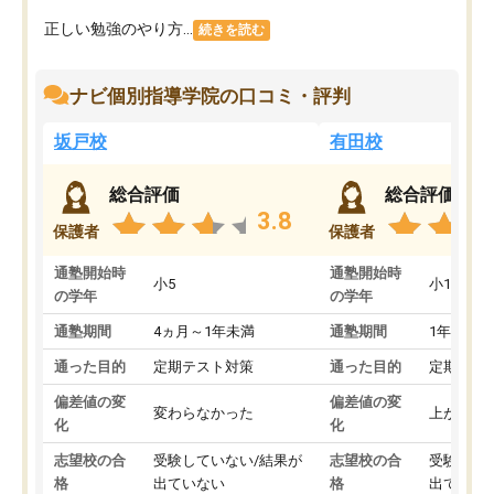
正しい勉強のやり方...
続きを読む
ナビ個別指導学院の口コミ・評判
坂戸校
有田校
総合評価
総合評価
3.8
保護者
保護者
通塾開始時
通塾開始時
小5
小1
の学年
の学年
通塾期間
4ヵ月～1年未満
通塾期間
1年以上
通った目的
定期テスト対策
通った目的
定期テス
偏差値の変
偏差値の変
変わらなかった
上がった
化
化
志望校の合
受験していない/結果が
志望校の合
受験して
格
出ていない
格
出ていな