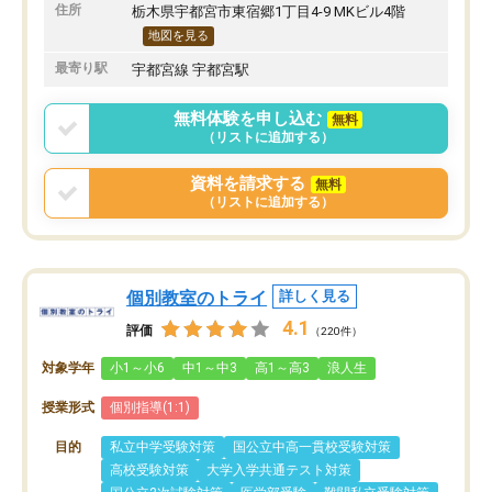
住所
栃木県宇都宮市東宿郷1丁目4-9 MKビル4階
地図を見る
最寄り駅
宇都宮線 宇都宮駅
無料体験を申し込む
無料
（リストに追加する）
資料を請求する
無料
（リストに追加する）
個別教室のトライ
詳しく見る
4.1
評価
（220件）
対象学年
小1～小6
中1～中3
高1～高3
浪人生
授業形式
個別指導(1:1)
目的
私立中学受験対策
国公立中高一貫校受験対策
高校受験対策
大学入学共通テスト対策