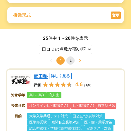
授業形式
変更
25
件中
1～20
件を表示
1
2
武田塾
詳しく見る
4.6
評価
（1件）
対象学年
高1～高3
浪人生
授業形式
オンライン個別指導(1:1)
個別指導(1:1)
自立型学習
目的
大学入学共通テスト対策
国公立2次試験対策
医学部受験
難関私立受験対策
医・歯・薬系対策
総合型選抜・学校推薦型選抜対策
定期テスト対策