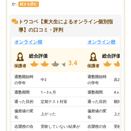
か...
続きを読む
トウコベ【東大生によるオンライン個別指
導】の口コミ・評判
オンライン校
オンライン校
総合評価
総合評価
3.4
保護者
保護者
通塾開始時
通塾開始時
中2
高2
の学年
の学年
通塾期間
1～3ヵ月
通塾期間
4ヵ月～1
通った目的
定期テスト対策
通った目的
難関私立
偏差値の変
偏差値の変
上がった
上がった
化
化
志望校の合
受験していない/結果が
志望校の合
受験して