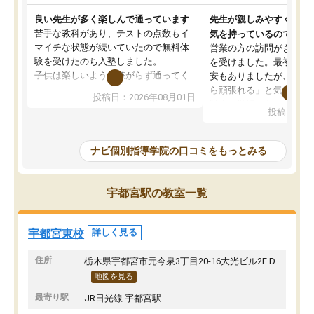
良い先生が多く楽しんで通っています
先生が親しみやすく勉強
苦手な教科があり、テストの点数もイ
気を持っているので安心
マイチな状態が続いていたので無料体
営業の方の訪問がきっか
験を受けたのち入塾しました。
を受けました。最初は続
子供は楽しいようで嫌がらず通ってく
安もありましたが、子ど
れています。
ら頑張れる」と気に入り
投稿日：2026年08月01日
先生は良い方が多く、いつも笑顔で対
以上お世話になっていま
投稿日：20
応して頂けるので安心してお任せする
ても分かりやすく、学校
ことができます。
き方や、子どもに合った
教室は少し狭い印象なので夜の時間帯
方を丁寧に教えてくださ
ナビ個別指導学院の口コミをもっとみる
など生徒さんが多い時間帯は手狭では
が深まっていると感じま
ないかな？と感じます。
熱心で、一人ひとりの苦
また駅前にあるのでアクセスは良いで
握し、復習や講習を通し
宇都宮駅の教室一覧
すが駐車場がないのでお迎えの際に近
ポートしてくださいます
隣のコインパーキングを利用または路
前より勉強に前向きに取
上駐車をするしかない点が少し不便で
になり、安心して通わせ
宇都宮東校
詳しく見る
す。
感じています。これから
りたいと思える塾です。
住所
栃木県宇都宮市元今泉3丁目20-16大光ビル2F D
地図を見る
最寄り駅
JR日光線 宇都宮駅