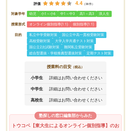
4.4
評価
（38件）
対象学年
幼児
小1～小6
中1～中3
高1～高3
浪人生
授業形式
オンライン個別指導(1:1)
個別指導(1:1)
目的
私立中学受験対策
国公立中高一貫校受験対策
高校受験対策
大学入学共通テスト対策
国公立2次試験対策
難関私立受験対策
総合型選抜・学校推薦型選抜対策
定期テスト対策
授業料の目安
（税込）
小学生
詳細はお問い合わせください
中学生
詳細はお問い合わせください
高校生
詳細はお問い合わせください
塾探しの窓口編集部からみた
トウコベ【東大生によるオンライン個別指導】のお