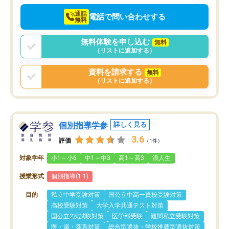
通話
電話で問い合わせする
無料
無料体験を申し込む
無料
（リストに追加する）
資料を請求する
無料
（リストに追加する）
個別指導学参
詳しく見る
3.6
評価
（1件）
対象学年
小1～小6
中1～中3
高1～高3
浪人生
授業形式
個別指導(1:1)
目的
私立中学受験対策
国公立中高一貫校受験対策
高校受験対策
大学入学共通テスト対策
国公立2次試験対策
医学部受験
難関私立受験対策
医・歯・薬系対策
総合型選抜・学校推薦型選抜対策