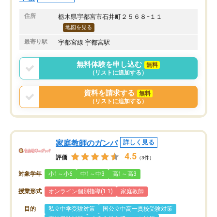
住所
栃木県宇都宮市石井町２５６８−１１
地図を見る
最寄り駅
宇都宮線 宇都宮駅
無料体験を申し込む
無料
（リストに追加する）
資料を請求する
無料
（リストに追加する）
家庭教師のガンバ
詳しく見る
4.5
評価
（3件）
対象学年
小1～小6
中1～中3
高1～高3
授業形式
オンライン個別指導(1:1)
家庭教師
目的
私立中学受験対策
国公立中高一貫校受験対策