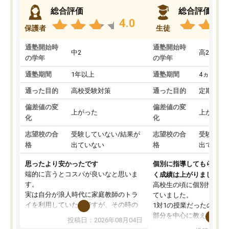
総合評価
総合評価
4.0
保護者
生徒
通塾開始時
通塾開始時
中2
高2
の学年
の学年
通塾期間
1年以上
通塾期間
4ヵ月～1
通った目的
高校受験対策
通った目的
定期テス
偏差値の変
偏差値の変
上がった
上がった
化
化
志望校の合
受験していない/結果が
志望校の合
受験して
格
出ていない
格
出ていな
思ったより安かったです
個別に指導してもらえる
端的に言うとコスパが良いなと思いま
く成績は上がりました。
す。
高校生の頃に個別指導の
実は自分が浪人時代に家庭教師のトラ
ていました。
イを利用していたのですが、その時の
1対1の授業だったので、
月謝がとても高くトライに良いイメー
部分を中心に教えてもら
投稿日：2026年08月04日
ジがありませんでした。
く良かったです。