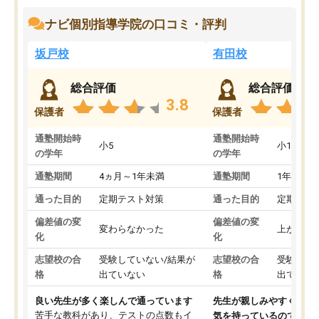
ナビ個別指導学院の口コミ・評判
坂戸校
有田校
総合評価
総合評価
3.8
保護者
保護者
通塾開始時
通塾開始時
小5
小1
の学年
の学年
通塾期間
4ヵ月～1年未満
通塾期間
1年以上
通った目的
定期テスト対策
通った目的
定期テス
偏差値の変
偏差値の変
変わらなかった
上がった
化
化
志望校の合
受験していない/結果が
志望校の合
受験して
格
出ていない
格
出ていな
良い先生が多く楽しんで通っています
先生が親しみやすく勉強
苦手な教科があり、テストの点数もイ
気を持っているので安心