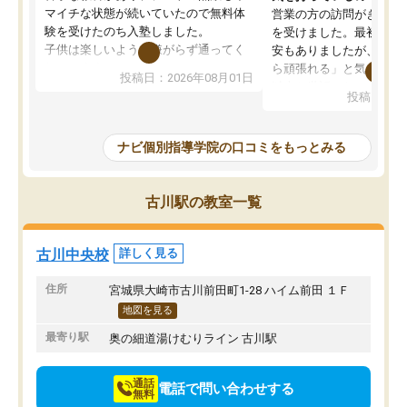
マイチな状態が続いていたので無料体
営業の方の訪問がきっか
験を受けたのち入塾しました。
を受けました。最初は続
子供は楽しいようで嫌がらず通ってく
安もありましたが、子ど
れています。
ら頑張れる」と気に入り
投稿日：2026年08月01日
先生は良い方が多く、いつも笑顔で対
以上お世話になっていま
投稿日：20
応して頂けるので安心してお任せする
ても分かりやすく、学校
ことができます。
き方や、子どもに合った
教室は少し狭い印象なので夜の時間帯
方を丁寧に教えてくださ
ナビ個別指導学院の口コミをもっとみる
など生徒さんが多い時間帯は手狭では
が深まっていると感じま
ないかな？と感じます。
熱心で、一人ひとりの苦
また駅前にあるのでアクセスは良いで
握し、復習や講習を通し
古川駅の教室一覧
すが駐車場がないのでお迎えの際に近
ポートしてくださいます
隣のコインパーキングを利用または路
前より勉強に前向きに取
上駐車をするしかない点が少し不便で
になり、安心して通わせ
古川中央校
詳しく見る
す。
感じています。これから
りたいと思える塾です。
住所
宮城県大崎市古川前田町1-28 ハイム前田 １Ｆ
地図を見る
最寄り駅
奥の細道湯けむりライン 古川駅
通話
電話で問い合わせする
無料