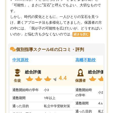
「可能性」。まさに“宝石”と呼んでもよい、大切なもので
す。
しかし、時代の変化とともに、一人ひとりの宝石を見つ
け、磨くアプローチ法も多様化してきました。保護者の方
の中には、「我が子の可能性を広げたいが、どうすればい
いのか」と悩む方も少なくないのでは...
続きを読む
個別指導スクールIEの口コミ・評判
中河原校
高幡不動校
総合評価
総合評価
4.4
生徒
保護者
通塾開始時の学年
小3
通塾開始時
小2
の学年
通塾期間
1年以上
通塾期間
4ヵ月～1
通った目的
私立中学受験対策
通った目的
私立中学