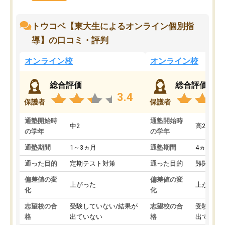
トウコベ【東大生によるオンライン個別指
導】の口コミ・評判
オンライン校
オンライン校
総合評価
総合評価
3.4
保護者
保護者
通塾開始時
通塾開始時
中2
高2
の学年
の学年
通塾期間
1～3ヵ月
通塾期間
4ヵ月～1
通った目的
定期テスト対策
通った目的
難関私立
偏差値の変
偏差値の変
上がった
上がった
化
化
志望校の合
受験していない/結果が
志望校の合
受験して
格
出ていない
格
出ていな