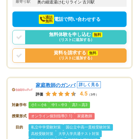
最寄り駅
奥の細道湯けむりライン 古川駅
通話
電話で問い合わせする
無料
無料体験を申し込む
無料
（リストに追加する）
資料を請求する
無料
（リストに追加する）
家庭教師のガンバ
詳しく見る
4.5
評価
（3件）
対象学年
小1～小6
中1～中3
高1～高3
授業形式
オンライン個別指導(1:1)
家庭教師
目的
私立中学受験対策
国公立中高一貫校受験対策
高校受験対策
大学入学共通テスト対策