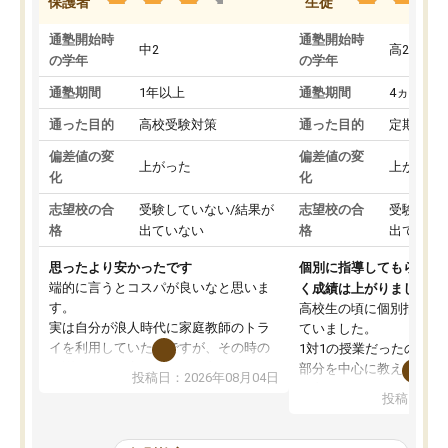
保護者
生徒
通塾開始時
通塾開始時
中2
高2
の学年
の学年
通塾期間
1年以上
通塾期間
4ヵ月～1
通った目的
高校受験対策
通った目的
定期テス
偏差値の変
偏差値の変
上がった
上がった
化
化
志望校の合
受験していない/結果が
志望校の合
受験して
格
出ていない
格
出ていな
思ったより安かったです
個別に指導してもらえる
端的に言うとコスパが良いなと思いま
く成績は上がりました。
す。
高校生の頃に個別指導の
実は自分が浪人時代に家庭教師のトラ
ていました。
イを利用していたのですが、その時の
1対1の授業だったので、
月謝がとても高くトライに良いイメー
部分を中心に教えてもら
投稿日：2026年08月04日
ジがありませんでした。
く良かったです。
投稿日：20
なので、少し不安だったのですが子供
わからないところもその
がどうしても行きたいと言うので利用
すく、理解できるまで丁
し始めた形です。