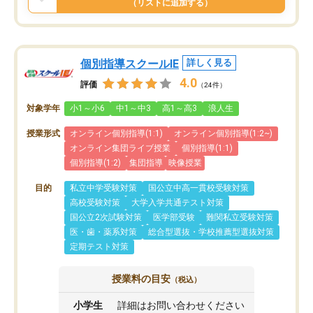
（リストに追加する）
個別指導スクールIE
詳しく見る
4.0
評価
（24件）
対象学年
小1～小6
中1～中3
高1～高3
浪人生
授業形式
オンライン個別指導(1:1)
オンライン個別指導(1:2~)
オンライン集団ライブ授業
個別指導(1:1)
個別指導(1:2)
集団指導
映像授業
目的
私立中学受験対策
国公立中高一貫校受験対策
高校受験対策
大学入学共通テスト対策
国公立2次試験対策
医学部受験
難関私立受験対策
医・歯・薬系対策
総合型選抜・学校推薦型選抜対策
定期テスト対策
授業料の目安
（税込）
小学生
詳細はお問い合わせください