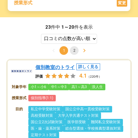
授業形式
変更
23
件中
1～20
件を表示
1
2
個別教室のトライ
詳しく見る
4.1
評価
（220件）
対象学年
小1～小6
中1～中3
高1～高3
浪人生
授業形式
個別指導(1:1)
目的
私立中学受験対策
国公立中高一貫校受験対策
高校受験対策
大学入学共通テスト対策
国公立2次試験対策
医学部受験
難関私立受験対策
医・歯・薬系対策
総合型選抜・学校推薦型選抜対策
定期テスト対策