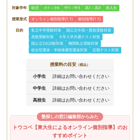
対象学年
幼児
小1～小6
中1～中3
高1～高3
浪人生
授業形式
オンライン個別指導(1:1)
個別指導(1:1)
目的
私立中学受験対策
国公立中高一貫校受験対策
高校受験対策
大学入学共通テスト対策
国公立2次試験対策
難関私立受験対策
総合型選抜・学校推薦型選抜対策
定期テスト対策
授業料の目安
（税込）
小学生
詳細はお問い合わせください
中学生
詳細はお問い合わせください
高校生
詳細はお問い合わせください
塾探しの窓口編集部からみた
トウコベ【東大生によるオンライン個別指導】のお
すすめポイント