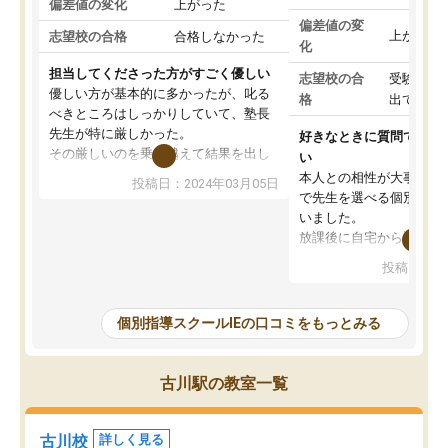
偏差値の変化
上がった
偏差値の変
上がった
志望校の合格
合格しなかった
化
担当してくださった方がすごく優しい
志望校の合
受験して
優しい方が基本的に多かったが、叱る
格
出ていな
べきところはしっかりしていて、塾長
先生が特に厳しかった。
好きなときに質問できる
その厳しいのを乗り越えて結果を出し
い
た時ちゃんと塾長先生が褒めてくれた
本人との相性が大事だと
投稿日：2024年03月05日
ので、また褒められたいと思い更に頑
で先生を選べる個別指導
張る糧になった。
いました。
その塾長先生が変わってからIEは辞め
放課後に自宅から通える
てしまい、他の塾に通ったが、IEが1番
教室内が勉強に集中でき
投稿日：20
学力向上に繋がって、結果が出ていた
整頓されていたことが入
と感じる。
なりました。肝心な授業
IEに通っていたおかげで学校のテスト
は、小学生に理解できる
個別指導スクールIEの口コミをもっとみる
はほとんど100点以外は取らなかった
時事的な例えを交えて説
が、カリキュラムも指導内容もしっか
ものだったから、受講後
りしていたのにも関わらず私立中学受
いと言ってました。
古川駅の教室一覧
験では結果を残せず非常に申し訳なか
しかしながら転勤の関係
った。
ことで、今はやめてしま
れでもスクールIEは、勉
古川校
詳しく見る