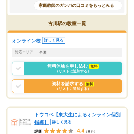
めて1年ほどだった今では平均点以上の
問できるのでとても助か
家庭教師のガンバの口コミをもっとみる
科目が増えてきました！あと1年受験ま
であるので無料の週末教室を使用しな
がら頑張って欲しいと思います！
古川駅の教室一覧
オンライン校
詳しく見る
対応エリア
全国
無料体験を申し込む
無料
（リストに追加する）
資料を請求する
無料
（リストに追加する）
トウコベ【東大生によるオンライン個別
指導】
詳しく見る
4.4
評価
（38件）