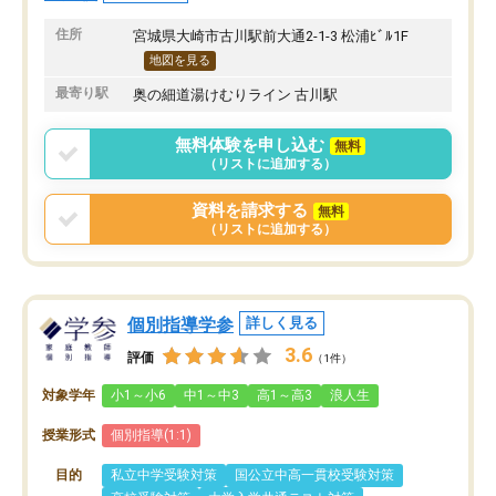
でいる保護者のかたには
オススメしたいです。
住所
宮城県大崎市古川駅前大通2-1-3 松浦ﾋﾞﾙ1F
地図を見る
最寄り駅
奥の細道湯けむりライン 古川駅
無料体験を申し込む
無料
（リストに追加する）
資料を請求する
無料
（リストに追加する）
個別指導学参
詳しく見る
3.6
評価
（1件）
対象学年
小1～小6
中1～中3
高1～高3
浪人生
授業形式
個別指導(1:1)
目的
私立中学受験対策
国公立中高一貫校受験対策