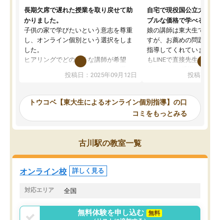
長期欠席で遅れた授業を取り戻せて助
自宅で現役国公立大学生
かりました。
ブルな価格で学べる
子供の家で学びたいという意志を尊重
娘の講師は東大生では無
し、オンライン個別という選択をしま
すが、お薦めの問題集や
した。
指導してくれています。2
ヒアリングでどのような講師が希望
もLINEで直接先生に質問
か、オプションは付帯するかなど選ぶ
教科でも)。受講科目や
投稿日：2025年09月12日
投稿日：20
事が出来ました。
めれるので、個人に合っ
講師とのマッチング後講師との初回ミ
ると思います。カリキュ
ーティングを行い、その講師で良いか
いなのがあり(有料)、受
トウコベ【東大生によるオンライン個別指導】の口
他の講師を希望するか子供との相性も
ことをどんなスケジュー
コミをもっとみる
見てから講師を決定する事ができま
くか相談したのですが、
す。
ち期待したものではなく
うちの子は、初回面談の講師の方で決
内容でした。それでも明
古川駅の教室一覧
定しました。
やる気も出ましたし、苦
くなってきたようなので
オンラインツールを使用した単語帳の
お願いして良かったと思
オンライン校
詳しく見る
共有があり宿題もそちらで出される形
も合わなければチェンジ
でした。
娘は3科目ともずっと同
対応エリア
全国
2ヶ月で担当講師の方がお辞めになると
言う事で講師変更の申し出があり、あ
無料体験を申し込む
無料
まりに短期での変更だった為、塾に通