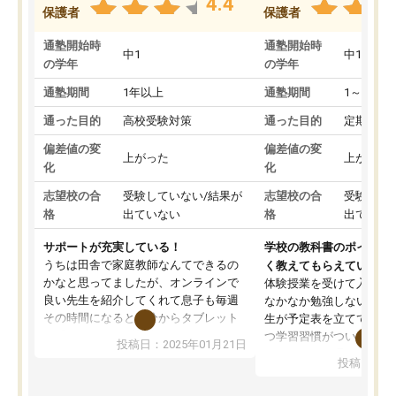
4.4
保護者
保護者
通塾開始時
通塾開始時
中1
中1
の学年
の学年
通塾期間
1年以上
通塾期間
1～3ヵ月
通った目的
高校受験対策
通った目的
定期テス
偏差値の変
偏差値の変
上がった
上がった
化
化
志望校の合
受験していない/結果が
志望校の合
受験して
格
出ていない
格
出ていな
サポートが充実している！
学校の教科書のポイント
うちは田舎で家庭教師なんてできるの
く教えてもらえている
かなと思ってましたが、オンラインで
体験授業を受けて入塾し
良い先生を紹介してくれて息子も毎週
なかなか勉強しない息子
その時間になると自分からタブレット
生が予定表を立ててくれ
を開いてzoomを繋げるようになりまし
つ学習習慣がついてきま
投稿日：2025年01月21日
た！5科目なんでもOKなのもとても気
オンラインで週に一度の
投稿日：20
に入っています
指導が無い日も予定表に
成績もだいぶ下の方でしたが、通い始
したり、LINEでわから