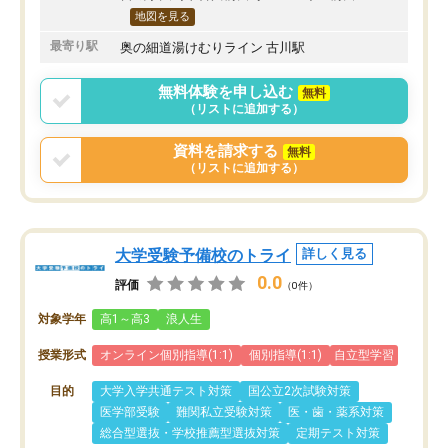
地図を見る
最寄り駅
奥の細道湯けむりライン 古川駅
無料体験を申し込む
無料
（リストに追加する）
資料を請求する
無料
（リストに追加する）
大学受験予備校のトライ
詳しく見る
0.0
評価
（0件）
対象学年
高1～高3
浪人生
授業形式
オンライン個別指導(1:1)
個別指導(1:1)
自立型学習
目的
大学入学共通テスト対策
国公立2次試験対策
医学部受験
難関私立受験対策
医・歯・薬系対策
総合型選抜・学校推薦型選抜対策
定期テスト対策