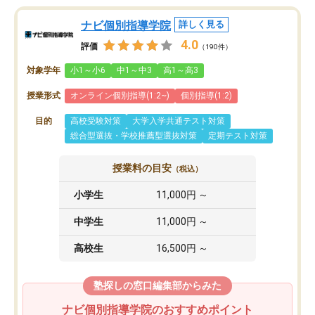
ナビ個別指導学院
詳しく見る
4.0
評価
（190件）
対象学年
小1～小6
中1～中3
高1～高3
授業形式
オンライン個別指導(1:2~)
個別指導(1:2)
目的
高校受験対策
大学入学共通テスト対策
総合型選抜・学校推薦型選抜対策
定期テスト対策
授業料の目安
（税込）
小学生
11,000円 ～
中学生
11,000円 ～
高校生
16,500円 ～
塾探しの窓口編集部からみた
ナビ個別指導学院のおすすめポイント