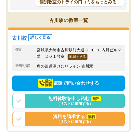
もらえたので、勉強への
個別教室のトライの口コミをもっとみる
しかし、以前とは違い料金がリーズナ
しずつなくなりました。
ブルでびっくりしました。
その結果成績も上がり、
通って1年以上ですが、勉強への取り組
勉強に取り組めるように
古川駅の教室一覧
み方が真っすぐに変化（率先して自宅
先生も話しやすく、毎回
で復習や予習をする）し成績も向上し
たのを覚えています。
ています。
自分のペースで学びたい
古川校
詳しく見る
駅前なので送り迎えが少々負担になっ
業が苦手な人には特にお
ていますが、それを加味しても通って
塾だと思います。
住所
宮城県大崎市古川駅前大通３−１−１ 内野ビル２
損はないなと感じています。
階 ２０１号室
地図を見る
最寄り駅
奥の細道湯けむりライン 古川駅
通話
電話で問い合わせする
無料
無料体験を申し込む
無料
（リストに追加する）
資料を請求する
無料
（リストに追加する）