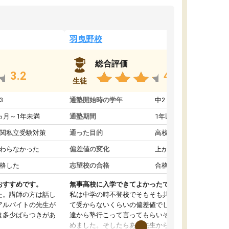
羽曳野校
総合評価
3.2
4.6
生徒
3
通塾開始時の学年
中2
ヵ月～1年未満
通塾期間
1年以上
関私立受験対策
通った目的
高校受験対策
わらなかった
偏差値の変化
上がった
格した
志望校の合格
合格した
おすすめです。
無事高校に入学できてよかったです。
た。講師の方は話し
私は中学の時不登校でそもそも共学の高校なん
アルバイトの先生が
て受からないくらいの偏差値でした。ある日友
は多少ばらつきがあ
達から塾行こって言ってもらいそこから通い始
めました。そしたらある先生から学ぶ楽しさを