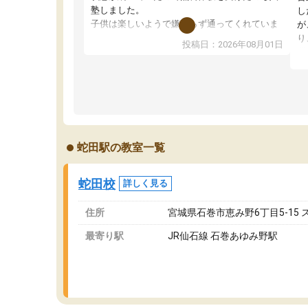
塾しました。
し
子供は楽しいようで嫌がらず通ってくれていま
が
す。
り
投稿日：2026年08月01日
先生は良い方が多く、いつも笑顔で対応して頂
業
けるので安心してお任せすることができます。
方
教室は少し狭い印象なので夜の時間帯など生徒
教
さんが多い時間帯は手狭ではないかな？と感じ
じ
ます。
単
また駅前にあるのでアクセスは良いですが駐車
ポ
場がないのでお迎えの際に近隣のコインパーキ
強
蛇田駅の教室一覧
ングを利用または路上駐車をするしかない点が
通
少し不便です。
お
蛇田校
詳しく見る
住所
宮城県石巻市恵み野6丁目5-15 
最寄り駅
JR仙石線 石巻あゆみ野駅