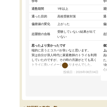
学年
学
通塾期間
1年以上
通
通った目的
高校受験対策
通
偏差値の変化
上がった
偏
受験していない/結果が出て
志望校の合格
志
いない
思ったより安かったです
個
端的に言うとコスパが良いなと思います。
上
実は自分が浪人時代に家庭教師のトライを利用
高
していたのですが、その時の月謝がとても高く
た
トライに良いイメージがありませんでした。
1
なので、少し不安だったのですが子供がどうし
心
投稿日：2026年08月04日
ても行きたいと言うので利用し始めた形です。
わ
しかし、以前とは違い料金がリーズナブルでび
解
っくりしました。
強
通って1年以上ですが、勉強への取り組み方が真
そ
っすぐに変化（率先して自宅で復習や予習をす
り
る）し成績も向上しています。
先
駅前なので送り迎えが少々負担になっています
え