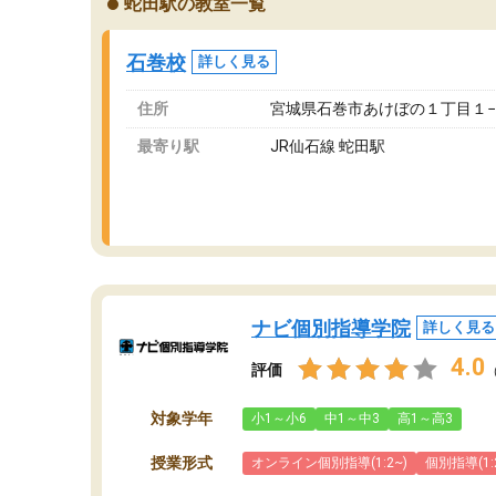
蛇田駅の教室一覧
が、それを加味しても通って損はないなと感じ
自
ています。
な
石巻校
詳しく見る
住所
宮城県石巻市あけぼの１丁目１−
最寄り駅
JR仙石線 蛇田駅
ナビ個別指導学院
詳しく見る
4.0
評価
対象学年
小1～小6
中1～中3
高1～高3
授業形式
オンライン個別指導(1:2~)
個別指導(1: