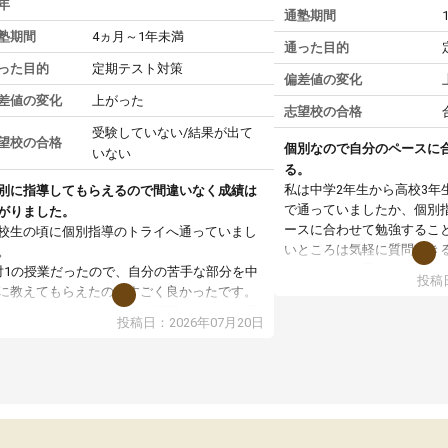
年
通塾期間
塾期間
4ヵ月～1年未満
通った目的
った目的
定期テスト対策
偏差値の変化
差値の変化
上がった
志望校の合格
受験していない/結果が出て
望校の合格
個別なので自分のペースに
いない
る。
私は中学2年生から高校3年
別に指導してもらえるので間違いなく成績は
で通っていましたか、個別
がりました。
ースに合わせて勉強するこ
校生の頃に個別指導のトライへ通っていまし
いところは気軽に質問でき
。
いところだと思いました。
対1の授業だったので、自分の苦手な部分を中
投稿日
専門の先生にも変えて貰え
に教えてもらえたのがすごく良かったです。
い覚え方だったりも教えて
からないところもその場で質問しやすく、理
投稿日：2026年07月20日
した。授業後は、その日の
できるまで丁寧に説明してもらえたので、勉
学校の宿題を自習スペース
への苦手意識が少しずつなくなりました。
近くに自分の担当の先生だ
の結果成績も上がり、自信を持って勉強に取
いるので分からないところ
組めるようになりました。
環境でした。おかげで偏差
生も話しやすく、毎回安心して通えたのを覚
いた高校や大学にも合格す
ています。