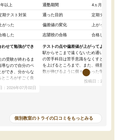
1年以上
通塾期間
4ヵ月～1年未満
定期テスト対策
通った目的
定期テスト対策
上がった
偏差値の変化
上がった
合格した
志望校の合格
合格した
合わせて勉強ができ
テストの点や偏差値が上がってよかった
駅からそこまで遠くないため通いやすく、自分
の苦手科目は苦手意識をなくすところから成績
生の受験が終わるま
を上げるところまで、また、得意科目はより点
指導なので自分のペ
数が伸びるように個々にあった学習方法で教え
とができ、分からな
てくれました。また、個別にやってくれること
るところがすごく良
投稿日：2026年06月19日
でわからないところをすぐに質問することがで
また、教科によって
：2026年07月02日
きて、後回しにせずその場で解決できることが
たので、わかりやす
とてもありがたかったです。個別ということも
頂きすごく助かりま
あり、料金は少し高めですが、自分の学力の上
おさらいだったり、
がり方を考えたら妥当なのではないかと思いま
で行うことができ、
した。
ったり、他の先生が
個別教室のトライの口コミをもっとみる
をすぐに質問できる
値が上がり志望して
ることができまし