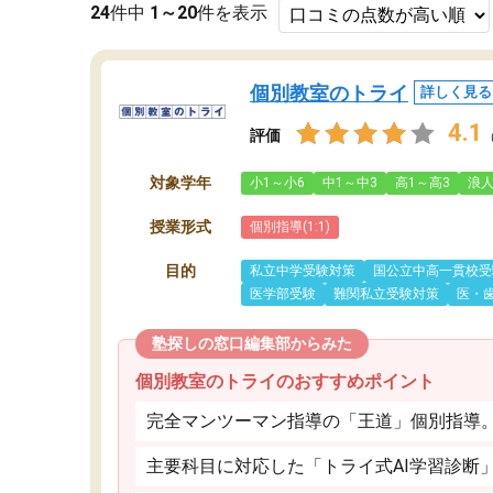
24
件中
1～20
件を表示
個別教室のトライ
詳しく見る
4.1
評価
対象学年
小1～小6
中1～中3
高1～高3
浪
授業形式
個別指導(1:1)
目的
私立中学受験対策
国公立中高一貫校受
医学部受験
難関私立受験対策
医・
塾探しの窓口編集部からみた
個別教室のトライのおすすめポイント
完全マンツーマン指導の「王道」個別指導
主要科目に対応した「トライ式AI学習診断