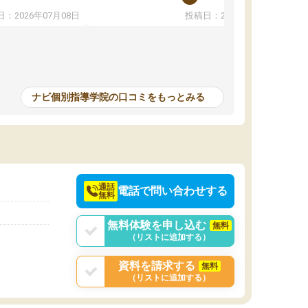
教えていただき勉強などして無かったのに自主
：2026年07月08日
投稿日：2026年07月01日
って説明してくれる
室で勉強するくらいハマりました。私の担当の
解しやすかったで
先生は無理に宿題などを押し付けてくるわけで
も自習室を利用でき
もなく優しく接して頂いてその感じが一年以上
ない人には便利な環
続き、お陰様で私は共学の高校に受かりまし
た。ほんと先生達には感謝しています。
ナビ個別指導学院の口コミをもっとみる
中学生の利用者が多
本格的に目指す高校
て自分に合う講師か
決めるのがおすすめ
通話
電話で問い合わせする
無料
無料体験を申し込む
無料
（リストに追加する）
資料を請求する
無料
（リストに追加する）