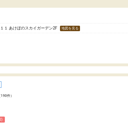
た！
分のペースで学びたい人や、集団授業が苦手
人には特におすすめできる塾だと思います。
１１ あけぼのスカイガーデン2F
地図を見る
（190件）
2)