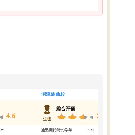
沼津駅前校
総合評価
4.6
3.8
生徒
中2
通塾開始時の学年
中3