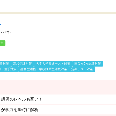
（220件）
人生
験対策
高校受験対策
大学入学共通テスト対策
国公立2次試験対策
歯・薬系対策
総合型選抜・学校推薦型選抜対策
定期テスト対策
。講師のレベルも高い！
」が学力を瞬時に解析