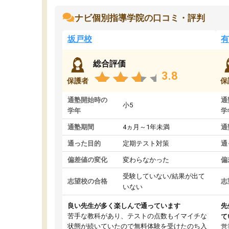
ナビ個別指導学院の口コミ・評判
坂戸校
有
総合評価
3.8
保護者
保
通塾開始時の
通
小5
学年
学
通塾期間
4ヵ月～1年未満
通
通った目的
定期テスト対策
通
偏差値の変化
変わらなかった
偏
受験していない/結果が出て
志望校の合格
志
いない
良い先生が多く楽しんで通っています
先
苦手な教科があり、テストの点数もイマイチな
て
状態が続いていたので無料体験を受けたのち入
営