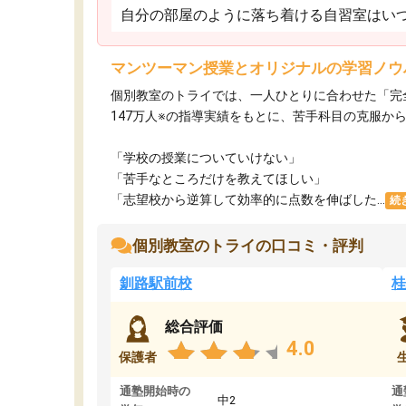
自分の部屋のように落ち着ける自習室はいつ
マンツーマン授業とオリジナルの学習ノウ
個別教室のトライでは、一人ひとりに合わせた「完
147万人※の指導実績をもとに、苦手科目の克服か
「学校の授業についていけない」​
「苦手なところだけを教えてほしい」​
「志望校から逆算して効率的に点数を伸ばした...
続
個別教室のトライの口コミ・評判
釧路駅前校
桂
総合評価
4.0
保護者
通塾開始時の
通
中2