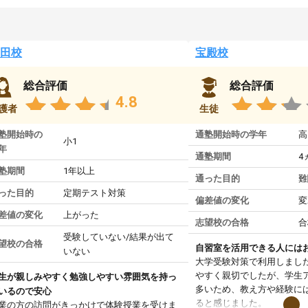
田校
宝殿校
総合評価
総合評価
4.8
護者
生徒
塾開始時の
通塾開始時の学年
高
小1
年
通塾期間
4
塾期間
1年以上
通った目的
難
った目的
定期テスト対策
偏差値の変化
変
差値の変化
上がった
志望校の合格
合
受験していない/結果が出て
望校の合格
自習室を活用できる人には
いない
大学受験対策で利用しまし
やすく親切でしたが、学生
生が親しみやすく勉強しやすい雰囲気を持っ
多いため、教え方や経験に
いるので安心
ると感じました。
業の方の訪問がきっかけで体験授業を受けま