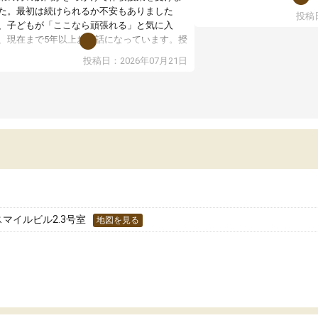
た。最初は続けられるか不安もありました
投稿日
授業はホワイトボードを使
、子どもが「ここなら頑張れる」と気に入
ので、図や式を見ながら理
、現在まで5年以上お世話になっています。授
す。また、授業がない日で
はとても分かりやすく、学校とは違った解き
投稿日：2026年07月21日
るため、自宅では集中でき
や、子どもに合った覚え方・考え方を丁寧に
境だと思います。
えてくださるので、理解が深まっていると感
ます。先生方も熱心で、一人ひとりの苦手な
教室全体としては小学生や
元を把握し、復習や講習を通してしっかりサ
い印象でした。大学受験を
ートしてくださいます。子どもも以前より勉
生は、一度体験授業を受け
に前向きに取り組めるようになり、安心して
どうか確認してから入塾を
わせられる塾だと感じています。これからも
です。
世話になりたいと思える塾です。
スマイルビル2.3号室
地図を見る