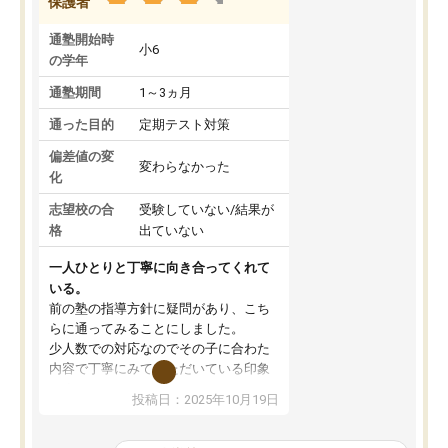
保護者
通塾開始時
小6
の学年
通塾期間
1～3ヵ月
通った目的
定期テスト対策
偏差値の変
変わらなかった
化
志望校の合
受験していない/結果が
格
出ていない
一人ひとりと丁寧に向き合ってくれて
いる。
前の塾の指導方針に疑問があり、こち
らに通ってみることにしました。
少人数での対応なのでその子に合わた
内容で丁寧にみていただいている印象
です。
投稿日：2025年10月19日
通常の学習以外に漢検などの各種検定
への対応も魅力的に感じます。