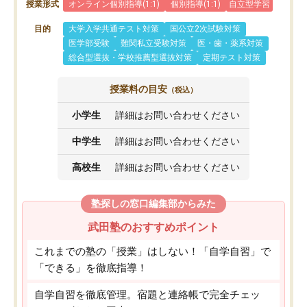
授業形式
オンライン個別指導(1:1)
個別指導(1:1)
自立型学習
目的
大学入学共通テスト対策
国公立2次試験対策
医学部受験
難関私立受験対策
医・歯・薬系対策
総合型選抜・学校推薦型選抜対策
定期テスト対策
授業料の目安
（税込）
小学生
詳細はお問い合わせください
中学生
詳細はお問い合わせください
高校生
詳細はお問い合わせください
塾探しの窓口編集部からみた
武田塾のおすすめポイント
これまでの塾の「授業」はしない！「自学自習」で
「できる」を徹底指導！
自学自習を徹底管理。宿題と連絡帳で完全チェッ