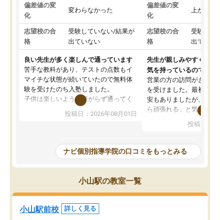
偏差値の変
偏差値の変
変わらなかった
上がった
化
化
志望校の合
受験していない/結果が
志望校の合
受験して
格
出ていない
格
出ていな
良い先生が多く楽しんで通っています
先生が親しみやすく勉強
苦手な教科があり、テストの点数もイ
気を持っているので安心
マイチな状態が続いていたので無料体
営業の方の訪問がきっか
験を受けたのち入塾しました。
を受けました。最初は続
子供は楽しいようで嫌がらず通ってく
安もありましたが、子ど
れています。
ら頑張れる」と気に入り
投稿日：2026年08月01日
先生は良い方が多く、いつも笑顔で対
以上お世話になっていま
投稿日：20
応して頂けるので安心してお任せする
ても分かりやすく、学校
ことができます。
き方や、子どもに合った
教室は少し狭い印象なので夜の時間帯
方を丁寧に教えてくださ
ナビ個別指導学院の口コミをもっとみる
など生徒さんが多い時間帯は手狭では
が深まっていると感じま
ないかな？と感じます。
熱心で、一人ひとりの苦
また駅前にあるのでアクセスは良いで
握し、復習や講習を通し
小山駅の教室一覧
すが駐車場がないのでお迎えの際に近
ポートしてくださいます
隣のコインパーキングを利用または路
前より勉強に前向きに取
上駐車をするしかない点が少し不便で
になり、安心して通わせ
小山駅前校
詳しく見る
す。
感じています。これから