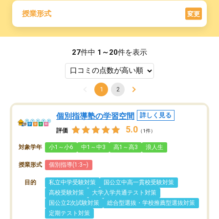
授業形式
変更
27
件中
1～20
件を表示
1
2
個別指導塾の学習空間
詳しく見る
5.0
評価
（1件）
対象学年
小1～小6
中1～中3
高1～高3
浪人生
授業形式
個別指導(1:3~)
目的
私立中学受験対策
国公立中高一貫校受験対策
高校受験対策
大学入学共通テスト対策
国公立2次試験対策
総合型選抜・学校推薦型選抜対策
定期テスト対策