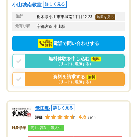
小山城南教室
詳しく見る
住所
栃木県小山市東城南1丁目12-23
地図を見る
最寄り駅
宇都宮線 小山駅
通話
電話で問い合わせする
無料
無料体験を申し込む
無料
（リストに追加する）
資料を請求する
無料
（リストに追加する）
武田塾
詳しく見る
4.6
評価
（1件）
対象学年
高1～高3
浪人生