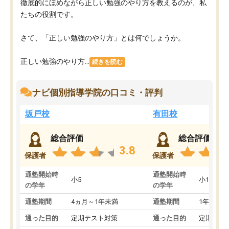
徹底的にほめながら正しい勉強のやり方を教えるのが、私
たちの役割です。
さて、「正しい勉強のやり方」とは何でしょうか。
正しい勉強のやり方...
続きを読む
ナビ個別指導学院の口コミ・評判
坂戸校
有田校
総合評価
総合評価
3.8
保護者
保護者
通塾開始時
通塾開始時
小5
小1
の学年
の学年
通塾期間
4ヵ月～1年未満
通塾期間
1年以上
通った目的
定期テスト対策
通った目的
定期テス