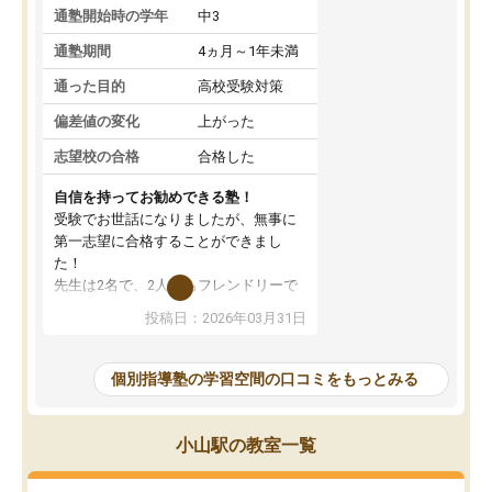
通塾開始時の学年
中3
通塾期間
4ヵ月～1年未満
通った目的
高校受験対策
偏差値の変化
上がった
志望校の合格
合格した
自信を持ってお勧めできる塾！
受験でお世話になりましたが、無事に
第一志望に合格することができまし
た！
先生は2名で、2人ともフレンドリーで
優しいです！分からないところも質問
投稿日：2026年03月31日
しやすく、苦手分野をしっかり克服す
ることができました。
季節ごとの春季・夏季・冬季講習はも
個別指導塾の学習空間の口コミをもっとみる
ちろん、受験生専用の特別講習も充実
しています。最後までモチベーション
を維持して頑張れたのは、この塾のお
小山駅の教室一覧
かげです。自信を持っておすすめでき
る塾です！