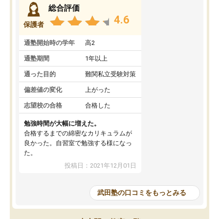
総合評価
4.6
保護者
通塾開始時の学年
高2
通塾期間
1年以上
通った目的
難関私立受験対策
偏差値の変化
上がった
志望校の合格
合格した
勉強時間が大幅に増えた。
合格するまでの綿密なカリキュラムが
良かった。自習室で勉強する様になっ
た。
投稿日：2021年12月01日
武田塾の口コミをもっとみる