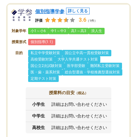
個別指導学参
詳しく見る
3.6
評価
（1件）
対象学年
小1～小6
中1～中3
高1～高3
浪人生
授業形式
個別指導(1:1)
目的
私立中学受験対策
国公立中高一貫校受験対策
高校受験対策
大学入学共通テスト対策
国公立2次試験対策
医学部受験
難関私立受験対策
医・歯・薬系対策
総合型選抜・学校推薦型選抜対策
定期テスト対策
授業料の目安
（税込）
小学生
詳細はお問い合わせください
中学生
詳細はお問い合わせください
高校生
詳細はお問い合わせください