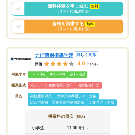
無料体験を申し込む
無料
（リストに追加する）
資料を請求する
無料
（リストに追加する）
ナビ個別指導学院
詳しく見る
4.0
評価
（190件）
対象学年
小1～小6
中1～中3
高1～高3
授業形式
オンライン個別指導(1:2~)
個別指導(1:2)
目的
高校受験対策
大学入学共通テスト対策
総合型選抜・学校推薦型選抜対策
定期テスト対策
授業料の目安
（税込）
小学生
11,000円 ～