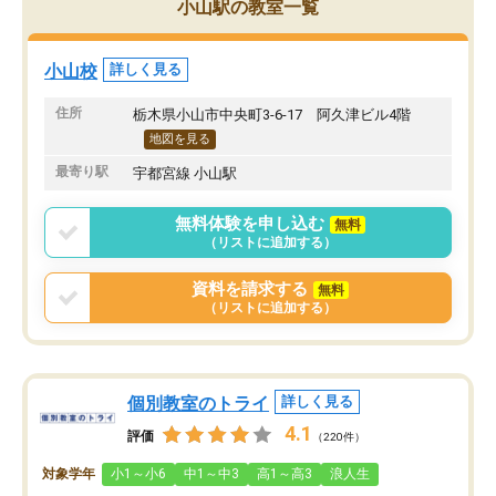
小山駅の教室一覧
小山校
詳しく見る
住所
栃木県小山市中央町3-6-17 阿久津ビル4階
地図を見る
最寄り駅
宇都宮線 小山駅
無料体験を申し込む
無料
（リストに追加する）
資料を請求する
無料
（リストに追加する）
個別教室のトライ
詳しく見る
4.1
評価
（220件）
対象学年
小1～小6
中1～中3
高1～高3
浪人生