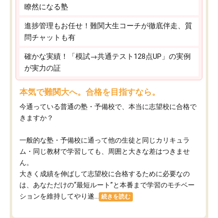
瞭然になる塾
進捗管理もお任せ！難関大生コーチが徹底伴走、質
問チャットも有
確かな実績！「模試→共通テスト128点UP」の実例
が実力の証
本気で難関大へ。合格を目指すなら。
今通っている普通の塾・予備校で、本当に志望校に合格で
きますか？
一般的な塾・予備校に通って他の生徒と同じカリキュラ
ム・同じ教材で学習しても、周囲と大きな差はつきませ
ん。
大きく成績を伸ばして志望校に合格するために必要なの
は、あなただけの“最短ルート”と本番まで学習のモチベー
ションを維持してやり遂...
続きを読む