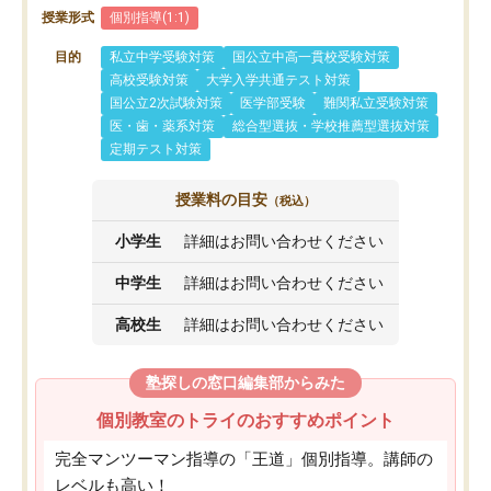
授業形式
個別指導(1:1)
目的
私立中学受験対策
国公立中高一貫校受験対策
高校受験対策
大学入学共通テスト対策
国公立2次試験対策
医学部受験
難関私立受験対策
医・歯・薬系対策
総合型選抜・学校推薦型選抜対策
定期テスト対策
授業料の目安
（税込）
小学生
詳細はお問い合わせください
中学生
詳細はお問い合わせください
高校生
詳細はお問い合わせください
塾探しの窓口編集部からみた
個別教室のトライのおすすめポイント
完全マンツーマン指導の「王道」個別指導。講師の
レベルも高い！