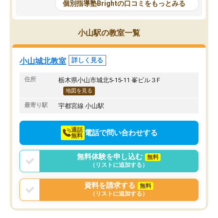
毎回授業後に学習状況やその子に対し
個別指導塾Brightの口コミをもっとみる
ての分析を話合えるのも情報共有でき
て助かっています。
ふだん仕事をしているため、授業日、
小山駅の教室一覧
時間の急な変更に対応してくださるの
もありがたいです。
小山城北教室
詳しく見る
住所
栃木県小山市城北5-15-11 峯ビル３F
地図を見る
最寄り駅
宇都宮線 小山駅
通話
電話で問い合わせする
無料
無料体験を申し込む
無料
（リストに追加する）
資料を請求する
無料
（リストに追加する）