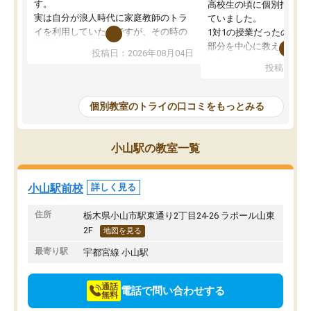
す。
高校生の頃に個別指導の
実は自分が浪人時代に家庭教師のトラ
ていました。
イを利用していたのですが、その時の
1対1の授業だったので、
月謝がとても高くトライに良いイメー
部分を中心に教えてもら
投稿日：2026年08月04日
ジがありませんでした。
く良かったです。
投稿日：20
なので、少し不安だったのですが子供
わからないところもその
がどうしても行きたいと言うので利用
すく、理解できるまで丁
し始めた形です。
もらえたので、勉強への
個別教室のトライの口コミをもっとみる
しかし、以前とは違い料金がリーズナ
しずつなくなりました。
ブルでびっくりしました。
その結果成績も上がり、
通って1年以上ですが、勉強への取り組
勉強に取り組めるように
小山駅の教室一覧
み方が真っすぐに変化（率先して自宅
先生も話しやすく、毎回
で復習や予習をする）し成績も向上し
たのを覚えています。
ています。
自分のペースで学びたい
小山駅前校
詳しく見る
駅前なので送り迎えが少々負担になっ
業が苦手な人には特にお
ていますが、それを加味しても通って
塾だと思います。
住所
栃木県小山市駅東通り2丁目24-26 ラポール山東
損はないなと感じています。
2F
地図を見る
最寄り駅
宇都宮線 小山駅
通話
電話で問い合わせする
無料