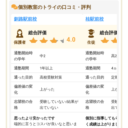
個別教室のトライの口コミ・評判
釧路駅前校
桂駅前校
総合評価
総合評価
4.0
保護者
生徒
通塾開始時
通塾開始時
中2
高2
の学年
の学年
通塾期間
1年以上
通塾期間
4ヵ月～1
通った目的
高校受験対策
通った目的
定期テス
偏差値の変
偏差値の変
上がった
上がった
化
化
志望校の合
受験していない/結果が
志望校の合
受験して
格
出ていない
格
出ていな
思ったより安かったです
個別に指導してもらえる
端的に言うとコスパが良いなと思いま
く成績は上がりました。