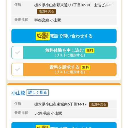
りたいと思える塾です。
住所
栃木県小山市駅東通り1丁目32-13 山浩ビル1F
地図を見る
最寄り駅
宇都宮線 小山駅
通話
電話で問い合わせする
無料
無料体験を申し込む
無料
（リストに追加する）
資料を請求する
無料
（リストに追加する）
小山校
詳しく見る
住所
栃木県小山市東城南5丁目14-17
地図を見る
最寄り駅
JR両毛線 小山駅
通話