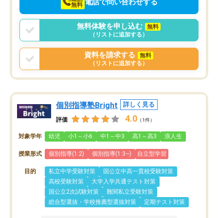
電話で問い合わせする
無料
無料体験を申し込む
無料
（リストに追加する）
資料を請求する
無料
（リストに追加する）
個別指導塾Bright
詳しく見る
4.0
評価
（1件）
対象学年
幼児
小1～小6
中1～中3
高1～高3
浪人生
授業形式
個別指導(1:2)
個別指導(1:3~)
自立型学習
目的
私立中学受験対策
国公立中高一貫校受験対策
高校受験対策
大学入学共通テスト対策
国公立2次試験対策
難関私立受験対策
総合型選抜・学校推薦型選抜対策
定期テスト対策