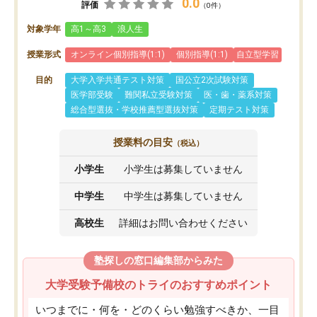
0.0
評価
（0件）
対象学年
高1～高3
浪人生
授業形式
オンライン個別指導(1:1)
個別指導(1:1)
自立型学習
目的
大学入学共通テスト対策
国公立2次試験対策
医学部受験
難関私立受験対策
医・歯・薬系対策
総合型選抜・学校推薦型選抜対策
定期テスト対策
授業料の目安
（税込）
小学生
小学生は募集していません
中学生
中学生は募集していません
高校生
詳細はお問い合わせください
塾探しの窓口編集部からみた
大学受験予備校のトライのおすすめポイント
いつまでに・何を・どのくらい勉強すべきか、一目