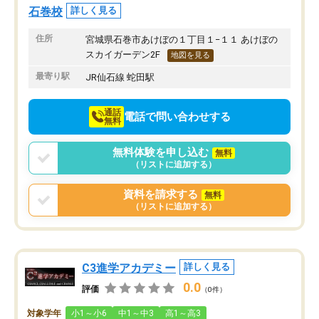
石巻校
詳しく見る
住所
宮城県石巻市あけぼの１丁目１−１１ あけぼの
スカイガーデン2F
地図を見る
最寄り駅
JR仙石線 蛇田駅
通話
電話で問い合わせする
無料
無料体験を申し込む
無料
（リストに追加する）
資料を請求する
無料
（リストに追加する）
C3進学アカデミー
詳しく見る
0.0
評価
（0件）
対象学年
小1～小6
中1～中3
高1～高3