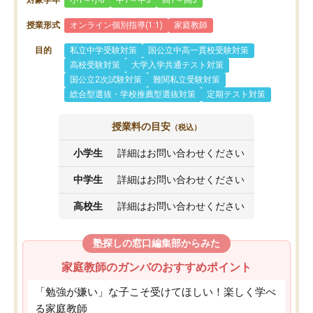
対象学年
小1～小6
中1～中3
高1～高3
授業形式
オンライン個別指導(1:1)
家庭教師
目的
私立中学受験対策
国公立中高一貫校受験対策
高校受験対策
大学入学共通テスト対策
国公立2次試験対策
難関私立受験対策
総合型選抜・学校推薦型選抜対策
定期テスト対策
授業料の目安
（税込）
小学生
詳細はお問い合わせください
中学生
詳細はお問い合わせください
高校生
詳細はお問い合わせください
塾探しの窓口編集部からみた
家庭教師のガンバのおすすめポイント
「勉強が嫌い」な子こそ受けてほしい！楽しく学べ
る家庭教師