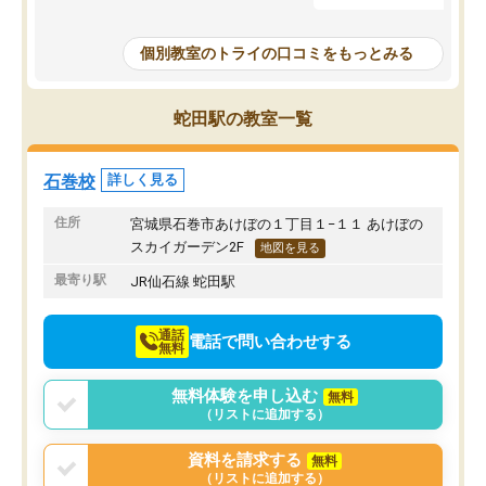
なので、少し不安だったのですが子供
わからないところもその
がどうしても行きたいと言うので利用
すく、理解できるまで丁
し始めた形です。
もらえたので、勉強への
個別教室のトライの口コミをもっとみる
しかし、以前とは違い料金がリーズナ
しずつなくなりました。
ブルでびっくりしました。
その結果成績も上がり、
通って1年以上ですが、勉強への取り組
勉強に取り組めるように
蛇田駅の教室一覧
み方が真っすぐに変化（率先して自宅
先生も話しやすく、毎回
で復習や予習をする）し成績も向上し
たのを覚えています。
ています。
自分のペースで学びたい
石巻校
詳しく見る
駅前なので送り迎えが少々負担になっ
業が苦手な人には特にお
ていますが、それを加味しても通って
塾だと思います。
住所
宮城県石巻市あけぼの１丁目１−１１ あけぼの
損はないなと感じています。
スカイガーデン2F
地図を見る
最寄り駅
JR仙石線 蛇田駅
通話
電話で問い合わせする
無料
無料体験を申し込む
無料
（リストに追加する）
資料を請求する
無料
（リストに追加する）