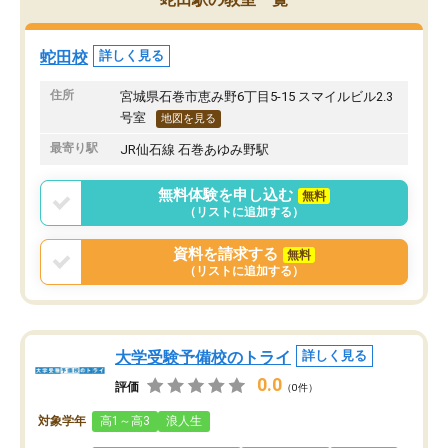
蛇田校
詳しく見る
住所
宮城県石巻市恵み野6丁目5-15 スマイルビル2.3
号室
地図を見る
最寄り駅
JR仙石線 石巻あゆみ野駅
無料体験を申し込む
無料
（リストに追加する）
資料を請求する
無料
（リストに追加する）
大学受験予備校のトライ
詳しく見る
0.0
評価
（0件）
対象学年
高1～高3
浪人生