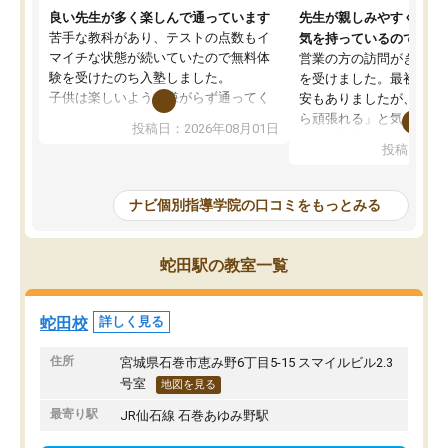
良い先生が多く楽しんで通っています
先生が親しみやすく勉強
苦手な教科があり、テストの点数もイ
気を持っているので安心
マイチな状態が続いていたので無料体
営業の方の訪問がきっか
験を受けたのち入塾しました。
を受けました。最初は続
子供は楽しいようで嫌がらず通ってく
安もありましたが、子ど
れています。
ら頑張れる」と気に入り
投稿日：2026年08月01日
先生は良い方が多く、いつも笑顔で対
以上お世話になっていま
投稿日：20
応して頂けるので安心してお任せする
ても分かりやすく、学校
ことができます。
き方や、子どもに合った
教室は少し狭い印象なので夜の時間帯
方を丁寧に教えてくださ
ナビ個別指導学院の口コミをもっとみる
など生徒さんが多い時間帯は手狭では
が深まっていると感じま
ないかな？と感じます。
熱心で、一人ひとりの苦
また駅前にあるのでアクセスは良いで
握し、復習や講習を通し
蛇田駅の教室一覧
すが駐車場がないのでお迎えの際に近
ポートしてくださいます
隣のコインパーキングを利用または路
前より勉強に前向きに取
上駐車をするしかない点が少し不便で
になり、安心して通わせ
蛇田校
詳しく見る
す。
感じています。これから
りたいと思える塾です。
住所
宮城県石巻市恵み野6丁目5-15 スマイルビル2.3
号室
地図を見る
最寄り駅
JR仙石線 石巻あゆみ野駅