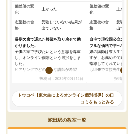
偏差値の変
偏差値の変
上がった
上がった
化
化
志望校の合
受験していない/結果が
志望校の合
受験して
格
出ていない
格
出ていな
長期欠席で遅れた授業を取り戻せて助
自宅で現役国公立大学生
かりました。
ブルな価格で学べる
子供の家で学びたいという意志を尊重
娘の講師は東大生では無
し、オンライン個別という選択をしま
すが、お薦めの問題集や
した。
指導してくれています。2
ヒアリングでどのような講師が希望
もLINEで直接先生に質問
か、オプションは付帯するかなど選ぶ
教科でも)。受講科目や
投稿日：2025年09月12日
投稿日：20
事が出来ました。
めれるので、個人に合っ
講師とのマッチング後講師との初回ミ
ると思います。カリキュ
ーティングを行い、その講師で良いか
いなのがあり(有料)、受
トウコベ【東大生によるオンライン個別指導】の口
他の講師を希望するか子供との相性も
ことをどんなスケジュー
コミをもっとみる
見てから講師を決定する事ができま
くか相談したのですが、
す。
ち期待したものではなく
うちの子は、初回面談の講師の方で決
内容でした。それでも明
蛇田駅の教室一覧
定しました。
やる気も出ましたし、苦
くなってきたようなので