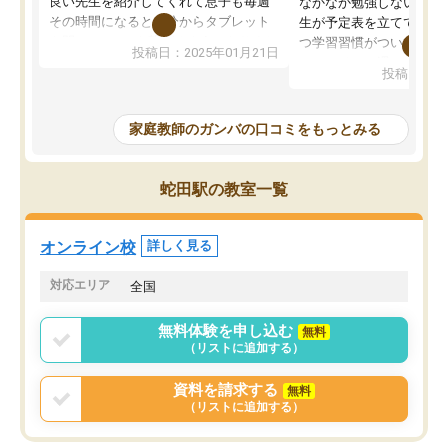
良い先生を紹介してくれて息子も毎週
なかなか勉強しない息子
その時間になると自分からタブレット
生が予定表を立ててくれ
を開いてzoomを繋げるようになりまし
つ学習習慣がついてきま
投稿日：2025年01月21日
た！5科目なんでもOKなのもとても気
オンラインで週に一度の
投稿日：20
に入っています
指導が無い日も予定表に
成績もだいぶ下の方でしたが、通い始
したり、LINEでわから
めて1年ほどだった今では平均点以上の
問できるのでとても助か
家庭教師のガンバの口コミをもっとみる
科目が増えてきました！あと1年受験ま
であるので無料の週末教室を使用しな
がら頑張って欲しいと思います！
蛇田駅の教室一覧
オンライン校
詳しく見る
対応エリア
全国
無料体験を申し込む
無料
（リストに追加する）
資料を請求する
無料
（リストに追加する）