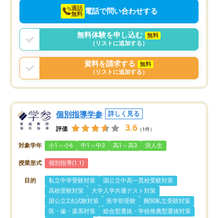
通話
電話で問い合わせする
無料
無料体験を申し込む
無料
（リストに追加する）
資料を請求する
無料
（リストに追加する）
個別指導学参
詳しく見る
3.6
評価
（1件）
対象学年
小1～小6
中1～中3
高1～高3
浪人生
授業形式
個別指導(1:1)
目的
私立中学受験対策
国公立中高一貫校受験対策
高校受験対策
大学入学共通テスト対策
国公立2次試験対策
医学部受験
難関私立受験対策
医・歯・薬系対策
総合型選抜・学校推薦型選抜対策