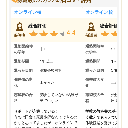
家庭教師のガンバの口コミ・評判
オンライン校
オンライン校
総合評価
総合評価
4.4
保護者
保護者
通塾開始時
通塾開始時
中1
中1
の学年
の学年
通塾期間
1年以上
通塾期間
1～3ヵ月
通った目的
高校受験対策
通った目的
定期テス
偏差値の変
偏差値の変
上がった
上がった
化
化
志望校の合
受験していない/結果が
志望校の合
受験して
格
出ていない
格
出ていな
サポートが充実している！
学校の教科書のポイント
うちは田舎で家庭教師なんてできるの
く教えてもらえている
かなと思ってましたが、オンラインで
体験授業を受けて入塾し