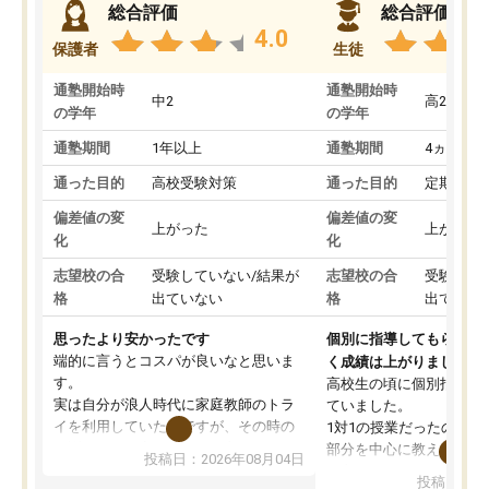
総合評価
総合評価
4.0
保護者
生徒
通塾開始時
通塾開始時
中2
高2
の学年
の学年
通塾期間
1年以上
通塾期間
4ヵ月～1
通った目的
高校受験対策
通った目的
定期テス
偏差値の変
偏差値の変
上がった
上がった
化
化
志望校の合
受験していない/結果が
志望校の合
受験して
格
出ていない
格
出ていな
思ったより安かったです
個別に指導してもらえる
端的に言うとコスパが良いなと思いま
く成績は上がりました。
す。
高校生の頃に個別指導の
実は自分が浪人時代に家庭教師のトラ
ていました。
イを利用していたのですが、その時の
1対1の授業だったので、
月謝がとても高くトライに良いイメー
部分を中心に教えてもら
投稿日：2026年08月04日
ジがありませんでした。
く良かったです。
投稿日：20