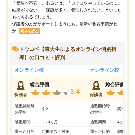
「受験が不安」、あるいは、「コツコツやっているのに、
結果がでない」「課題が多く、管理しきれない」といった
ものもあるでしょう。
保護者の方がサポートしようにも、最新の教育事情がわ
か...
続きを読む
トウコベ【東大生によるオンライン個別指
導】の口コミ・評判
オンライン校
オンライン校
総合評価
総合評価
3.4
保護者
保護者
通塾開始時
通塾開始時
中2
高2
の学年
の学年
通塾期間
1～3ヵ月
通塾期間
4ヵ月～1
通った目的
定期テスト対策
通った目的
難関私立