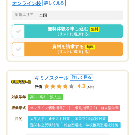
オンラインツールを使用した単語帳の
お願いして良かったと思
オンライン校
詳しく見る
共有があり宿題もそちらで出される形
も合わなければチェンジ
でした。
娘は3科目ともずっと同
対応エリア
全国
2ヶ月で担当講師の方がお辞めになると
言う事で講師変更の申し出があり、あ
無料体験を申し込む
無料
まりに短期での変更だった為、塾に通
（リストに追加する）
う事にして退会しました。遅れも取り
戻せ、授業内容や講師の方は良かった
資料を請求する
無料
と思います。
（リストに追加する）
キミノスクール
詳しく見る
4.3
評価
（5件）
対象学年
高1～高3
浪人生
授業形式
オンライン個別指導(1:1)
個別指導(1:1)
自立型学習
目的
大学入学共通テスト対策
国公立2次試験対策
難関私立受験対策
総合型選抜・学校推薦型選抜対策