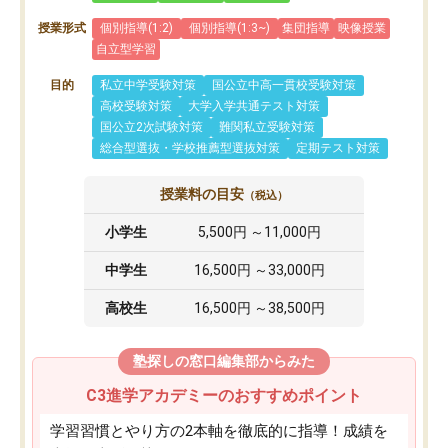
授業形式
個別指導(1:2)
個別指導(1:3~)
集団指導
映像授業
自立型学習
目的
私立中学受験対策
国公立中高一貫校受験対策
高校受験対策
大学入学共通テスト対策
国公立2次試験対策
難関私立受験対策
総合型選抜・学校推薦型選抜対策
定期テスト対策
授業料の目安
（税込）
小学生
5,500円 ～11,000円
中学生
16,500円 ～33,000円
高校生
16,500円 ～38,500円
塾探しの窓口編集部からみた
C3進学アカデミーのおすすめポイント
学習習慣とやり方の2本軸を徹底的に指導！成績を