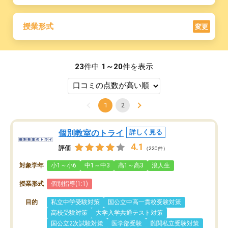
授業形式
変更
23
件中
1～20
件を表示
1
2
個別教室のトライ
詳しく見る
4.1
評価
（220件）
対象学年
小1～小6
中1～中3
高1～高3
浪人生
授業形式
個別指導(1:1)
目的
私立中学受験対策
国公立中高一貫校受験対策
高校受験対策
大学入学共通テスト対策
国公立2次試験対策
医学部受験
難関私立受験対策