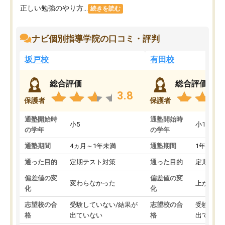
正しい勉強のやり方...
続きを読む
ナビ個別指導学院の口コミ・評判
坂戸校
有田校
総合評価
総合評価
3.8
保護者
保護者
通塾開始時
通塾開始時
小5
小1
の学年
の学年
通塾期間
4ヵ月～1年未満
通塾期間
1年以上
通った目的
定期テスト対策
通った目的
定期テス
偏差値の変
偏差値の変
変わらなかった
上がった
化
化
志望校の合
受験していない/結果が
志望校の合
受験して
格
出ていない
格
出ていな