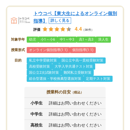
トウコベ【東大生によるオンライン個別
指導】
詳しく見る
4.4
評価
（38件）
対象学年
幼児
小1～小6
中1～中3
高1～高3
浪人生
授業形式
オンライン個別指導(1:1)
個別指導(1:1)
目的
私立中学受験対策
国公立中高一貫校受験対策
高校受験対策
大学入学共通テスト対策
国公立2次試験対策
難関私立受験対策
総合型選抜・学校推薦型選抜対策
定期テスト対策
授業料の目安
（税込）
小学生
詳細はお問い合わせください
中学生
詳細はお問い合わせください
高校生
詳細はお問い合わせください