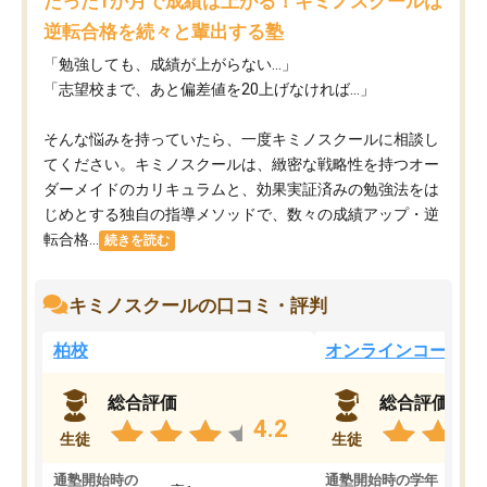
たった1か月で成績は上がる！キミノスクールは
逆転合格を続々と輩出する塾
「勉強しても、成績が上がらない…」
「志望校まで、あと偏差値を20上げなければ…」
そんな悩みを持っていたら、一度キミノスクールに相談し
てください。キミノスクールは、緻密な戦略性を持つオー
ダーメイドのカリキュラムと、効果実証済みの勉強法をは
じめとする独自の指導メソッドで、数々の成績アップ・逆
転合格...
続きを読む
キミノスクールの口コミ・評判
柏校
オンラインコース
総合評価
総合評価
4.2
生徒
生徒
通塾開始時の
通塾開始時の学年
中