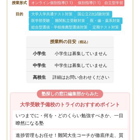
授業形式
オンライン個別指導(1:1)
個別指導(1:1)
自立型学習
目的
大学入学共通テスト対策
国公立2次試験対策
医学部受験
難関私立受験対策
医・歯・薬系対策
総合型選抜・学校推薦型選抜対策
定期テスト対策
授業料の目安
（税込）
小学生
小学生は募集していません
中学生
中学生は募集していません
高校生
詳細はお問い合わせください
塾探しの窓口編集部からみた
大学受験予備校のトライのおすすめポイント
いつまでに・何を・どのくらい勉強すべきか、一目
瞭然になる塾
進捗管理もお任せ！難関大生コーチが徹底伴走、質