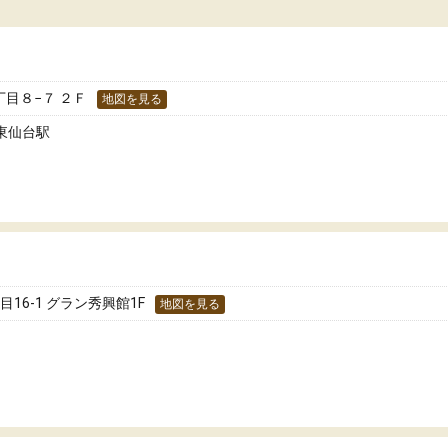
た！
分のペースで学びたい人や、集団授業が苦手
人には特におすすめできる塾だと思います。
目８−７ ２Ｆ
地図を見る
 東仙台駅
16-1 グラン秀興館1F
地図を見る