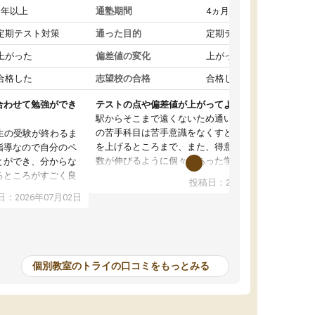
1年以上
通塾期間
4ヵ月～1年未満
定期テスト対策
通った目的
定期テスト対策
上がった
偏差値の変化
上がった
合格した
志望校の合格
合格した
合わせて勉強ができ
テストの点や偏差値が上がってよかった
駅からそこまで遠くないため通いやすく、自分
の苦手科目は苦手意識をなくすところから成績
生の受験が終わるま
を上げるところまで、また、得意科目はより点
指導なので自分のペ
数が伸びるように個々にあった学習方法で教え
とができ、分からな
てくれました。また、個別にやってくれること
るところがすごく良
投稿日：2026年06月19日
でわからないところをすぐに質問することがで
また、教科によって
：2026年07月02日
きて、後回しにせずその場で解決できることが
たので、わかりやす
とてもありがたかったです。個別ということも
頂きすごく助かりま
あり、料金は少し高めですが、自分の学力の上
おさらいだったり、
がり方を考えたら妥当なのではないかと思いま
で行うことができ、
した。
ったり、他の先生が
個別教室のトライの口コミをもっとみる
をすぐに質問できる
値が上がり志望して
ることができまし