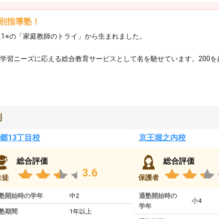
別指導塾！
.1※の「家庭教師のトライ」から生まれました。
の学習ニーズに応える総合教育サービスとして名を馳せています。200
判
郷13丁目校
京王堀之内校
総合評価
総合評価
3.6
生徒
保護者
塾開始時の学年
中2
通塾開始時の
小4
学年
塾期間
1年以上