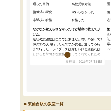
通った目的
高校受験対策
通
偏差値の変化
変わらなかった
偏
志望校の合格
合格した
志
なかなか覚えられなかったけど懸命に教えて頂
塾
正
けた。
初
最初の志望校は自力では無理だと思い塾探しで2
学
件の塾の説明行ったんですが友達が通ってる紹
へ
介で行ったトライプラスは厳しいけど頑張れば
先
行けると前向きな意見を言ってくれてくれたの
検
で希望のある方に決めました。しかし、塾行っ
投稿日：2026年07月24日
で
てるからと自宅での勉強もおろそかになって成
意
績が落ちて志望校を下げることになってしまっ
た
たけど、マイナスな事は言わず励ましてくれて
示
勉強を教えて頂き出来ないことが出来るように
何
なった、覚えられたと喜んでるところ見て、見
ほ
捨てず教えてもらって本当に感謝しかないで
す。志望校は下がってしまったけどとても先生
達もいい方で通ってよかったと思いました。
東仙台駅の教室一覧