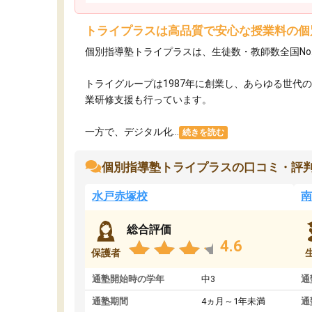
トライプラスは高品質で安心な授業料の個
個別指導塾トライプラスは、生徒数・教師数全国No
トライグループは1987年に創業し、あらゆる世代
業研修支援も行っています。
一方で、デジタル化...
続きを読む
個別指導塾トライプラスの口コミ・評
水戸赤塚校
南
総合評価
4.6
保護者
通塾開始時の学年
中3
通
通塾期間
4ヵ月～1年未満
通