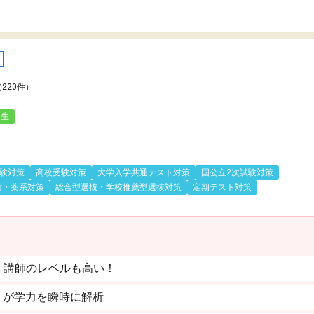
（220件）
人生
験対策
高校受験対策
大学入学共通テスト対策
国公立2次試験対策
歯・薬系対策
総合型選抜・学校推薦型選抜対策
定期テスト対策
。講師のレベルも高い！
」が学力を瞬時に解析