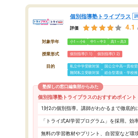
個別指導塾トライプラス
4.1
評価
対象学年
小1～小6
中1～中3
高1～高3
授業形式
個別指導(1:1)
個別指導(1:2)
目的
私立中学受験対策
国公立中高一貫校受
難関私立受験対策
総合型選抜・学校推
塾探しの窓口編集部からみた
個別指導塾トライプラスのおすすめポイント
1対2の個別指導。講師がわかるまで徹底的
「トライ式AI学習プログラム」を採用。効
無料の学習教材やプリント、自習室など環