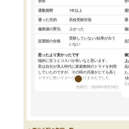
学年
学
通塾期間
1年以上
通
通った目的
高校受験対策
通
偏差値の変化
上がった
偏
受験していない/結果が出て
志望校の合格
志
いない
思ったより安かったです
個
端的に言うとコスパが良いなと思います。
上
実は自分が浪人時代に家庭教師のトライを利用
高
していたのですが、その時の月謝がとても高く
た
トライに良いイメージがありませんでした。
1
なので、少し不安だったのですが子供がどうし
心
投稿日：2026年08月04日
ても行きたいと言うので利用し始めた形です。
わ
しかし、以前とは違い料金がリーズナブルでび
解
っくりしました。
強
通って1年以上ですが、勉強への取り組み方が真
そ
っすぐに変化（率先して自宅で復習や予習をす
り
る）し成績も向上しています。
先
駅前なので送り迎えが少々負担になっています
え