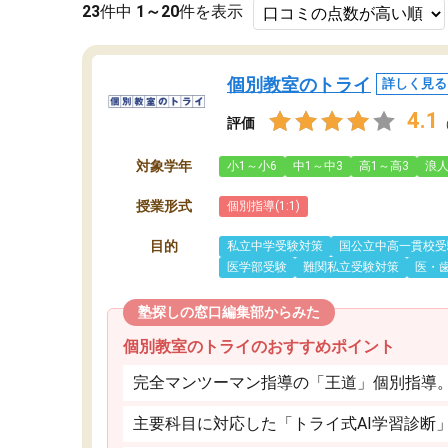
23
件中
1～20
件を表示
個別教室のトライ
詳しく見る
4.1
評価
対象学年
小1～小6
中1～中3
高1～高3
浪
授業形式
個別指導(1:1)
目的
私立中学受験対策
国公立中高一貫校受
医学部受験
難関私立受験対策
医・
塾探しの窓口編集部からみた
個別教室のトライのおすすめポイント
完全マンツーマン指導の「王道」個別指導
主要科目に対応した「トライ式AI学習診断