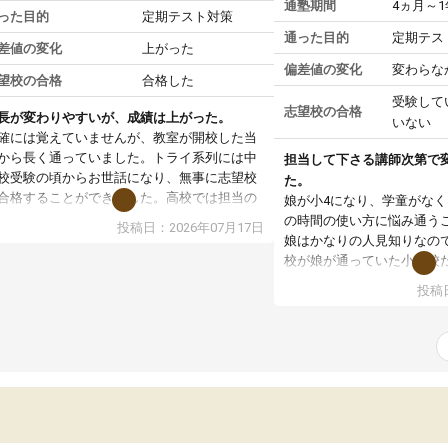
通塾期間
4ヵ月～
った目的
定期テスト対策
通った目的
定期テス
差値の変化
上がった
偏差値の変化
変わらな
望校の合格
合格した
受験して
志望校の合格
長が変わりやすいが、成績は上がった。
いない
確には覚えていませんが、教室が開校した当
から長く通っていました。トライ系列には中
担当して下さる講師次第で
校受験の頃からお世話になり、無事に志望校
た。
合格することができました。高校では担当の
娘が小4になり、学童がな
生との相性が良く、苦手科目の成績向上や英
の時間の使い方に悩み通う
投稿日：2026年07月17日
3級合格につながりました。また、総合型選抜
娘はかなりの人見知りなの
は塾長に相談し、小論文対策として国語が得
校が娘が通っていた小学校
な先生を担当につけてもらえたことも良かっ
話の合った講師の方の元で
投稿日
です。先生ごとの得意科目が分かりやすく表
ていました。
されていた点も魅力でした。一方で、塾長が
ただ、その講師の方が都合
度も交代した時期があり、その点は改善して
め、娘も通うのが楽しくな
しいと感じました。
局やめてしまったという経
塾の講師はアルバイトの方
方のないことなのかもしれ
て下さる講師の方がいると
はないかと感じています。