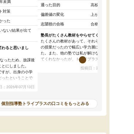
1年未満
通った目的
高校受験対策
ト対策
偏差値の変化
上がった
かった
志望校の合格
合格した
いない/結果が出て
塾長がたくさん教材をやらせてくれて良かった
たくさんの教材があって、それらを使いながら
の授業だったので幅広い学力層に対応してくれ
変わると思いまし
た。また、他の塾では私が解けない問題を出し
てくれなかったが、トライプラスでは物凄く難
くなったため、放課後
しい問題まで取り揃えていてやらせてくれたの
ことにしました。
投稿日：2026年06月27日
で自分でも無駄になっていない感じがして良か
ですが、出身の小学
った。自分は塾長がサシで対応してくれたが、
だったということで
バイトの先生たちもほとんどが東北大生で質が
、楽しく授業を受け
：2026年07月13日
高かった
家からも近く、塾長も優しいので弟も通わせよ
でおやめになったた
うかと親が検討している。
くなってしまい、結
個別指導塾トライプラスの口コミをもっとみる
緯があります。
も多いと思うので仕
ませんが、長く続け
もっと良かったので