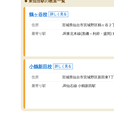
東仙台駅の教室一覧
が、それを加味しても通って損はないなと感じ
自
ています。
な
鶴ヶ谷校
詳しく見る
住所
宮城県仙台市宮城野区鶴ヶ谷２丁
最寄り駅
JR東北本線(黒磯～利府・盛岡)
小鶴新田校
詳しく見る
住所
宮城県仙台市宮城野区新田東1丁目
最寄り駅
JR仙石線 小鶴新田駅