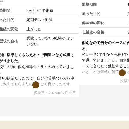
年
通塾期間
塾期間
4ヵ月～1年未満
通った目的
った目的
定期テスト対策
偏差値の変化
差値の変化
上がった
志望校の合格
受験していない/結果が出て
望校の合格
個別なので自分のペースに
いない
る。
私は中学2年生から高校3年
別に指導してもらえるので間違いなく成績は
で通っていましたか、個別
がりました。
ースに合わせて勉強するこ
校生の頃に個別指導のトライへ通っていまし
いところは気軽に質問でき
。
いところだと思いました。
対1の授業だったので、自分の苦手な部分を中
投稿日
専門の先生にも変えて貰え
に教えてもらえたのがすごく良かったです。
い覚え方だったりも教えて
からないところもその場で質問しやすく、理
投稿日：2026年07月20日
した。授業後は、その日の
できるまで丁寧に説明してもらえたので、勉
学校の宿題を自習スペース
への苦手意識が少しずつなくなりました。
近くに自分の担当の先生だ
の結果成績も上がり、自信を持って勉強に取
いるので分からないところ
組めるようになりました。
環境でした。おかげで偏差
生も話しやすく、毎回安心して通えたのを覚
いた高校や大学にも合格す
ています。