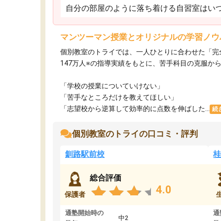
自分の部屋のように落ち着ける自習室はいつ
マンツーマン授業とオリジナルの学習ノウ
個別教室のトライでは、一人ひとりに合わせた「完
147万人※の指導実績をもとに、苦手科目の克服か
「学校の授業についていけない」​
「苦手なところだけを教えてほしい」​
「志望校から逆算して効率的に点数を伸ばした...
続
個別教室のトライの口コミ・評判
釧路駅前校
桂
総合評価
4.0
保護者
通塾開始時の
通
中2