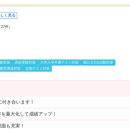
詳しく見る
（27件）
験対策
高校受験対策
大学入学共通テスト対策
国公立2次試験対策
薦型選抜対策
定期テスト対策
に付き合います！
率を最大化して成績アップ！
境面も充実！