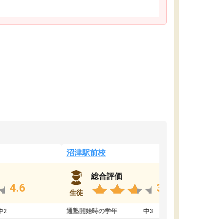
沼津駅前校
総合評価
4.6
3.8
生徒
中2
通塾開始時の学年
中3